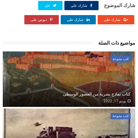
شارك الموضوع
شارك على
غرّد
شارك على
شارك على
دبوس على
مواضيع ذات الصلة
كتب متنوعة
كتاب نماذج بشرية من العصور الوسطى
يونيو 17, 2022
كتب متنوعة