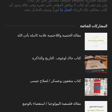
الملكية الفكرية محفوظة للمؤلف المذكور على كل كتاب
ولن يتم نشر أى كتاب لا يوافق المؤلف على نشره وفى حالة وجود أى
كتاب مخالف ذلك الرجاء
اتصل بنا
فوراً وسيتم التعامل معه
المشاركات الشائعة
مقالة الحتمية واللاحتمية علامة كاملة بأذن الله
كتاب جاك لوغوف.. التاريخ والذاكرة
كتاب مثقفون وعسكر / لصلاح عيسى
مقالة فلسفية البيولوجيا / استقصاء بالوضع