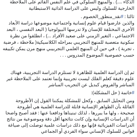
الذكاء ....) . والمنهج السلوكي في علم النفس القائم على الملاحظة
الخارجية للسلوك وليس على الدراسة الذاتية الاستبطانية
ثالثا :
#
نقد_منطق_الخصوم
.
والذين عارضوا قيام علوم إنسانية واجتماعية موضوعها دراسة الأبعاد
الأخرى المختلفة للإنسان ولا تدرسها البيولوجيا ( البعد النفسي ، البعد
الاجتماعي ، التغير الزمني على صعيد الأفراد ...) ، انطلقوا من نظرة
سكونية متعصبة للمنهج التجريبي بمراحله الكلاسيكية( ملاحظة ، فرضية
، تجربة ) ، في حين أن المنهج العلمي التجربيبي منهج مرن يمكن تكييفه
حسب خصوصية الموضوع المدروس . . .
ثم إن الدراسة العلمية للظاهرة لا تستلزم الدراسة التجريبية، فهناك
علوم دقيقة كعلم الفلك ليست تجريبية وإنما تعتمد على الملاحظة غير
المباشر والفروض كبديل عن التجريب المباشر
#
خاتمة
( حل المشكلة):
ومن التحليل السابق ، وكحل للمشكلة يمكننا القول إن الأطروحة
القائلة بأن الظواهر الإنسانية قابلة للدراسة العلمية هي أطروحة
صحيحة ، ولها ما يبررها ، لذلك تبنيناها ودافعنا عنها : فقد أصبح واضحا
أن الدراسات الإنسانية وإن كانت نتائجها أقل دقة وموضوعية من نتائج
الدراسات الفيزيائية فإنها مع ذلك دراسات علمية توصلت إلى صياغة
قوانين للسلوك الإنساني سواء الفردي أو الجماعي