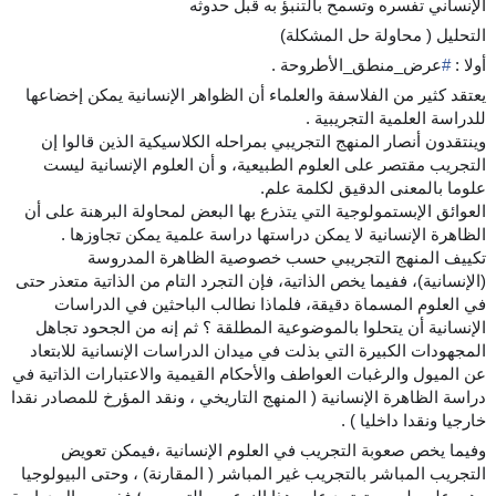
الإنساني تفسره وتسمح بالتنبؤ به قبل حدوثه
التحليل ( محاولة حل المشكلة)
أولا :
#
عرض_منطق_الأطروحة
.
يعتقد كثير من الفلاسفة والعلماء أن الظواهر الإنسانية يمكن إخضاعها
للدراسة العلمية التجريبية .
وينتقدون أنصار المنهج التجريبي بمراحله الكلاسيكية الذين قالوا إن
التجريب مقتصر على العلوم الطبيعية، و أن العلوم الإنسانية ليست
علوما بالمعنى الدقيق لكلمة علم.
العوائق الإبستمولوجية التي يتذرع بها البعض لمحاولة البرهنة على أن
الظاهرة الإنسانية لا يمكن دراستها دراسة علمية يمكن تجاوزها .
تكييف المنهج التجريبي حسب خصوصية الظاهرة المدروسة
(الإنسانية)، ففيما يخص الذاتية، فإن التجرد التام من الذاتية متعذر حتى
في العلوم المسماة دقيقة، فلماذا نطالب الباحثين في الدراسات
الإنسانية أن يتحلوا بالموضوعية المطلقة ؟ ثم إنه من الجحود تجاهل
المجهودات الكبيرة التي بذلت في ميدان الدراسات الإنسانية للابتعاد
عن الميول والرغبات العواطف والأحكام القيمية والاعتبارات الذاتية في
دراسة الظاهرة الإنسانية ( المنهج التاريخي ، ونقد المؤرخ للمصادر نقدا
خارجيا ونقدا داخليا ) .
وفيما يخص صعوبة التجريب في العلوم الإنسانية ،فيمكن تعويض
التجريب المباشر بالتجريب غير المباشر ( المقارنة) ، وحتى البيولوجيا