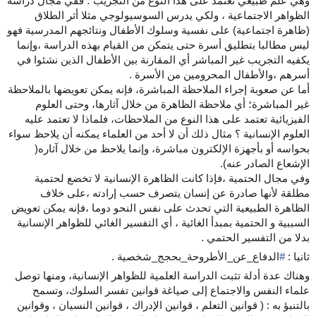
وهي علم طبيعي تعتمد على هذا النوع من التجريب ؛ ففي مجال دراسة
الظواهر الاجتماعية ، ولكي يدرس السوسيولوجي مثلا أثر الطلاق
(ظاهرة اجتماعية) على نفسية وسلوك الأطفال ونتائجهم المدرسية فهو
ليس مطالبا بتطليق أسرة حتى يتمكن من القيام بهذه الدراسة ،وإنما
يكفيه التجريب غير المباشر أي المقارنة بين الأطفال الذين نشئوا في
أسرهم ،والأطفال المحرومين من الأسرة .
أما عن صعوبة إجراء الملاحظة المباشرة، فإنه يمكن تعويضها بالملاحظة
غير المباشرة؛ أي ملاحظة الظاهرة من خلال آثارها، وحتى العلوم
الفيزيائية تعتمد على هذا النوع من الملاحظات، فلماذا لا تعتمد عليه
العلوم الإنسانية ؟ مثال ذلك أن لا أحد من العلماء يمكنه أن يلاحظ سواء
بحواسه أو بأجهزة الإلكترون مباشرة، وإنما يلاحظ من خلال آثاره(
الإشعاع الصادر عنه).
وفي مجال الحتمية ،فإذا كانت الظاهرة الإنسانية لا تخضع لحتمية
مطلقة لأنها صادرة عن إنسان يتصرف حسب إرادته ،على خلاف
الظاهرة الطبيعية التي تحدث على نفس النحو دوما ،فإنه يمكن تعويض
السببية و الحتمية بمبدأ الغائية ، أي التفسير الغائي للظواهر الإنسانية
بدلا من التفسير الحتمي .
ثانيا :
#
الدفاع_عن_الأطروحة_بحجج_شخصية
.
وهناك عدة أدلة تثبت الدراسة العلمية للظواهر الإنسانية، ومنها توصل
علماء النفس والاجتماع إلى صياغة قوانين تفسر السلوك، وتسمح
بالتنبؤ به : ( قوانين التعلم ، قوانين الإدراك ، قوانين النسيان ، وقوانين