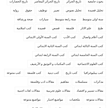
بحوث جامعية
تاريخ الجزائر
تاريخ الجزائر المعاصر
تاريخ الحضارات
تحليل قصيدة
تحليل نصوص
تعبير
توظيف
حقوق
رواية
سنة اولى متوسط
سنة رابعة متوسط
سيارات
صحة ورشاقة
طبخ
علم الاثار
فلسفة
قصص
قصيدة
كتب اسلامية
كتب أعلام واتصال
كتب الأدب
كتب السنة الأولى الابتدائي
كتب السنة الثالثة ابتدائي
كتب السنة الثانية الابتدائي
كتب السنة الخامسة ابتدائي
كتب السنة الرابعة ابتدائي
كتب العلوم الاجتماعية
كتب المكتبات و التوثيق و الأرشيف
كتب بيبليوغرافيا
كتب تاريخ
كتب دينية
كتب فلسفة
كتب متنوعة
مذكرات
مسلسلات
مفاهيم
مقالات ادب وفلسفة
مقالات تسيير و اقتصاد
مقالات علوم تجريبية
مقالات لغات اجنبية
مقالات متنوعة
ملخصات
مواضيع اختبار
مواضيع متنوعة