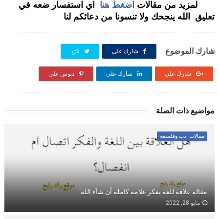
لمزيد من مقالات
اضغط هنا
اي استفسار ضعه في
تعليق الله ينجحك ولا تنسونا من دعائكم لنا
شارك الموضوع
شارك على
غرّد
شارك على
شارك على
دبوس على
مواضيع ذات الصلة
مقالات ادب وفلسفة
مقالة علاقة للغة بفكر علامة كاملة أن شآء الله
مايو 28, 2022