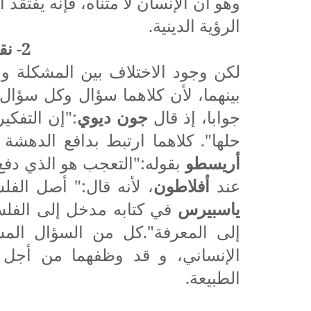
وهو أن الإنسان لا متناه، فإنه يفتقد
الرؤية الدينية.
2- نقاط التشابه:
لكن
وجود الاختلاف بين المشكلة وا
بينهما، لأن كلاهما سؤال وكل سؤال
جوابا، إذ قال
جون ديوي
:"إن التفكي
حلها". كلاهما ارتبط بدافع الدهش
أريسطو
بقوله:"التعجب هو الذي دف
عند
أفلاطون
، لأنه قال:" أصل الف
ياسبيرس
في كتابه مدخل إلى الفلسف
إلى المعرفة".كل من السؤال المشك
الإنساني، و قد وظفهما من أجل 
الطبيعة.