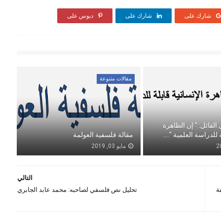
شارك على
شارك على
دبوس على
مقالات متنوعة
القائل: " إن الظاهرة
 للدراسة العلمية "....
مقالة فلسفية العولمة
مايو 03, 2019
التالي
ة
تحليل نص فلسفي لصاحبه: محمد عابد الجابري