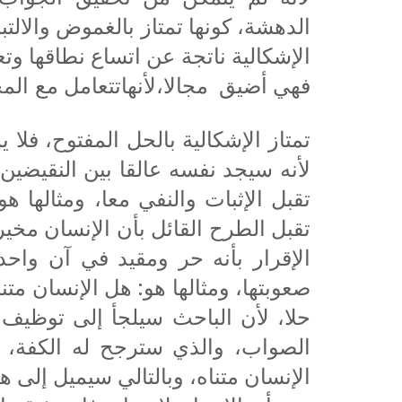
الدهشة، كونها تمتاز بالغموض والالتب
الإشكالية ناتجة عن اتساع نطاقها وتعا
فهي أضيق
مجالا،لأنهاتتعامل مع ال
تمتاز الإشكالية بالحل المفتوح، فلا
لأنه سيجد نفسه عالقا بين النقيضين، ف
تقبل الإثبات والنفي معا، ومثالها ه
تقبل الطرح القائل بأن الإنسان مخير
الإقرار بأنه حر ومقيد في آن واح
صعوبتها، ومثالها هو: هل الإنسان متنا
حلا، لأن الباحث سيلجأ إلى توظيف
الصواب، والذي سترجح له الكفة، 
الإنسان متناه، وبالتالي سيميل إلى هذ