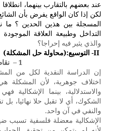
عند بعضهم بالتقارب بينهما، انطلاق
لكن إذا كان الواقع يفرض بأن الشائع
المسجلة بين هذين الحدين ؟ ما نقا
التداخل وطبيعة العلاقة الموجودة ب
والذي يثير فيه إحراجا؟
II
-
التوسيع:(محاولة حل المشكلة)
1 –
نقاط
إن الدراسة النقدية لكل من المشك
اختلاف جوهرية، لأن المشكلة هي 
والاستدلالية، بينما الإشكالية فهي
الشكوك، أي لا تقبل حلا نهائيا، بل تق
والنفي في آن واحد.
الإشكالية معضلة فلسفية تسبب ضيقا
لأنه لم يتمكن من تحقيق الجواب ا