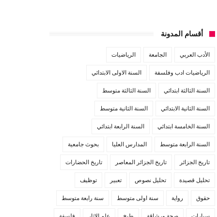
أقسام المدونة
الأدب العربي
الجامعة
الرياضيات
الرياضيات ادب وفلسفة
السنة الاولى الابتدائي
السنة الثالثة ابتدائي
السنة الثالثة متوسط
السنة الثانية الابتدائي
السنة الثانية متوسط
السنة الخامسة ابتدائي
السنة الرابعة ابتدائي
السنة الرابعة متوسط
المدارس العليا
بحوث جامعية
تاريخ الجزائر
تاريخ الجزائر المعاصر
تاريخ الحضارات
تحليل قصيدة
تحليل نصوص
تعبير
توظيف
حقوق
رواية
سنة اولى متوسط
سنة رابعة متوسط
سيارات
صحة ورشاقة
طبخ
علم الاثار
فلسفة