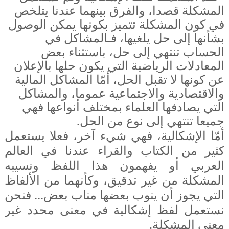
المشكلة قصدا، والفرق بينهما عندنا يتلخص
في كون المشكلة تتميز بكونها يمكن الوصول
بشأنها إلى حل يلغيها، فـالمشاكل في
الحساب تنتهي إلى حل، باستثناء بعض
المعادلات الرياضية التي يكون حلها بالإعلان
عن كونها لا تقبل الحل، أمّا المشاكل المالية
والاقتصادية والاجتماعية عموما، والمشاكل
التي يصادفها العلماء بمختلف أنواعها فهي
جميعا تنتهي إلى نوع من الحل.
أمّا الإشكالية، فهي شيء آخر، فعلا يستعمل
كثير من الكتاب والقراء عندنا في العالم
العربي أو يفهمون هذا اللفظ ونسيبه
المشكلة من غير تدقيق، وكأنهما من الألفاظ
التي يجوز أن ينوب بعضها مناب بعض... فنحن
نستعمل لفظ إشكالية في معنى محدد غير
معنى المشكلة.