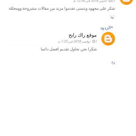
21 أكتوبر 2018 في 12:36 م
شكر على مجهود ونتمنى تقدموا مزيد من مقالات مشروحة وومحللة
رد
الردود
موقع راك رابح
1 نوفمبر 2018 في 1:25 م
شكرا نحن نحاول تقديم افضل دائما
رد