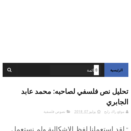
الرئيسية
تحليل نص فلسفي لصاحبه: محمد عابد
الجابري
موقع راك رابح
يوليو 07, 2018
نصوص فلسفية
لقد استعملنا لفظ الإشكالية ولم نستعمل
"