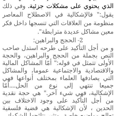
الذي يحتوي على مشكلات جزئية.
وفي ذلك
يقول:" فالإشكالية في الاصطلاح المعاصر
منظومة من العلاقات التي تنسجها داخل فكر
معين مشاكل عديدة مترابطة".
2- الحجج والبراهين:
و من أجل التأكيد على طرحه استدل صاحب
النص بجملة من الحجج والبراهين، والحجة
الأولى تتمثل في قوله:"
أمّا المشاكل المالية
والاقتصادية والاجتماعية عموما، والمشاكل
التي يصادفها العلماء بمختلف أنواعها فهي
جميعا تنتهي إلى نوع من الحل....أمّا
الإشكالية، فهي شيء آخر." هي حجة نقدية
من أجل التأكيد على وجود الاختلاف بين
الحدين ، لأن الإشكالية هي قضية فلسفية
تعالج مواضيع خاصة، وتثير نتائجها الشكوك ،