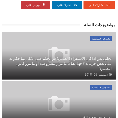
شارك على
شارك على
دبوس على
مواضيع ذات الصلة
نصوص فلسفية
تحليل نص إذا كان الاستقراء (العلمي) هو الحكم على الكلي بما حكم به
على بعض جزئياته ؟ فهل هناك ما يبر ّر مشروعيته أو ما يبرر قانون
التعميم؟
ديسمبر 06, 2018
نصوص فلسفية
نص هيدغر تهديد الغير