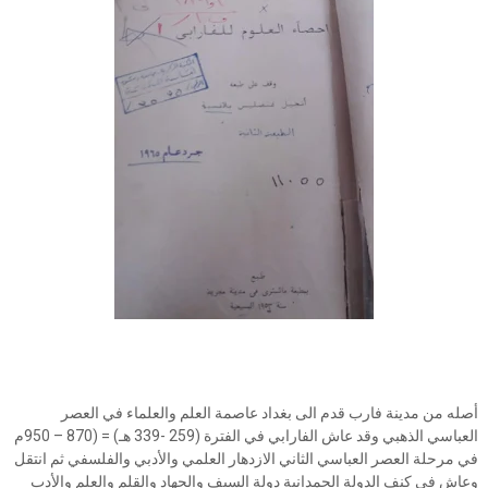
أصله من مدينة فارب قدم الى بغداد عاصمة العلم والعلماء في العصر
العباسي الذهبي وقد عاش الفارابي في الفترة (259 -339 هـ) = (870 – 950م
في مرحلة العصر العباسي الثاني الازدهار العلمي والأدبي والفلسفي ثم انتقل
وعاش في كنف الدولة الحمدانية دولة السيف والجهاد والقلم والعلم والأدب