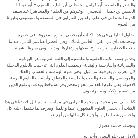
والشعر والفلسفة (أبو فراس الحمداني-أبو الطيب المتنبي – أبو عبد الله
الحسين بن حمدان الخصيبي – وغيرهم من العلماء والمشاهير) عند سيف
الدولة الحمداني في حلب وقد برز الفارابي في الفلسفة والموسيقى وغيرها
من العلوم
يحاول الفارابي في هذا الكتاب أن يحصي العلوم المعروفة في عصره
ومجتمعه، أي في القرن العاشر للميلاد، وفي العصر العباسي الثاني، عند ما
بلغت الحضارة العربية أوج نضجها وازدهارها، وبدأت تؤتي ثمارها الشهية
وقد ترجمت الكتب العلمية والفلسفية إلى اللغة العربية، عن اليونانية
والسريانية والفارسية والهندية، وسميت العلوم التي ترجمت بالعلوم الدخيلة
لأن العرب لم يعرفوها من قبل، وهي علوم الهندسة والحساب والفلك
والموسيقى والطبيعة والطب والفلسفة والمنطق. وأسست العلوم العربية
الأصيلة وهي علوم اللغة من نحو ومعجم وقراءة وخط وبلاغة، وعلوم الدين
من تفسير وكلام وفقه وتصوف.
كتاب أبي نصر محمد بن محمد الفارابي في مراتب العلوم قال: قصدنا في هذا
الكتاب أن نحصي العلوم المشهورة علما وعلميا، ونعرف بما يشتمل عليه كل
واحد من هذه العلوم، وأجزاء كل ما لها من أجزاء،
ونجمله خمسة فصول:
الأول-في علم اللسان وأجزائه.