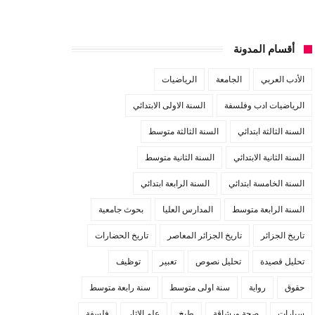
أقسام المدونة
الأدب العربي
الجامعة
الرياضيات
الرياضيات ادب وفلسفة
السنة الاولى الابتدائي
السنة الثالثة ابتدائي
السنة الثالثة متوسط
السنة الثانية الابتدائي
السنة الثانية متوسط
السنة الخامسة ابتدائي
السنة الرابعة ابتدائي
السنة الرابعة متوسط
المدارس العليا
بحوث جامعية
تاريخ الجزائر
تاريخ الجزائر المعاصر
تاريخ الحضارات
تحليل قصيدة
تحليل نصوص
تعبير
توظيف
حقوق
رواية
سنة اولى متوسط
سنة رابعة متوسط
سيارات
صحة ورشاقة
طبخ
علم الاثار
فلسفة