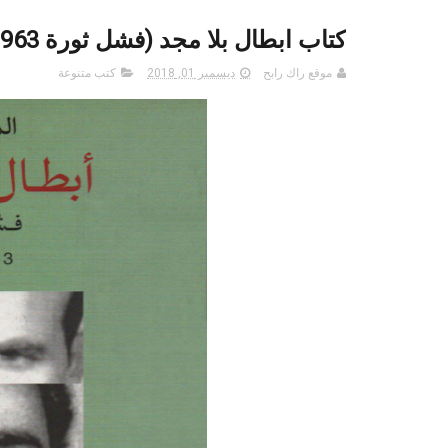
كتاب ابطال بلا مجد (فشل ثورة 1963-1973) PDF المهدي بنونة
موقع راك رابح
ديسمبر 01, 2018
كتب متنوعة