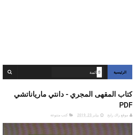
الرئيسية
كتاب المقهى المجري - دانتي مارياناتشي
PDF
موقع راك رابح
يناير 23, 2019
كتب متنوعة