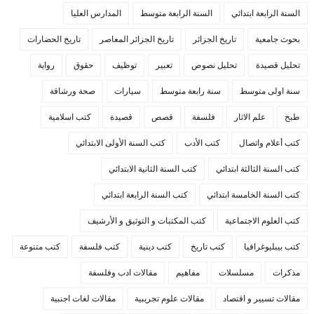
السنة الرابعة ابتدائي
السنة الرابعة متوسط
المدارس العليا
بحوث جامعية
تاريخ الجزائر
تاريخ الجزائر المعاصر
تاريخ الحضارات
تحليل قصيدة
تحليل نصوص
تعبير
توظيف
حقوق
رواية
سنة اولى متوسط
سنة رابعة متوسط
سيارات
صحة ورشاقة
طبخ
علم الاثار
فلسفة
قصص
قصيدة
كتب اسلامية
كتب أعلام واتصال
كتب الأدب
كتب السنة الأولى الابتدائي
كتب السنة الثالثة ابتدائي
كتب السنة الثانية الابتدائي
كتب السنة الخامسة ابتدائي
كتب السنة الرابعة ابتدائي
كتب العلوم الاجتماعية
كتب المكتبات و التوثيق و الأرشيف
كتب بيبليوغرافيا
كتب تاريخ
كتب دينية
كتب فلسفة
كتب متنوعة
مذكرات
مسلسلات
مفاهيم
مقالات ادب وفلسفة
مقالات تسيير و اقتصاد
مقالات علوم تجريبية
مقالات لغات اجنبية