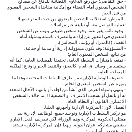
- حق التقاضي: حق رفع الدعاوى القضائية للدفاع عن مصالح
الشخص المعنوي أمام القضاء مع إمكانية مقاضاة الشخص المعنوي
من قبل الغير.
- الموطن: استقلالية الشخص المعنوي من حيث المقر تسهيلا
لعملية التواصل معه أو تبليغه عبر مراسلات.
- وجود نائب يعبر عنه: وجود شخص طبيعي ينوب عن الشخص
المعنوي في التعبير عن إرادته والتصرف باسمه وتمثيله أمام
القضاء (كالمدراء أو رؤساء المجالس).
- المسؤولية: وقد تكون مسؤولية إدارية أو مدنية أو جنائية.
من نتائج الشخص المعنوي العام:
- تمتعه بامتيازات السلطة العامة، تحقيقا للمصلحة العامة، كما أنه
يستفيد من وسائل ق.العام: كالعجز، والتنفيذ الجبري ونزع الملكية
للمصلحة العامة.
- خضوعه للوصاية الإدارية من طرف السلطات المختصة وهذا ما
يميزه عن الشخص المعنوي الخاص.
- ينتهي بانتهاء الغرض الذي أنشأ من اجله، أو بانتهاء الآجال المحدد
له أو بالحل أو بسحب الاعتراف او التصفية اذا ما خالف الشخص
الاعتباري القانون أو النظام العام.
الفصل الأول: المركزية الإدارية وأجهزتها العليا.
هو تركيز السلطات الإدارية وتوحيد جميع الوظائف الإدارية بيد
ممثلي الحكومة المركزية وهم الوزراء، لكن تصريف الفعل الإداري
يقتضي مشاركة أعوان الدولة. وبهذا فإن المركزية الإدارية تستند
إلى عنصرين أساسين: