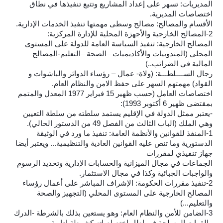
المديريات: تسهر على إعداد المشاريع وتتبع تنفيذها في نطاق
اختصاصات المديرية.
الأقسام والمصالح: مصالح وسطى مهمتها تنفيذ الخدمات الإدارية.
2-المصالح الخارجية والأجهزة المحلية للإدارة المركزية:
المصالح الخارجية: تنفيذ السياسة العامة للدولة على المستوى
المحلي (المندوبيات والأكاديميات –الصحة –التعليم-المصالح
المالية في الضرائب..)
رجال الســــلطـــة: (ولاة- عمال – رؤساء الدوائر والباشوات و
القواد) مهمتهم السهر على حفظ الامن والنظام العام.
اختصاصات العامل (حسب ظهير 15 فبراير 1977 المعدل والمتمم
بمقتضى ظهير 6 أكتوبر 1993):
-يعتبر ممثل الدولة في الإقليم يستمد سلطته من سلطة التعيين
وهي الملك (الباب الثالث من الفصل 49 من الدستور الحالي).
1-المنفذ للقوانين والأنظمة العامة: تنفيذ ما ورد في الوثيقة
الدستورية وما تنص عليه القوانين العادية والتنظيمية... ويعتبر أيضا
جهاز تنفيذي لمقررات
الجماعات في مجال الميزانية والحسابات الإدارية وتحديد الرسوم
والواجبات الجبائية وكذا في مجال الاستثمار.
2-تنفيذ مقررات الحكومة: الإشراف المباشر على أعمال رؤساء
المصالح الخارجية على المستوى المحلي (التجهيز والصحة
والتعليم...)
3-الضامن للأمن والنظام العام: وهو يستعين بذلك بالشرطة -الدرك
–القوات المسلحة في إطار اختصاصاته كشرطة إدارية.