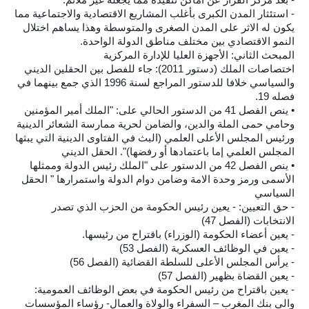
- استئثار المدن الكبرى بأغلب المشاريع الاقتصادية والاجتماعية مما
يكون له الاثر على المدن الصغرى والمتوسطة وهذا يساهم اختلال
النمو الاقتصادي بين مختلف مناطق الدولة الواحدة.
المبحث الثاني: الأجهزة العليا للإدارة المركزية
اختصاصات الملك (دستور 2011): جاء للفصل بين الحقلين الديني
والسياسي خلافا للدستور المراجع لسنة 1996 الذي جمع بينهما في
فصله 19.
• ينص الفصل 41 من الدستور الحالي على: "الملك أمير المؤمنين
وحامي حمى الملة والدين، والضامن لحرية ممارسة الشعائر الدينية
ورئيس المجلس الأعلى العلمي (البث في الفتاوى الدينية التي يبثها
المجلس العلمي إما باعتمادها أو رفضها)". الحقل الديني
• ينص الفصل 42 من الدستور على "الملك رئيس الدولة وممثلها
الأسمى ورمز وحدة الامة وضامن دوام الدولة واستمرارها " الحقل
السياسي
- حق التعيين: - يعين رئيس الحكومة من الحزب الذي تصدر
الانتخابات (الفصل 47)
- يعين أعضاء الحكومة (الوزراء) باقتراح من رئيسها.
- يعين في الوظائف العسكرية (الفصل 53)
- يرأس المجلس الأعلى للسلطة القضائية (الفصل 56)
- يعين القضاة بظهير (الفصل 57)
- يعين باقتراح من رئيس الحكومة في بعض الوظائف العمومية:
والي بنك المغرب – السفراء والولاة والعمال- رؤساء المؤسسات