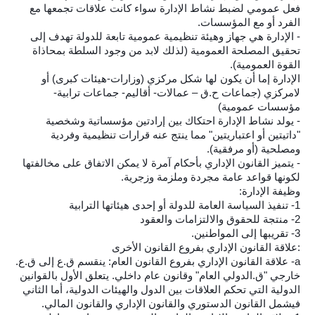
فعل عمومي لضبط نشاط الإدارة سواء كانت علاقات تجمعها مع
الفرد أو مع المؤسسات.
- الإدارة هي جهاز وهيئة تنظيمية عمومية تابعة للدولة تهدف إلى
تحقيق المصلحة العمومية (لذلك لابد من وجود السلطة بمحاذاة
القوة العمومية).
الإدارة إما أن يكون لها شكل مركزي (وزارات-هيئات كبرى) أو
لامركزي (جماعات ح.ق – عمالات- أقاليم- جماعات ترابية-
مؤسسات عمومية)
- يولد نشاط الإدارة احتكاك بين إرادتين مؤسساتية وشخصية
"داتيتين أو اعتباريتين" مما ينتج عنه قرارات تنظيمية وفردية
ومصلحية (أو مرفقية).
- يتميز القانون الإداري بأحكام آمرة لا يمكن الاتفاق على مخالفتها
لكونها قواعد عامة مجردة وملزمة وزجرية.
وظيفة الإدارة:
1- تنفيذ السياسة العامة للدولة أو إحدى هيئاتها الترابية
2- منتجة للحقوق والالتزامات والعقود
3- تقريبها إلى المواطنين.
:علاقة القانون الإداري بفروع القانون الأخرى
a- علاقة القانون الإداري بفروع القانون العام: ينقسم ق.ع إلى ق.ع.
خارجي "ق.الدولي العام" وقانون عام داخلي. يتعلق الأول بالقوانين
الدولية التي تحكم العلاقات بين الدول والهيئات الدولية، أما الثاني
فيشمل القانون الدستوري والقانون الإداري والقانون المالي.