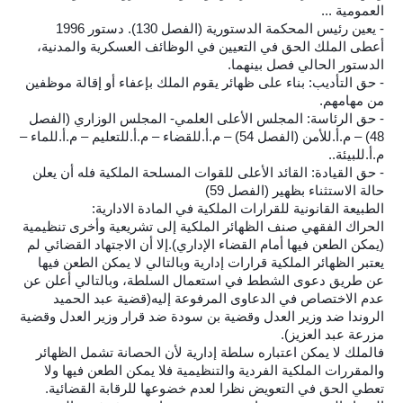
العمومية ...
- يعين رئيس المحكمة الدستورية (الفصل 130). دستور 1996
أعطى الملك الحق في التعيين في الوظائف العسكرية والمدنية،
الدستور الحالي فصل بينهما.
- حق التأديب: بناء على ظهائر يقوم الملك بإعفاء أو إقالة موظفين
من مهامهم.
- حق الرئاسة: المجلس الأعلى العلمي- المجلس الوزاري (الفصل
48) – م.أ.للأمن (الفصل 54) – م.أ.للقضاء – م.أ.للتعليم – م.أ.للماء –
م.أ.للبيئة..
- حق القيادة: القائد الأعلى للقوات المسلحة الملكية فله أن يعلن
حالة الاستثناء بظهير (الفصل 59)
الطبيعة القانونية للقرارات الملكية في المادة الادارية:
الحراك الفقهي صنف الظهائر الملكية إلى تشريعية وأخرى تنظيمية
(يمكن الطعن فيها أمام القضاء الإداري).إلا أن الاجتهاد القضائي لم
يعتبر الظهائر الملكية قرارات إدارية وبالتالي لا يمكن الطعن فيها
عن طريق دعوى الشطط في استعمال السلطة، وبالتالي أعلن عن
عدم الاختصاص في الدعاوى المرفوعة إليه(قضية عبد الحميد
الروندا ضد وزير العدل وقضية بن سودة ضد قرار وزير العدل وقضية
مزرعة عبد العزيز).
فالملك لا يمكن اعتباره سلطة إدارية لأن الحصانة تشمل الظهائر
والمقررات الملكية الفردية والتنظيمية فلا يمكن الطعن فيها ولا
تعطي الحق في التعويض نظرا لعدم خضوعها للرقابة القضائية.