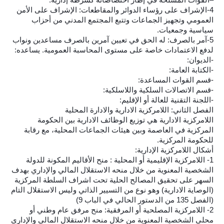
4-الإشراف على رؤساء الدوائر والمقاطعات: الإشراف على الأمن
العمومي وتجهيز الجماعات وتتبع المجتمع المدني من أحزاب
سياسية وجمعيات.
5-آمر بالصرف: له الحق في تعيين آمرين بالصرف مساعدين ونواب
لدفع الاعتمادات خاصة على مستوى المحاسبة العمومية. يساعده:
-الديوان:
-الكتابة العامة:
-قسم القوات المساعدة:
-قسم الاتصالات السلكية واللاسلكية:
-اللجنة التقنية للعالة أو الإقليم:
الفصل الثاني: اللامركزية الادارية والادارة المحلية
اللامركزية الادارية هي توزيع الوظائف الادارية بين الحكومة
المركزية في العاصمة وبين هيئات الجماعات المحلية، مع رقابة
للحكومة المركزية.
أشكال اللامركزية الإدارية:
1- اللامركزية الإقليمية أو المحلية : منح الأقاليم المكونة للدولة
الشخصية المعنوية من خلال منحه الاستقلال المالي والإداري بهدف
السهر على تحقيق المصالح الحلية تحت اشراف السلطة المركزية
(الوصاية الادارية) وهو نوع من التسيير الذاتي وليس الاستقلال التام
(الفصل 135 من الدستور الحالي في الباب 9)
2- اللامركزية المصلحية أو المرفقية: منح مرفق عام وطني أو
محلي الشخصية المعنوية من خلال منحه الاستقلال المالي والإداري