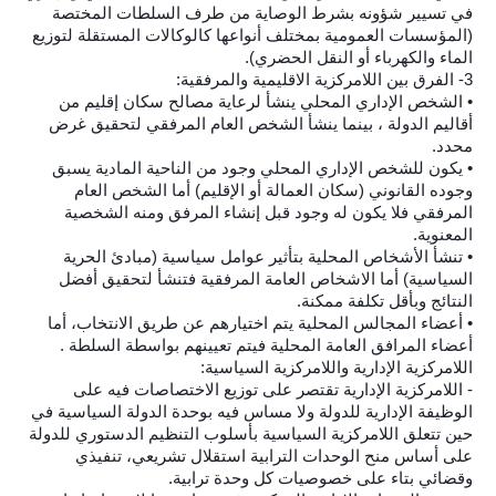
في تسيير شؤونه بشرط الوصاية من طرف السلطات المختصة
(المؤسسات العمومية بمختلف أنواعها كالوكالات المستقلة لتوزيع
الماء والكهرباء أو النقل الحضري).
3- الفرق بين اللامركزية الاقليمية والمرفقية:
• الشخص الإداري المحلي ينشأ لرعاية مصالح سكان إقليم من
أقاليم الدولة ، بينما ينشأ الشخص العام المرفقي لتحقيق غرض
محدد.
• يكون للشخص الإداري المحلي وجود من الناحية المادية يسبق
وجوده القانوني (سكان العمالة أو الإقليم) أما الشخص العام
المرفقي فلا يكون له وجود قبل إنشاء المرفق ومنه الشخصية
المعنوية.
• تنشأ الأشخاص المحلية بتأثير عوامل سياسية (مبادئ الحرية
السياسية) أما الاشخاص العامة المرفقية فتنشأ لتحقيق أفضل
النتائج وبأقل تكلفة ممكنة.
• أعضاء المجالس المحلية يتم اختيارهم عن طريق الانتخاب، أما
أعضاء المرافق العامة المحلية فيتم تعيينهم بواسطة السلطة .
اللامركزية الإدارية واللامركزية السياسية:
- اللامركزية الإدارية تقتصر على توزيع الاختصاصات فيه على
الوظيفة الإدارية للدولة ولا مساس فيه بوحدة الدولة السياسية في
حين تتعلق اللامركزية السياسية بأسلوب التنظيم الدستوري للدولة
على أساس منح الوحدات الترابية استقلال تشريعي، تنفيذي
وقضائي بتاء على خصوصيات كل وحدة ترابية.