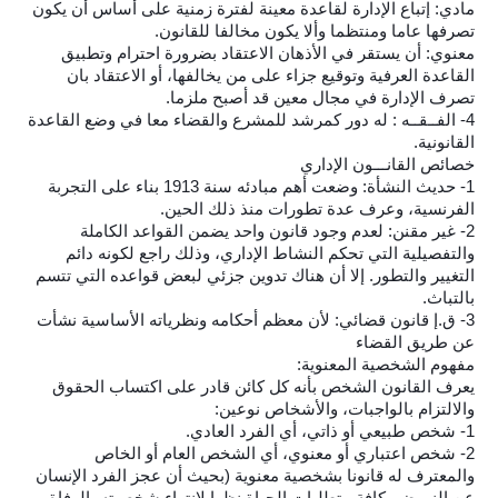
مادي: إتباع الإدارة لقاعدة معينة لفترة زمنية على أساس أن يكون
تصرفها عاما ومنتظما وألا يكون مخالفا للقانون.
معنوي: أن يستقر في الأذهان الاعتقاد بضرورة احترام وتطبيق
القاعدة العرفية وتوقيع جزاء على من يخالفها، أو الاعتقاد بان
تصرف الإدارة في مجال معين قد أصبح ملزما.
4- الفــقــه : له دور كمرشد للمشرع والقضاء معا في وضع القاعدة
القانونية.
خصائص القانـــون الإداري
1- حديث النشأة: وضعت أهم مبادئه سنة 1913 بناء على التجربة
الفرنسية، وعرف عدة تطورات منذ ذلك الحين.
2- غير مقنن: لعدم وجود قانون واحد يضمن القواعد الكاملة
والتفصيلية التي تحكم النشاط الإداري، وذلك راجع لكونه دائم
التغيير والتطور. إلا أن هناك تدوين جزئي لبعض قواعده التي تتسم
بالتباث.
3- ق.إ قانون قضائي: لأن معظم أحكامه ونظرياته الأساسية نشأت
عن طريق القضاء
مفهوم الشخصية المعنوية:
يعرف القانون الشخص بأنه كل كائن قادر على اكتساب الحقوق
والالتزام بالواجبات، والأشخاص نوعين:
1- شخص طبيعي أو ذاتي، أي الفرد العادي.
2- شخص اعتباري أو معنوي، أي الشخص العام أو الخاص
والمعترف له قانونا بشخصية معنوية (بحيث أن عجز الفرد الإنسان
عن النهوض بكافة متطلبات الحياة نظرا لانتهاء شخصيته بالوفاة،