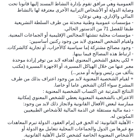
العمومية وهي مرافق تقوم بإدارة النشاط المسند إليها قانونا تحت
وصاية الدولة أو الأشخاص الترابية الأخرى معترفة لها بالنشاط
المالي والإداري. وهي نوعان:
- مؤسسات عمومية وطنية محدثة من طرف السلطة التشريعية
طبقا للفصل 71 من الدستور الحالي.
- مؤسسات محلية تنشئها المجالس الإقليمية أو الجماعات المعنية.
ولقيام الشخص المعنوي لابد من وجود ركنين أساسيين:
- وجود مصالح مشتركة إما سياسية كالأحزاب، أو تجارية كالشركات.
- ارتباط هذه المصالح فيما بينها.
+ لكي يحقق الشخص المعنوي أهدافه لابد من توفر إرادة موحدة
معبر عنها من خلال الهياكل المسيرة، أو الاجهزة المسيرة (مكتب
يتألف من رئيس ونوابه أو مدير...)
+ لقيام الشخصية المعنوية لابد من وجود اعتراف بذلك من طرف
المشرع سواء أكان الشخص عاما أو خاصا.
النتائج المترتبة عن اكتساب الشخصية المعنوية :
الاعتراف بالشخصية المعنوية يعطي للشخص المعنوي إمكانية
ممارسة لبعض الأفعال القانونية ولانجاز ذلك لابد من وجود:
- ذمة مالية مستقلة عن الذمة المالية للأشخاص الطبيعيين
المكونين له.
- الأهلية القانونية: له الحق في إبرام العقود. الدولة تبرم المعاهدات
مع غيرها من الدول والجماعات المحلية تتعامل مع الدولة أو
الأشخاص المعنوية الخاصة كشخص كامل الأهلية القانونية.