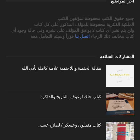
آخر المواضيع
جميع حقوق الكتب محفوظة لمؤلفين الكتب
الملكية الفكرية محفوظة للمؤلف المذكور على كل كتاب
ولن يتم نشر أى كتاب لا يوافق المؤلف على نشره وفى حالة وجود أى
كتاب مخالف ذلك الرجاء
اتصل بنا
فوراً وسيتم التعامل معه
المشاركات الشائعة
مقالة الحتمية واللاحتمية علامة كاملة بأذن الله
كتاب جاك لوغوف.. التاريخ والذاكرة
كتاب مثقفون وعسكر / لصلاح عيسى