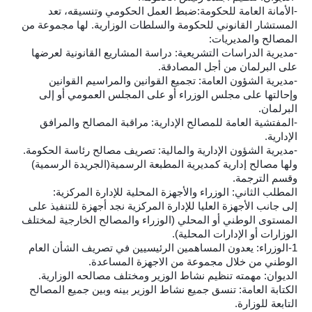
-الأمانة العامة للحكومة:ضبط العمل الحكومي وتنسيقه، تعد
المستشار القانوني للحكومة والسلطات الوزارية. لها مجموعة من
المصالح والمديريات:
-مديرية الدراسات التشريعية: دراسة المشاريع القانونية لعرضها
على البرلمان من أجل المصادقة.
-مديرية الشؤون العامة: تجميع القوانين والمراسيم القوانين
وإحالتها على مجلس الوزراء أو على المجلس العمومي أو إلى
البرلمان.
-المفتشية العامة للمصالح الإدارية: مراقبة المصالح والمرافق
الإدارية.
-مديرية الشؤون الإدارية والمالية: تصريف مصالح رئاسة الحكومة.
ولها مصالح إدارية كمديرية المطبعة الرسمية(الجريدة الرسمية)
وقسم الترجمة.
المطلب الثاني: الوزراء والأجهزة المحلية للإدارة المركزية:
إلى جانب الأجهزة العليا للإدارة المركزية نجد أجهزة للتنفيذ على
المستوى الوطني أو المحلي (الوزراء والمصالح الخارجية لمختلف
الوزارات أو الإدارات المحلية).
1-الوزراء: يعدون المساهمين الرئيسيين في تصريف الشأن العام
الوطني من خلال مجموعة من الاجهزة المساعدة.
الديوان: مهمته تنظيم نشاط الوزير ومختلف مصالحه الوزارية.
الكتابة العامة: تنسق جميع نشاط الوزير بينه وبين جميع المصالح
التابعة للوزارة.