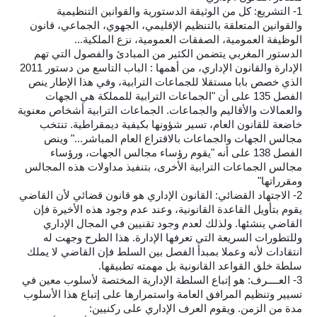
1- التشريع: كل من الوثيقة الدستورية والقوانين التنظيمية
والقوانين المتعلقة بالتنظيم الإقليمي، الجهوي، الجماعي، قانون
الوظيفة العمومية، الصفقات العمومية، نزع الملكية...
الدستور المغربي يتضمن الكثير من المبادئ والفصول التي تهم
الإدارة والقانون الإداري، من أهمها : الباب التاسع من دستور 2011
الذي خصص بابا مستقلا للجماعات الترابية، وفي هذا الإطار ينص
الفصل 135 على أن "الجماعات الترابية للمملكة هي الجهات
والعمالات والأقاليم والجماعات. الجماعات الترابية أشخاص معنوية
خاضعة للقانون العام، تسير شؤونها بكيفية ديمقراطية. تنتخب
مجالس الجهات والجماعات بالاقتراع العام المباشر..." وينص
الفصل 138 على أنه "يقوم رؤساء مجالس الجهات، ورؤساء
مجالس الجماعات الترابية الأخرى، بتنفيذ مداولات هذه المجالس
ومقرراتها"
2- الاجتهاد القضائي: القانون الإداري هو قانون قضائي لأن القاضي
يقوم بتأويل القاعدة القانونية، وعند عدم وجود هذه الأخيرة فإن
القاضي ينشئها. ولذلك لعدم وجود تقنيين في المجال الإداري
وللتطورات السريعة التي تعرفها الإدارة. هذا الطرح وجهت له
انتقادات لأنه وعملا بمبدأ الفصل بين السلط فإن القاضي لا يملك
سلطة خلق القواعد القانونية بل مهمته تطبيقها.
3- العــــرف: هو إتباع السلطة الإدارية المختصة لأسلوب معين في
تسيير وتنظيم المرافق العامة واستمرارها على إتباع هذا الأسلوب
مدة من الزمن. ويقوم العرف الإداري على ركنيين: