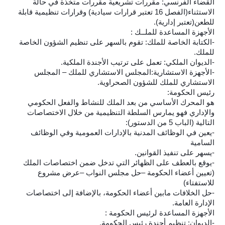
القضاء الفرنسي: مقررات تشريعية مقررات متخذة في حالة
الاستثناء(الفصل 16 تعتبر قرارات سيادية) وقرارات تنظيمية قابلة
للطعن(تعتبر إدارية).
الأجهزة المساعدة للملــك :
-الكتابة الخاصة للملك: تقوم بالسهر على تنظيم الشؤون الخاصة
للملك.
-الديوان الملكي: تعمل على ترتيب الأجندة الملكية.
-الأجهزة الاستشارية:المجلس الاستشاري للملك – المجلس
الاستشاري للملك للشؤون الصحراوية.
رئيس الحكومة:
هو المحرك الأساسي من بعد الملك للنشاط والفعل الحكومي
والإداري فهو يمارس السلطة التنظيمية من خلال الاختصاصات
التالية (الباب 5 من الدستور):
-يعين في الوظائف المدنية بالإدارات العمومية وفي الوظائف
السامية
-يسهر على تنفيذ القوانين.
-يوقع بالعطف على الظهائر التي تدخل ضمن اختصاصات الملك
(تعيين أعضاء الحكومة –حل مجلس النواب –عرض مشروع
للاستفتاء)
-حل الخلافات مابين أعضاء الحكومة، بالإضافة إلى اختصاصات
الإدارة العامة.
الأجهزة المساعدة لرئيس الحكومة :
-الديوان: تنظيم أجندة رئيس الحكومة.