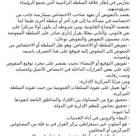
تمارس في إطار علاقة السلطة الرئاسية التي تجمع الرؤساء
بمرؤوسيهم.
يقصد بالتفويض أن يعهد صاحب الاختصاص بممارسة جانب من
اختصاصه في مسألة ما إلى فرد آخر أو سلطة أخرى طبقا لما
تقتضيه الأوضاع القانونية. ومن شروطه أن يكون أولا مرتكزا على
نص قانوني، والثاني معللا بقرار إداري صادر على السلطة المفوضة
يحدد مضمون التفويض والتفويض نوعان:
- تفويض السلطة أو الاختصاص: وهو نقل السلطة أو الاختصاص من
المفوض إلى المفوض إليه فيوقع على هذا التصرف باسمه
ولحسابه.
- تفويض التوقيع أو الإمضاء: بحيث يقتصر على مجرد توقيع المفوض
إليه على بعض القرارات الداخلة في اختصاص الأصيل ولحسابه
وتحت رقابته.
ومن مزايا المركزية الإدارية:
- أنها تعمل على تقوية السلطات العمومية من حيث تقوية السلطة
المركزية.
- تحقيق نوع من المساواة بين الإفراد والمناطق التابعة لنفوذها.
- تحقيق تجانس للنظم الإدارية في الدولة.
أما عيوبه:
- البطء والروتين في أداء الخدمات.
- هو أسلوب غير ديمقراطي يركز القرار في يد قلة من المسئولين
المركزيين أو المحليين.
- بعد مركز القرار عن أماكن تنفيذه مما يجعله غير ملائم.