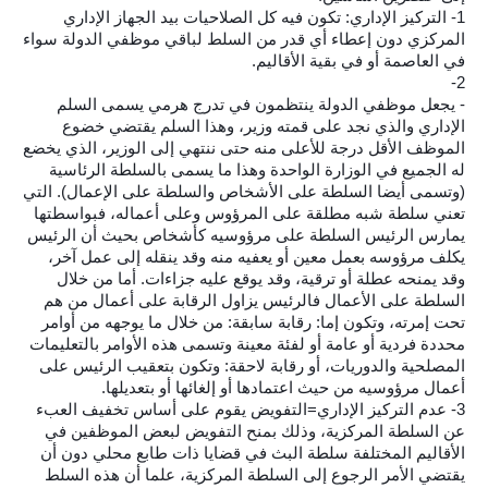
1- التركيز الإداري: تكون فيه كل الصلاحيات بيد الجهاز الإداري
المركزي دون إعطاء أي قدر من السلط لباقي موظفي الدولة سواء
في العاصمة أو في بقية الأقاليم.
2-
- يجعل موظفي الدولة ينتظمون في تدرج هرمي يسمى السلم
الإداري والذي نجد على قمته وزير، وهذا السلم يقتضي خضوع
الموظف الأقل درجة للأعلى منه حتى ننتهي إلى الوزير، الذي يخضع
له الجميع في الوزارة الواحدة وهذا ما يسمى بالسلطة الرئاسية
(وتسمى أيضا السلطة على الأشخاص والسلطة على الإعمال). التي
تعني سلطة شبه مطلقة على المرؤوس وعلى أعماله، فبواسطتها
يمارس الرئيس السلطة على مرؤوسيه كأشخاص بحيث أن الرئيس
يكلف مرؤوسه بعمل معين أو يعفيه منه وقد ينقله إلى عمل آخر،
وقد يمنحه عطلة أو ترقية، وقد يوقع عليه جزاءات. أما من خلال
السلطة على الأعمال فالرئيس يزاول الرقابة على أعمال من هم
تحت إمرته، وتكون إما: رقابة سابقة: من خلال ما يوجهه من أوامر
محددة فردية أو عامة أو لفئة معينة وتسمى هذه الأوامر بالتعليمات
المصلحية والدوريات، أو رقابة لاحقة: وتكون بتعقيب الرئيس على
أعمال مرؤوسيه من حيث اعتمادها أو إلغائها أو بتعديلها.
3- عدم التركيز الإداري=التفويض يقوم على أساس تخفيف العبء
عن السلطة المركزية، وذلك بمنح التفويض لبعض الموظفين في
الأقاليم المختلفة سلطة البث في قضايا ذات طابع محلي دون أن
يقتضي الأمر الرجوع إلى السلطة المركزية، علما أن هذه السلط