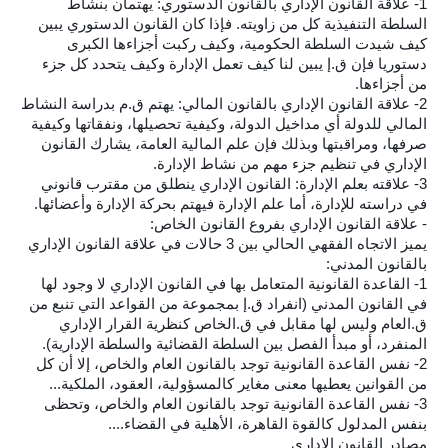
1- علاقة القانون الإداري بالقانون الدستوري: يهتمان بنشاط
السلطة التنفيذية كل من زاويته. فإذا كان القانون الدستوري يبين
كيف شيدت السلطة الحكومية، وكيف ركبت أجزاءها الكبرى
دستوريا فإن ق.إ يبين لنا كيف تعمل الإدارة وكيف يتحدد كل جزء
من أجزاءها.
2- علاقة القانون الإداري بالقانون المالي: يهتم ق.م بدراسة النشاط
المالي للدولة أي مداخيل الدولة، وكيفية تحصيلها، ونفقاتها وكيفية
صرفها، ومراقبتها وبذلك فإن علم المالية العامة، يشارك القانون
الإداري في تنظيم جزء مهم من نشاط الإدارة.
3- علاقته بعلم الإدارة: القانون الإداري ينطلق من مقترب قانوني
في دراسته للإدارة، أما علم الإدارة فيهتم بحركة الإدارة وأعضائها.
- علاقة القانون الإداري بفروع القانون الخاص:
يميز الاتجاه الفقهي الحالي بين 3 حالات في علاقة القانون الإداري
بالقانون المدني:
1- القاعدة القانونية المتعامل بها في القانون الإداري لا وجود لها
في القانون المدني (انفراد ق.إ بمجموعة من القواعد التي تنبع من
ق.العام وليس لها مقابل في ق.الخاص كنظرية القرار الإداري
المنفرد، أو مبدأ الفصل بين السلطة القضائية والسلطة الإدارية).
2- نفس القاعدة القانونية توجد بالقانون العام والخاص، إلا أن كل
من القوانين يعطيها معنى مغاير كالمسؤولية، العقود، الملكية...
3- نفس القاعدة القانونية توجد بالقانون العام والخاص، وتحظى
بنفس المدلول كالقوة القاهرة، الأهلية في القضاء....
مصادر القانون الإداري