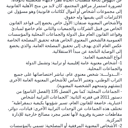
لضرورة استمرار مرافق المجتمع، كان لابد من منح الأهلية القانونية
إلى مجموعات أشخاص أو أموال ككائنات قانونية) وهو مسؤول عن
الالتزامات التي يقيمها وله حقوق.
والأشخاص المعنوية صنفان: الأول خاص يخضع إلى قواعد القانون
الخاص من قبيل الشركات والجمعيات والثاني عام خاضع لمبادئ
وقواعد القانون العام مثل الدولة والجماعات المحلية والمؤسسات
العمومية.فالشخص المعنوي الخاص هدفه تحقيق المصلحة الخاصة
عكس العام الذي يهدف إلى تحقيق المصلحة العامة. والذي يخضع
إلى الوصاية الناتجة عن مبدأ الاستقلالية.
أنواع الشخصية العامة:
1- أشخاص معنوية عامة إقليمية أو ترابية: وتشمل الدولة
والجماعات المحلية.
- الـــدولــــة: شخص معنوي عام، تباشر اختصاصاتها على جميع
التراب الوطني، وتعتبر الأساس للأشخاص المعنوية العامة الأخرى
(تنشئهم وتمنحهم الشخصية المعنوية).
- الجماعات المحلية: كما نص الفصل 135 (الفصل التاسع) من
دستور 2011 في فقرته الثانية: "الجماعات الترابية أشخاص
اعتبارية، خاضعة للقانون العام، تسير شؤونها بكيفية ديمقراطية"
تختلف هذه الجماعات عن الوحدات الترابية الأخرى: قيادات، دوائر،
مقاطعات حضرية وقروية لأنها تعتبر مجرد مصالح خارجية للإدارة
المركزية.
2- الأشخاص المعنوية المرفقية أو المصلحية: تسمى بالمؤسسات