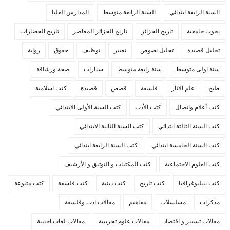
السنة الرابعة ابتدائي
السنة الرابعة متوسط
المدارس العليا
بحوث جامعية
تاريخ الجزائر
تاريخ الجزائر المعاصر
تاريخ الحضارات
تحليل قصيدة
تحليل نصوص
تعبير
توظيف
حقوق
رواية
سنة اولى متوسط
سنة رابعة متوسط
سيارات
صحة ورشاقة
طبخ
علم الاثار
فلسفة
قصص
قصيدة
كتب اسلامية
كتب أعلام واتصال
كتب الأدب
كتب السنة الأولى الابتدائي
كتب السنة الثالثة ابتدائي
كتب السنة الثانية الابتدائي
كتب السنة الخامسة ابتدائي
كتب السنة الرابعة ابتدائي
كتب العلوم الاجتماعية
كتب المكتبات و التوثيق و الأرشيف
كتب بيبليوغرافيا
كتب تاريخ
كتب دينية
كتب فلسفة
كتب متنوعة
مذكرات
مسلسلات
مفاهيم
مقالات ادب وفلسفة
مقالات تسيير و اقتصاد
مقالات علوم تجريبية
مقالات لغات اجنبية