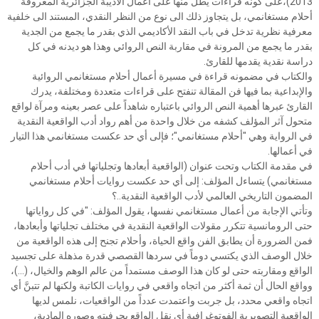
2013)،على كونه قراءات يطلّ منها على أعمال الأديبة الجزائرية المعروفة
أحلام مستغانمي، بل يتجاوز ذلك الى نوع من النظر النقدي، المستند الى خلفية
معرفية نظرية تدخل في باب النقد الأكاديمي الذي بقدر ما يجمع من الجدية
بقدر ما يجمع من المرونة في مقاربة النص الروائي وهذا هو ديدنه في كل
دراسة نقدية يقدمها للقارئ.
والكتاب في مضمونه قراءة في مسيرة أعمال أحلام مستغانمي الروائية
والإبداعية بما فيها فن المقالة تنفتح على قراءات متعددة ومختلفة، يدرك
القارئ عبرها أهمية النص الروائي باعتباره شاهداً على عصر بعينه ومرآة لواقع
متحول آثر المؤلف كشفه من خلال واحدة من أهم رواد أدب الواقعية النقدية
في الرواية وهي "أحلام مستغانمي"؛ فإلى أي حد عكست مستغانمي هذا التيار
في أعمالها.
في مقدمة الكتاب وتحت عنوان (الواقعية أبعادها وتجلياتها في أدب أحلام
مستغانمي) يتساءل المؤلف: إلى أي حد عكست روايات أحلام مستغانمي
المضمون التاريخي العالمي لأدب الواقعية النقدية..؟
وتأتي الإجابة من أعمال مستغانمي نفسها، يقول المؤلف: "في كل رواياتها
حتى الرومانسية تتكرر مقولات الواقعية النقدية في مختلف تجلياتها وأبعادها،
فمن الضرورة أن يطابق الفن واقع الحياة، وأحلام تجنح إلى هذه الواقعية من
خلال الوصف الذي يكتسي دوماً في سردها القصصي قدرة مذهلة على تجسيد
الواقع ومقاربته حتى لو كان هذا الوصف مستمداً من عالم الوهم والخيال، (...)،
وواقع الحال أن ثمة أكثر من اتجاه واقعي في روايات الكاتبة ولكنها لم تتبنَّ أي
اتجاه واقعي محدد، بل جربت واعتمدت عدداً من الواقعيات، نلمس لديها
الواقعية التصويرية الفوتوغرافية أي نقل الواقع بحرفيته وصوره المادية،