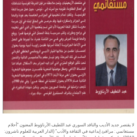
لا يقتصر جديد الأديب والناقد السوري عبد اللطيف الأرناؤوط المعنون "أحلام
مستغانمي : مرافئ إبداعية في الثقافة والأدب" (الدار العربية للعلوم ناشرون: