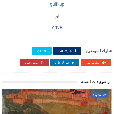
gulf-up
او
drive
شارك الموضوع
شارك على
غرّد
شارك على
شارك على
دبوس على
مواضيع ذات الصلة
كتب متنوعة