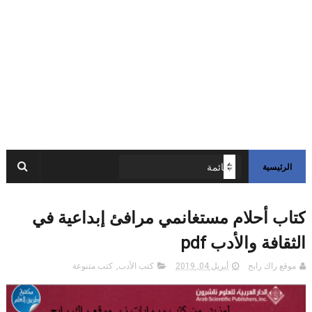
الرئيسية
كتاب أحلام مستغانمي مرافئ إبداعية في
الثقافة والأدب pdf
موقع راك رابح
أبريل 04, 2019
كتب الأدب
,
كتب متنوعة