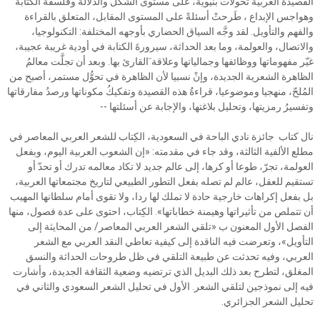
القصيدة العربية تحولات بنيويةً، على مستوى الشكل والدلالة وفلسفة الكتابة
وهواجس الإبداع ، طَرحتْ أسئلةً على المستوى المقابل، المتعلق بالقراءة
والفهم والتأويل. لقد وجَّه السياق الحضاري بأوجهه المختلفة: التكنولوجيا،
والاتصال، والعولمة، وما بعد الحداثة، سيرورةَ الكتابة في أودية غريبة عجيبة،
غيّر مفهوماتها ووظائفها وجمالياتها وعلاقة َالقارئ بها. وبعد أن تجلَّت معالمُ
الظاهرة الشعرية الجديدة، وإنْ نسبيا لأن الظاهرة في تحوُّل مستمر، أصبح من
المُلحّ، منهجيا وموضوعيا، قراءةُ هذه القصيدة وتفكيكُ مكوناتها ورصدُ مفارقاتها
وتفسيرُ رمزيتها، وتحليل بلاغتها، والإجابة عن أسئلتها --
نال كتاب جائزة نادي الباحة في السعودية، الكِتاب للشعر العربي المعاصر في
مطلع الألفية الثالثة، وقد جاء في مقدمته: «إن الشعوب العربية اليوم، وبفعل
العولمة، تجرّ، طوعا أو كرها، إلى عالم جديد لا تكاد معالمه تدرك أو تحدّ أو
تستقيم للعقل، عالم لم تصله بفعل التطور الطبيعي لتاريخ مجتمعاتها العربية،
بل بفعل إكراهات خارجية حادة لا تملك لها ردا، ولا تقوى أمام سلطانها المهيب
أن تتملص من تأثيراتها وهيمنة خطاباتها». الكِتاب، احتوى على عدة فصول، منها
الفصل الأول المعنون ب «تلقي الشعر العربي المعاصر/ من المحايثة إلى
التأويل»، وتعرضت فيه الناقدة إلى كيفية تعاطي النقد العربي مع الشعر
العربي، وفيه تحدثت عن طبيعة التلقي في ظل طروحات الحداثة والنسق
المغلق، لتطرح بعد ذلك البديل الذي ترتضيه وضعية الثقافة الجديدة، وأشارت
فيه إلى نموذجين لتلقي الشعر. الأول في تحليل الشعر السعودي والثاني في
تحليل الشعر الجزائري.