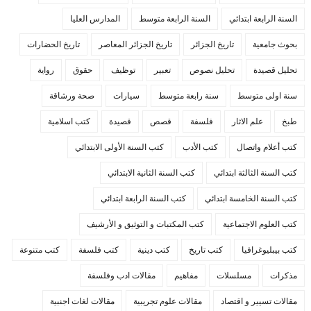
السنة الرابعة ابتدائي
السنة الرابعة متوسط
المدارس العليا
بحوث جامعية
تاريخ الجزائر
تاريخ الجزائر المعاصر
تاريخ الحضارات
تحليل قصيدة
تحليل نصوص
تعبير
توظيف
حقوق
رواية
سنة اولى متوسط
سنة رابعة متوسط
سيارات
صحة ورشاقة
طبخ
علم الاثار
فلسفة
قصص
قصيدة
كتب اسلامية
كتب أعلام واتصال
كتب الأدب
كتب السنة الأولى الابتدائي
كتب السنة الثالثة ابتدائي
كتب السنة الثانية الابتدائي
كتب السنة الخامسة ابتدائي
كتب السنة الرابعة ابتدائي
كتب العلوم الاجتماعية
كتب المكتبات و التوثيق و الأرشيف
كتب بيبليوغرافيا
كتب تاريخ
كتب دينية
كتب فلسفة
كتب متنوعة
مذكرات
مسلسلات
مفاهيم
مقالات ادب وفلسفة
مقالات تسيير و اقتصاد
مقالات علوم تجريبية
مقالات لغات اجنبية