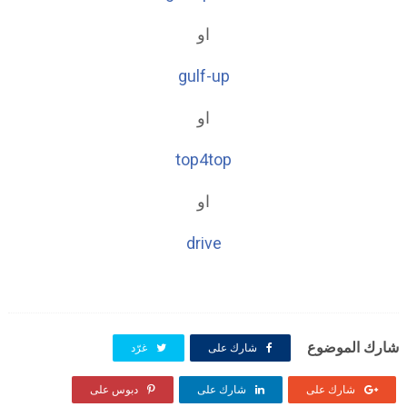
او
gulf-up
او
top4top
او
drive
شارك الموضوع
شارك على
غرّد
شارك على
شارك على
دبوس على