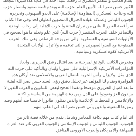
يقدم الكاتب والمفكر المصري د. رفعت سيد احمد في كتابه هذا سيرة المجاهد
الكبير حسن نصر الله الأمين العام لحزب الله ويقدم قصة صعود وانتصار حزب
الله وجناحه العسكري (المقاومة الإسلامية) على العدو الصهيوني وتحريره
الجنوب اللبناني وعملائه بقيادة الجنرال المتصهين انطوان لحد وفي هذا الكتاب
نقرأ قصة العبور اللبناني من نيران الفتنة والحرب الأهلية إلى رحاب الوحدة
والتضافر خلف الحزب المنتصر ( حزب الله) الذي علم وتعلم ما هو الصحيح في
الأولويات السياسية و العسكرية والى من يوجه الرصاص وهي تلك الحرب
المفتوحة مع العدو الصهيوني و التي تدعمه ه ولا تزال الولايات المتحدة
الأمريكية كقوة عسكرية وسياسية .
ويتعرض الكاتب بالوثائق لمرحلة ما بعد اغتيال رفيق الحريري، وابعاد
المؤامرات الأمريكية الإسرائيلية على سوريا ولبنان وبالتأكيد على حزب الله
الذي مثل -ولايزال-رأس الحربة للنضال العربي والاسلامي ضد أركان هذه
المؤامرة ويقدم لنا المؤلف عبر تحليل دقيق رؤى السيد حسن نصر الله لفتنة
ما بعد اغتيال الحريري موضحا ومفندا الحجج لبعض اللبنانيين و العرب اللذين لا
يريدون العز وتعودوا على الذل ومن دعاة الهزيمة من الساسة والكتبة
والإعلاميين و المحطات الإعلامية والذين يمثلون طابورا خامسا ضد أمتهم وضد
رموزها المضيئة والذين يأتي حسن نصر الله في القلب منهم.
اننا امام كتاب مهم بكافة المعايير وشامل يقدم من خلاله قصة ثائر من
الجنوب، الجنوب اللبناني والجنوب الإسلامي والجنوب العربي ثائر ضد الغزاة
الصهاينة والأمريكان والغرب الاوروبي المنافق