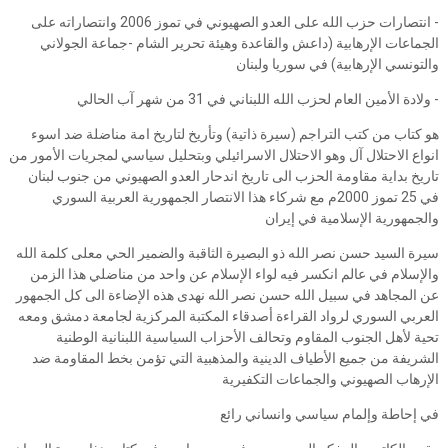
- انتصارات حزب الله على العدو الصهيوني في تموز 2006 وانتصاراته على
الجماعات الإرهابية (داعش والقاعدة وهيئة تحرير الشام -جماعة الجولاني
والتونسي الإرهابية) في سوريا ولبنان
- ولادة الأمين العام لحزب الله اللبناني في 31 من شهر آب الحالي
هو كتاب من كتب التراجم (سيرة ذاتية) وتأريخ لتاريخ امة مناضلة ضد اسوء
انواع الاحتلال آل وهو الاحتلال الاسرائيلي وبتحليل سياسي لمجريات الأمور من
تاريخ بداية مقاومة الحزب الى تاريخ اندحار العدو الصهيوني من جنوب لبنان
في 25 تموز 2000م مع شركاء هذا الانتصار الجمهورية العربية السوري
والجمهورية الإسلامية في إيران
سيرة السيد حسن نصر الله ذو البصيرة الثاقبة والضمير الحي معلى كلمة الله
والإسلام في عالم انكسر فيه لواء الإسلام عن واحد من مناضلي هذا الزمن
عن المجاهد في سبيل الله حسن نصر الله نهدى هذه الإضاءة الى كل الجمهور
العربي السوري لرواد القراءة أصدقاء المكتبة المركزية لجامعة دمشق ومعه
تحية لأهل الجنوب المقاوم وتحالف الأحزاب السياسية اللبنانية الوطنية
الشريفة من جميع الأطياف الدينية والمذهبية التي تؤمن بخط المقاومة ضد
الإرهاب الصهيوني والجماعات التكفيرية
في إحاطة وإلمام سياسي وانساني رائع