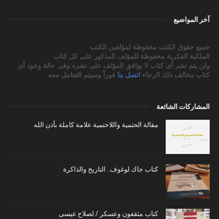
آخر المواضيع
جميع حقوق الكتب محفوظة لمؤلفين الكتب
الملكية الفكرية محفوظة للمؤلف المذكور على كل كتاب
ولن يتم نشر أى كتاب لا يوافق المؤلف على نشره وفى حالة وجود أى
كتاب مخالف ذلك الرجاء
اتصل بنا
فوراً وسيتم التعامل معه
المشاركات الشائعة
مقالة الحتمية واللاحتمية علامة كاملة بأذن الله
كتاب جاك لوغوف.. التاريخ والذاكرة
كتاب مثقفون وعسكر / لصلاح عيسى