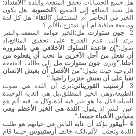
هل جميع الحسابات تحقق المنفعة واللذة ؟
الامتداد
:
هل تمتد المنافع إلى الجميع ؟
الخصوبة
: هل يكون
الخير في الحاضر أم المستقبل ؟
النقاء
: هل كل لذة
ومنفعة صافية أم أنها تمتزج بالألم ؟
2-
جون ستوارت مل
:الخير قوامه المنفعة،والشر
يرتد إلى عدم القدرة على تحقيق المنافع،إذ
يقول:"
إن قاعدة السلوك الأخلاقي هي بالضرورة
أن نفعل من أجل الآخرين ما نحب أن يفعلوه من
أجلنا."
ويرى
جون ستوارت
مل
إلى طالب المنفعة
الروحية حيث يقول:"
من الأفضل أن يعيش الإنسان
نقيا على أن يعيش خنزيرا راضيا."
3-
أرستيب القورينائي
:يرى أن اللذة هي صوت
الطبيعة،وهي الخير المطلق،بل هي الغاية الوحيدة
للحياة،فكل ما هو خير فيه لذة،وكل ما فيه ألم هو
عين الشر إذ يقول:"
اللذة هي الخير الأعظم وهي
مقياس الأشياء جميعا."
4 –أبيقور
:يؤكد أن غاية الناس في حياتهم هو طلب
اللذة وتجنب الألم،لكنه خالف
أرستيبوس
حينما قام