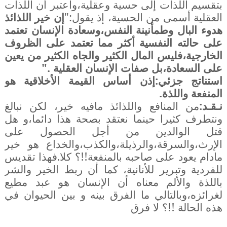
بتقسيم اللذات إلى حسية وعقلية،واعتبر أن اللذات
العقلية أسمى من الحسية، إذ يقول:"
إن خير اللذائذ
هدوء البال وطمأنينة النفس،وسعادة الإنسان تعتمد
على حالته النفسية أكثر مما تعتمد على الظروف
الخارجية،فليس المال الكثير والجاه الكثير من يعين
على السعادة،بل صفات الإنسان العقلية ."
استناتج جزئي:إذن أساس القيمة الأخلاقية هو
المنفعة واللذة.
نـقـد:
من المنافع واللذائذ مافيه خير، لكن نبالغ
ونتطرف كثيرا حينما نعتقد بصحة هذا دائما،و هل
قتل الوالدين من أجل الحصول على
الإرث،والسرقة،والرذيلة،والكذب،والخداع هو خير
مادام يعود على صاحبه بالمنفعة!!؟ كلا.فهذا تقديس
للفردية وتبرير للأنانية، كما أن ربط الخير والشر
باللذة والألم معناه أن الإنسان هو عبد مطيع
لغرائزه،وبالتالي ما الفرق بينه و بين الحيوان في
هذه الحالة !!؟ لا فرق