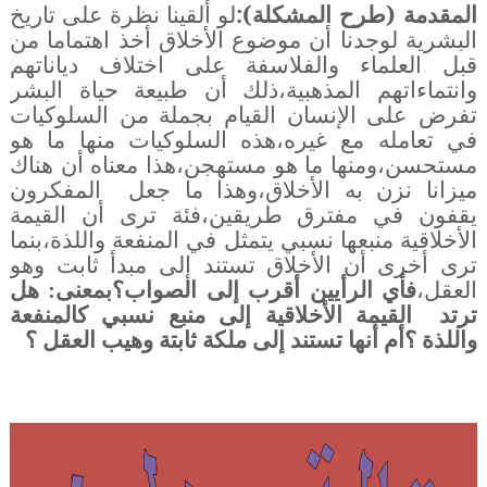
المقدمة (طرح المشكلة):
لو ألقينا نظرة على تاريخ
البشرية لوجدنا أن موضوع الأخلاق أخذ اهتماما من
قبل العلماء والفلاسفة على اختلاف دياناتهم
وانتماءاتهم المذهبية،ذلك أن طبيعة حياة البشر
تفرض على الإنسان القيام بجملة من السلوكيات
في تعامله مع غيره،هذه السلوكيات منها ما هو
مستحسن،ومنها ما هو مستهجن،هذا معناه أن هناك
ميزانا نزن به الأخلاق،وهذا ما جعل المفكرون
يقفون في مفترق طريقين،فئة ترى أن القيمة
الأخلاقية منبعها نسبي يتمثل في المنفعة واللذة،بنما
ترى أخرى أن الأخلاق تستند إلى مبدأ ثابت وهو
العقل،
فأي الرأيين أقرب إلى الصواب؟بمعنى: هل
ترتد القيمة الأخلاقية إلى منبع نسبي كالمنفعة
واللذة ؟أم أنها تستند إلى ملكة ثابتة وهيب العقل ؟