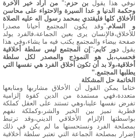
نوفي هذا يقول
بن حزم
:"
من أراد خير الآخرة
وحكمة الدنيا و عدا السيرة والاحتواء على محاسن
الأخلاق كلها فليقتدي بمحمد رسول اله عليه الصلاة
و السلام
."وقد يكون المجتمع أحيانا مصدرا
للأخلاق،فالإنسان يرى بعين الجماعة،فالفرد يولد
صفحة بيضاء والمجتمع يكتب فيه ما يشاء،وفي هذا
يقول
دور كايم
:"
إن المجتمع ليس سلطة أخلاقية
فحسب،بل هو النموذج والمصدر لكل سلطة
أخلاقية،ولا بد أن تكون أخلاق الفرد هي نفسها التي
يطلبها المجتمع."
الخاتمة حل المشكلة
ختاما يمكن القول أن الأخلاق مشاربها ومنابعها
متعددة،فهي مستمدة من الدين كقوة إلزامية
تفرض نفسها علينا،وهي تستند على العقل كملكة
فطرية تميز بين الخير والشر،وكملكة نفهم
بواسطتها الإلزام الأخلاقي الديني،وقد ترتبط
بمصلحة الفرد ونستحسنها ما لم يكن في ذلك
إضرار بمصلحة الجماعة التي تعتبر سلطة أخلاقية