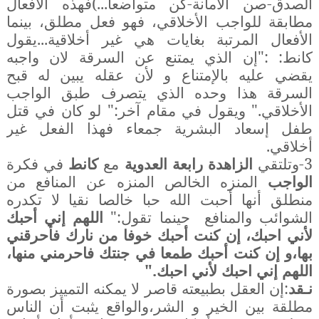
الصدق-صن الأمانة-كن متواضعا...)فهذه الأفعال
مطابقة للواجب الأخلاقي، فهو فعل مطلق، بينما
الأفعال المرتبة بغايات هي غير أخلاقية...يقول
كانط: :"إن الذي يمتنع عن السرقة لان واجبه
يقضي عليه بالإمتناع و لأن عقله يبين له قبح
السرقة هذا وحده الذي يتصرف طبق الواجب
الأخلاقي." ويقول في مقام آخر:" لو كان في قتل
طفل إسعاد البشرية جمعاء فهذا الفعل غير
أخلاقي.
3-وتلتقي
الزاهدة رابعة العدوية
مع
كانط
في فكرة
الواجب
المنزه الخالص المنزه عن المنافع من
منطلق أنها أحبت الله حبا خالصا نقيا لا تكدره
الشوائب والمنافع
حينما تقول:"
اللهم إني أحبك
لأني احبك، إن كنت أحبك خوفا من نارك فأحرقني
بها،و إن كنت أحبك طمعا في جنتك فاحرمني منها،
اللهم إني احبك لأني احبك."
نـقد
:إن العقل بطبيعته قاصر لا يمكنه التمييز بصورة
مطلقة بين الخير و الشر،والواقع يثبت أن الناس