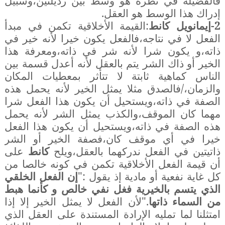
فالفضيلة في نظره هو وسط بين رذيلتين،وسبيل
إدراك هذا الوسط هو العقل.
2-إيمانويل كانط
:القيمة الأخلاقية تكمن في مبدأ
الفعل لا في نتاجه،فالفعل يكون خيرا لأنه خير في
ذاته،و يكون شرا لأنه شر في ذاته،ومعرفة هذا
الخير أو ذاك الشر يتم بالعقل لأنه أعدل قسمة بين
الناس كماهية ثابتة لا تتأثر بمعطيات المكان
والزمان،/فالصدق مثلا يمثل الخير لأنه يحمل هذه
الصفة في ذاته،ويستحيل أن يكون هذا الفعل شرا
مهما كان الموقف،والكذب يمثل الشر لأنه يحمل
هذه الصفة في ذاته،ويستحيل أن يكون هذا الفعل
خيرا في أي موقف كان،فصفة الخير أو الشر
ذاتيتين في الفعل ندركهما بالعقل،ويلح
كانط
على
أن قيمة الفعل الأخلاقية تكمن في كونه خالصا من
كل غاية نفعية أو مادية إذ يقول :"
إن الفعل الخلقي
الذي يتسم بالخيرية فغل نفي خالص و كأنما
هبط
من السماء ذاتها
."لأن الفعل لا يمثل الخير إلا إذا
امتثلنا لما تمليه الإرادة المستندة على العقل الذي