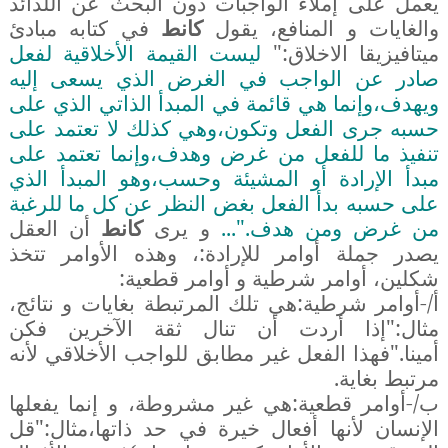
يعمل على إملاء الواجبات دون البحث عن اللذائذ
والغايات و المنافع، يقول
كانط
في كتابه مبادئ
ميتافيزيقا الاخلاق:"
ليست القيمة الأخلاقية لفعل
صادر عن الواجب في الغرض الذي يسعى إليه
ويهدف،وإنما هي قائمة في المبدأ الذاتي الذي على
حسبه جرى الفعل وتكون،وهي كذلك لا تعتمد على
تنفيذ ما للفعل من غرض وهدف،وإنما تعتمد على
مبدأ الإرادة أو المشيئة وحسب،وهو المبدأ الذي
على حسبه بدأ الفعل بغض النظر عن كل ما للرغبة
من غرض ومن هدف."...
و يرى
كانط
أن العقل
يصدر جملة أوامر للإرادة:
، وهذه الأوامر تتخذ
شكلين، أوامر شرطية و أوامر قطعية:
أ/-أوامر شرطية:هي تلك المرتبطة بغايات و نتائج،
مثال:"إذا أردت أن تنال ثقة الآخرين فكن
أمينا."فهذا الفعل غير مطابق للواجب الأخلاقي لأنه
مرتبط بغاية.
ب/-أوامر قطعية:هي غير مشروطة، و إنما يفعلها
الإنسان لأنها أفعال خيرة في حد ذاتها،مثال:"قل