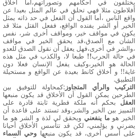
يختلفون في أحكامهم وتصوراتهم،أما أخلاق
أفلاطون مثلا فهي تحلق في عالم المثل بعيدا عن
واقع الناس ،أما القول أن الفعل في حد ذاته يمثل
الخير أو الشر يفنده الواقع، ففعل القتل مثلا قد
يكون في مواقف خير، ومواقف أخرى شر، نفس
الشأن مع الصدق،قد يحقق الخير في مواقف
،والشر في أخرى،فهل يعقل أن نقول الصدق للعدو
في حالة الحرب
!!
طبعا لا، والكذب في مثل هذه
الحالة هو الخير،وكيف يفعل الإنسان فعلا دون
غاية!! و أخلاق كانط بعيدة عن الواقع و مستحيلة
التطبيق.
التركيب والرأي المتجاوز
:كمحاولة للتوفيق بين
الطرحين يمكن القول أن الأخلاق قد يكون منبعها
العقل
بحكم أنه ملكة فطرية ثابتة قادرة على
التمييز بين الخير والشر،وقد تستند على قاعدة أن
الخير هو
ما ينفعني
ويحقق لي لذة و الشر هو ما
يضرني و يؤلمني، لكن قد تتأسس الأخلاق أحيانا
على أسس أخرى، قد يكون منبعها
وحي السماء