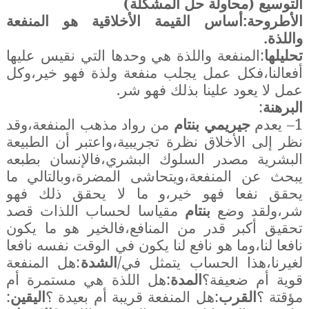
التوسيع (محاولة حل المشكلة)
الأطروحة:أساس القيمة الأخلاقية هو المنفعة
واللذة.
تحليلها
:المنفعة واللذة هي وحدها التي نقيس عليها
أفعالنا،فكل عمل يجلب منفعة ولذة فهو خير،وكل
عمل لا يعود علينا بذلك فهو شر.
البرهنة
:
1– يعدم
جيريمي
بنتام
من رواد مذهب المنفعة،وقد
نظر إلى الأخلاق نظرة تجريبية،واعتبر أن الطبيعة
البشرية مصدر السلوك البشري،فالإنسان بطبعه
يبحث عن المنفعة،ويتحاشى المضرة،وبالتالي ما
يحقق نفعا فهو خير،و ما لا يحقق ذلك فهو
شر،ولقد وضع
بنتام
مقياسا لحساب اللذات قصد
تحقيق أكبر قدر من المنافع،فالخير هو ما يكون
نافعا لنا،وما هو نافع لنا يكون في الوقت نفسه نافعا
لغيرنا،هذا الحساب يتمثل في/
الشدة
:هل المنفعة
قوية أم ضعيفة؟
المدة
:هل اللذة هي مستمرة أم
مؤقتة ؟
القرب
:هل المنفعة قريبة أم بعيدة ؟
اليقين
: