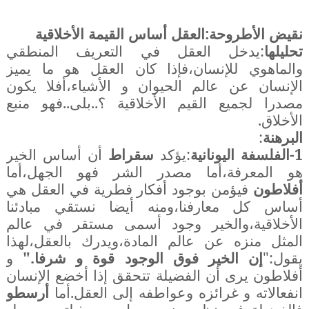
نقيض الأطروحة:العقل أساس القيمة الأخلاقية
تحليلها
:يدخل العقل في التعريف المنطقي
والماهوي للإنسان،فإذا كان العقل هو ما يميز
الإنسان عن عالم الحيوان و الأشياء،أفلا يكون
مصدرا لجميع القيم الأخلاقية ؟..بلى..فهو منبع
الأخلاق.
البرهنة
:
1-الفلسفة اليونانية
:يؤكد
سقراط
أن أساس الخير
هو المعرفة،أما مصدر الشر فهو الجهل،أما
أفلاطون
فيؤمن بوجود أفكار فطرية في العقل هي
أساس كل معارفنا،ومنه أيضا نستقي مبادئنا
الأخلاقية،والخير وجود أسمى مستقر في عالم
المثل منزه عن عالم المادة،ويدرك بالعقل،لهذا
يقول:"
إن الخير فوق الوجود قوة و شرفا."
و
أفلاطون يرى أن الفضيلة تتحقق إذا أخضع الإنسان
انفعالاته و غرائزه وعواطفه إلى العقل.أما
أرسطو