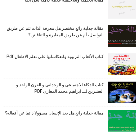
مقالة الحتمية واللاحتمية علامة كاملة بأذن الله
مقالة جدلية رائع مختصر هل معرفة الذات تتم عن طريق
التواصل، أم عن طريق المغايرة و التناقض ؟
كتاب الألعاب التربوية وانعكاساتها على تعلم الاطفال Pdf
كتاب الذكاء الاجتماعي و الوجداني و القرن الواحد و
العشرين لـــ ابراهيم محمد المغازى PDF
مقالة جدلية رائع هل يعد الإنسان مسؤولا دائما عن أفعاله؟