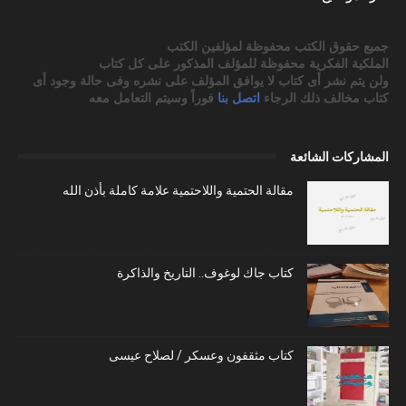
جميع حقوق الكتب محفوظة لمؤلفين الكتب
الملكية الفكرية محفوظة للمؤلف المذكور على كل كتاب
ولن يتم نشر أى كتاب لا يوافق المؤلف على نشره وفى حالة وجود أى
كتاب مخالف ذلك الرجاء
اتصل بنا
فوراً وسيتم التعامل معه
المشاركات الشائعة
مقالة الحتمية واللاحتمية علامة كاملة بأذن الله
كتاب جاك لوغوف.. التاريخ والذاكرة
كتاب مثقفون وعسكر / لصلاح عيسى