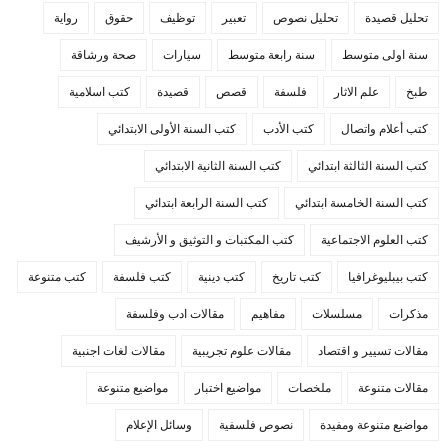
تحليل قصيدة
تحليل نصوص
تعبير
توظيف
حقوق
رواية
سنة اولى متوسط
سنة رابعة متوسط
سيارات
صحة ورشاقة
طبخ
علم الاثار
فلسفة
قصص
قصيدة
كتب اسلامية
كتب أعلام واتصال
كتب الأدب
كتب السنة الأولى الابتدائي
كتب السنة الثالثة ابتدائي
كتب السنة الثانية الابتدائي
كتب السنة الخامسة ابتدائي
كتب السنة الرابعة ابتدائي
كتب العلوم الاجتماعية
كتب المكتبات و التوثيق و الأرشيف
كتب بيبليوغرافيا
كتب تاريخ
كتب دينية
كتب فلسفة
كتب متنوعة
مذكرات
مسلسلات
مفاهيم
مقالات ادب وفلسفة
مقالات تسيير و اقتصاد
مقالات علوم تجريبية
مقالات لغات اجنبية
مقالات متنوعة
ملخصات
مواضيع اختبار
مواضيع متنوعة
مواضيع متنوعة ومفيدة
نصوص فلسفية
وسائل الإعلام