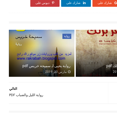
شارك على
شارك على
دبوس على
رواية
pdf
رواية يحيى لـ سميحة خريس pdf
مارس 30, 2019
التالي
رواية الليل والضباب PDF