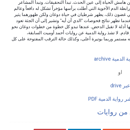
 هامش الحياة إلى عين الحدث. تبدأ التحقيقات. وتبدأ المشاعر
رابطة الدم الأخوية التي أطلت برأسها مؤخراً تشكل له دافعاً وعالم
 في غضون ذلك، يظهر شرطيان في حياة دوغان ولكن ظهورهما يثير
دما تظهر نتائج فحوصات "الدي أن أيه" وتشير إلى أن الجثة تعود
 أدلة لا تقبل الدحض. عندها تبدو كل خطوة من خطوات دوغان نحو
دم. لا تشذ رواية الدمية عن روايات أحمد أوميت السابقة،
ته مستمر وربما بوتيرة أعلى، وكذلك حالة الترقب المفتوحة على كل
لدمية archive
او
بر drive
رواية الدمية PDF
 من روايات