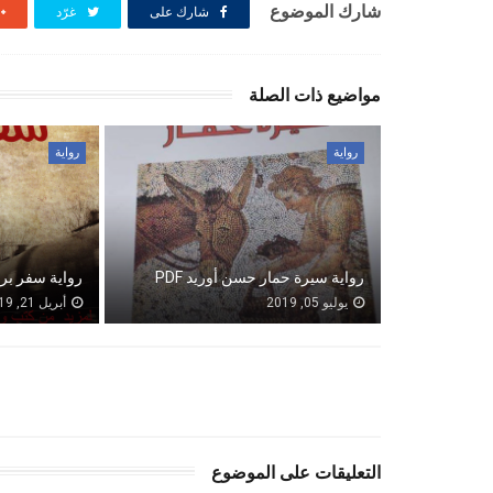
شارك الموضوع
شارك على
غرّد
مواضيع ذات الصلة
رواية
رواية
رواية سيرة حمار حسن أوريد PDF
رواية سفر برلك 
يوليو 05, 2019
أبريل 21, 2019
التعليقات على الموضوع