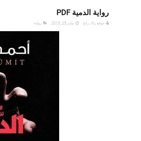
رواية الدمية PDF
موقع راك رابح
يناير 29, 2019
رواية