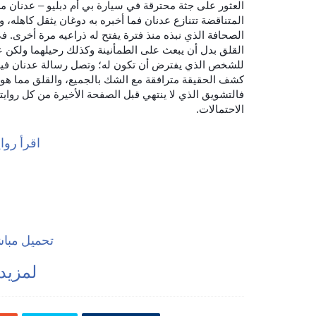
العثور على جثة محترقة في سيارة بي أم دبليو – عدنان من
المتناقضة تتنازع عدنان فما أخبره به دوغان يثقل كاهله، و
الصحافة الذي نبذه منذ فترة يفتح له ذراعيه مرة أخرى.
القلق بدل أن يبعث على الطمأنينة وكذلك رحيلهما ولكن عن
للشخص الذي يفترض أن تكون له؛ وتصل رسالة عدنان فيها
كشف الحقيقة مترافقة مع الشك بالجميع، والقلق مما هو قا
فالتشويق الذي لا ينتهي قبل الصفحة الأخيرة من كل رواي
الاحتمالات.
اقرأ رواية ا
ع
تحميل مباشر 
لمزيد