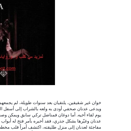
خوان غير شقيقين، يلتقيان بعد سنوات طويلة، لم يجمعهما 
ويدعى عدنان صحفي أودى به ولعه بالشراب إلى أسفل الد
يوم لقاء أخيه. أما دوغان فمناضل تركي سابق ويمكن وصفه
عدنان وغيّرها بشكل جذري، فقد أخبره بأمر فتح له أبواب ال
مفاجئة لعدنان إلى منزل طلي
قته، اكتشف أمراً قلب مخططا