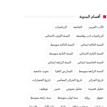
أقسام المدونة
الأدب العربي
الجامعة
الرياضيات
الرياضيات ادب وفلسفة
السنة الاولى الابتدائي
السنة الثالثة ابتدائي
السنة الثالثة متوسط
السنة الثانية الابتدائي
السنة الثانية متوسط
السنة الخامسة ابتدائي
السنة الرابعة ابتدائي
السنة الرابعة متوسط
المدارس العليا
بحوث جامعية
تاريخ الجزائر
تاريخ الجزائر المعاصر
تاريخ الحضارات
تحليل قصيدة
تحليل نصوص
تعبير
توظيف
حقوق
رواية
سنة اولى متوسط
سنة رابعة متوسط
سيارات
صحة ورشاقة
طبخ
علم الاثار
فلسفة