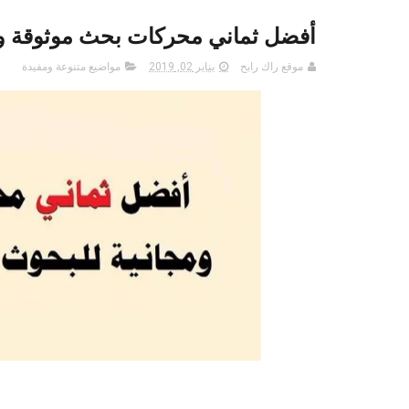
أفضل ثماني محركات بحث موثوقة ومجا
موقع راك رابح
يناير 02, 2019
مواضيع متنوعة ومفيدة