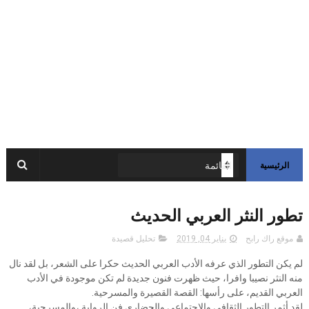
الرئيسية
تطور النثر العربي الحديث
موقع راك رابح
يناير 04, 2019
تحليل قصيدة
لم يكن التطور الذي عرفه الأدب العربي الحديث حكرا على الشعر، بل لقد نال
منه النثر نصيبا وافرا، حيث ظهرت فنون جديدة لم تكن موجودة في الأدب
العربي القديم، على رأسها: القصة القصيرة والمسرحية.
لقد أثمر التطور الثقافي والاجتماعي والحضاري فن الرواية ،والمسرحية،