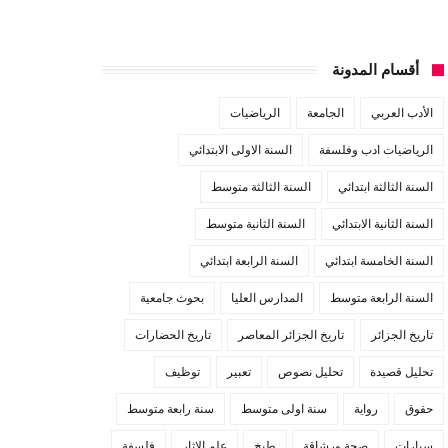
أقسام المدونة
الأدب العربي
الجامعة
الرياضيات
الرياضيات ادب وفلسفة
السنة الاولى الابتدائي
السنة الثالثة ابتدائي
السنة الثالثة متوسط
السنة الثانية الابتدائي
السنة الثانية متوسط
السنة الخامسة ابتدائي
السنة الرابعة ابتدائي
السنة الرابعة متوسط
المدارس العليا
بحوث جامعية
تاريخ الجزائر
تاريخ الجزائر المعاصر
تاريخ الحضارات
تحليل قصيدة
تحليل نصوص
تعبير
توظيف
حقوق
رواية
سنة اولى متوسط
سنة رابعة متوسط
سيارات
صحة ورشاقة
طبخ
علم الاثار
فلسفة