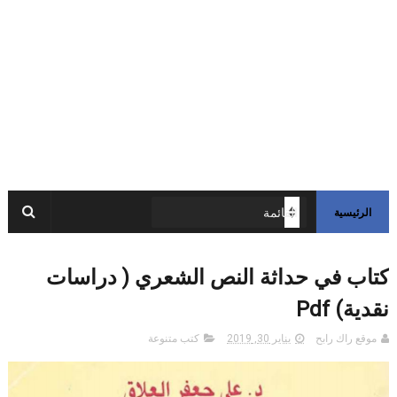
الرئيسية
كتاب في حداثة النص الشعري ( دراسات
نقدية) Pdf
موقع راك رابح
يناير 30, 2019
كتب متنوعة