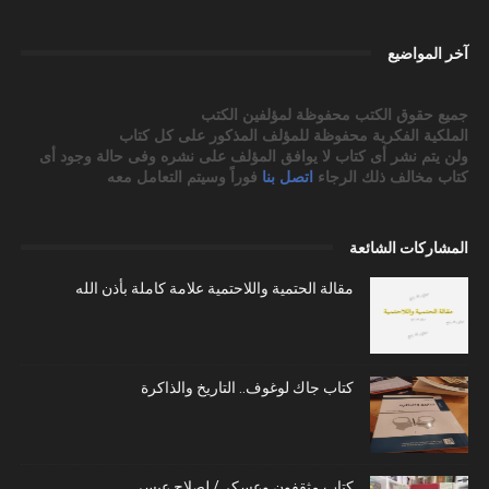
آخر المواضيع
جميع حقوق الكتب محفوظة لمؤلفين الكتب
الملكية الفكرية محفوظة للمؤلف المذكور على كل كتاب
ولن يتم نشر أى كتاب لا يوافق المؤلف على نشره وفى حالة وجود أى
كتاب مخالف ذلك الرجاء
اتصل بنا
فوراً وسيتم التعامل معه
المشاركات الشائعة
مقالة الحتمية واللاحتمية علامة كاملة بأذن الله
كتاب جاك لوغوف.. التاريخ والذاكرة
كتاب مثقفون وعسكر / لصلاح عيسى