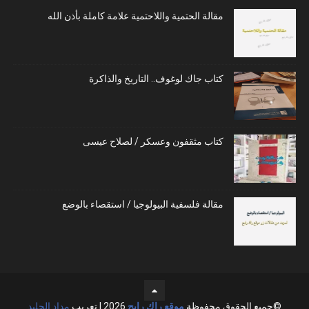
مقالة الحتمية واللاحتمية علامة كاملة بأذن الله
كتاب جاك لوغوف.. التاريخ والذاكرة
كتاب مثقفون وعسكر / لصلاح عيسى
مقالة فلسفية البيولوجيا / استقصاء بالوضع
©جميع الحقوق محفوظة
موقع راك رابح
2026 | تعريب
مداد الجليد