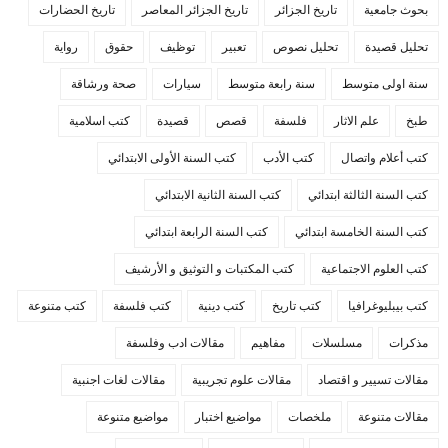
بحوث جامعية
تاريخ الجزائر
تاريخ الجزائر المعاصر
تاريخ الحضارات
تحليل قصيدة
تحليل نصوص
تعبير
توظيف
حقوق
رواية
سنة اولى متوسط
سنة رابعة متوسط
سيارات
صحة ورشاقة
طبخ
علم الاثار
فلسفة
قصص
قصيدة
كتب اسلامية
كتب أعلام واتصال
كتب الأدب
كتب السنة الأولى الابتدائي
كتب السنة الثالثة ابتدائي
كتب السنة الثانية الابتدائي
كتب السنة الخامسة ابتدائي
كتب السنة الرابعة ابتدائي
كتب العلوم الاجتماعية
كتب المكتبات و التوثيق و الأرشيف
كتب بيبليوغرافيا
كتب تاريخ
كتب دينية
كتب فلسفة
كتب متنوعة
مذكرات
مسلسلات
مفاهيم
مقالات ادب وفلسفة
مقالات تسيير و اقتصاد
مقالات علوم تجريبية
مقالات لغات اجنبية
مقالات متنوعة
ملخصات
مواضيع اختبار
مواضيع متنوعة