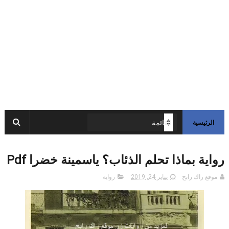
الرئيسية
رواية بماذا تحلم الذئاب؟ ياسمينة خضرا Pdf
موقع راك رابح
يناير 24, 2019
رواية