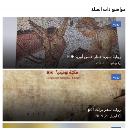
مواضيع ذات الصلة
رواية
رواية سيرة حمار حسن أوريد PDF
يوليو 05, 2019
رواية
رواية سفر برلك pdf
أبريل 21, 2019