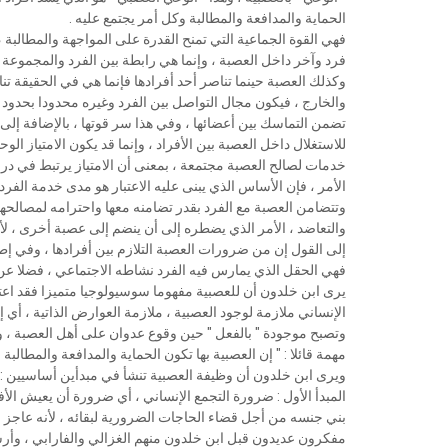
ﺍﻟﺤﻤﺎﻳﺔ ﻭﺍﻟﻤﺪﺍﻓﻌﺔ ﻭﺍﻟﻤﻄﺎﻟﺒﺔ ﻭﻛﻞ ﺃﻣﺮ ﻳﺠﺘﻤﻊ ﻋﻠﻴﻪ .
ﻓﻬﻲ ﺍﻟﻘﻮﺓ ﺍﻟﺠﻤﺎﻋﻴﺔ ﺍﻟﺘﻲ ﺗﻤﻨﺢ ﺍﻟﻘﺪﺭﺓ ﻋﻠﻰ ﺍﻟﻤﻮﺍﺟﻬﺔ ﻭﺍﻟﻤﻄﺎﻟﺒﺔ
ﻓﺮﺩ ﻭﺁﺧﺮ ﺩﺍﺧﻞ ﺍﻟﻌﺼﺒﺔ ، ﻭﺇﻧﻤﺎ ﻫﻲ ﺭﺍﺑﻄﺔ ﺑﻴﻦ ﺍﻟﻔﺮﺩ ﻭﺍﻟﻤﺠﻤﻮﻋﺔ 
ﻭﻛﺬﻟﻚ ﺍﻟﻌﺼﺒﺔ ﺣﻴﻨﻤﺎ ﺗﻨﺎﺻﺮ ﺃﺣﺪ ﺃﻓﺮﺍﺩﻫﺎ ﻓﺈﻧﻤﺎ ﻫﻲ ﻓﻲ ﺍﻟﺤﻘﻴﻘﺔ ﺗﻨ
ﻭﺍﻟﺨﺎﺭﺝ ، ﻓﻴﻜﻮﻥ ﻣﺠﺎﻝ ﺍﻟﺘﻮﺍﺻﻞ ﺑﻴﻦ ﺍﻟﻔﺮﺩ ﻭﻏﻴﺮﻩ ﻣﺤﺪﻭﺩﺍ ﺑﺤﺪﻭﺩ
ﺗﻀﻤﻦ ﺍﻟﺘﻤﺎﺳﻚ ﺑﻴﻦ ﺃﻋﻀﺎﺋﻬﺎ ، ﻭﻓﻲ ﻫﺬﺍ ﺳﺮ ﻗﻮﺗﻬﺎ ، ﺑﺎﻹﺿﺎﻓﺔ ﺇﻟﻰ 
ﻟﻼﺳﺘﻐﻼﻝ ﺩﺍﺧﻞ ﺍﻟﻌﺼﺒﺔ ﺑﻴﻦ ﺍﻷﻓﺮﺍﺩ ، ﻭﺇﻧﻤﺎ ﻗﺪ ﻳﻜﻮﻥ ﺍﻻﻣﺘﻴﺎﺯ ﺍﻟﻮﺣ
ﺧﺪﻣﺎﺕ ﻟﺼﺎﻟﺢ ﺍﻟﻌﺼﺒﺔ ﻣﺠﺘﻤﻌﺔ ، ﺑﻤﻌﻨﻰ ﺃﻥ ﺍﻻﻣﺘﻴﺎﺯ ﻳﺮﺗﺒﻂ ﻓﻲ ﺩﺭﺟ
ﺍﻷﻣﺮ ، ﻓﺈﻥ ﺍﻷﺳﺎﺱ ﺍﻟﺬﻱ ﻳﺒﻨﻰ ﻋﻠﻴﻪ ﺍﻻﻋﺘﺒﺎﺭ ﻫﻮ ﻣﺪﻯ ﺧﺪﻣﺔ ﺍﻟﻔﺮﺩ 
ﻭﺗﺘﻀﺎﻣﻦ ﺍﻟﻌﺼﺒﺔ ﻣﻊ ﺍﻟﻔﺮﺩ ﺑﻘﺪﺭ ﺗﻀﺎﻣﻨﻪ ﻣﻌﻬﺎ ﻭﺍﺣﺘﺮﺍﻣﻪ ﻟﻤﺼﺎﻟﺤﻬﺎ 
ﻭﺍﻟﺘﻌﺎﺿﺪ ، ﺍﻷﻣﺮ ﺍﻟﺬﻱ ﻳﻀﻄﺮﻩ ﺇﻟﻰ ﺃﻥ ﻳﻨﻀﻢ ﺇﻟﻰ ﻋﺼﺒﺔ ﺃﺧﺮﻯ ، ﻷﻧ
ﺇﻟﻰ ﺍﻟﻘﻮﻝ ﺇﻥ ﻣﻦ ﺿﺮﻭﺭﺍﺕ ﺍﻟﻌﺼﺒﺔ ﺍﻟﺘﻼﺯﻡ ﺑﻴﻦ ﺃﻓﺮﺍﺩﻫﺎ ، ﻭﻓﻲ ﺇﻃﺎﺭ
ﻓﻬﻲ ﺍﻟﺤﻘﻞ ﺍﻟﺬﻱ ﻳﻤﺎﺭﺱ ﻓﻴﻪ ﺍﻟﻔﺮﺩ ﻧﺸﺎﻃﻪ ﺍﻻﺟﺘﻤﺎﻋﻲ ، ﻓﻀﻼ ﻋﻦ ﻛﻮﻧ
ﻳﺮﻯ ﺍﺑﻦ ﺧﻠﺪﻭﻥ ﺃﻥ ﻟﻠﻌﺼﺒﻴﺔ ﻣﻔﻬﻮﻣﺎ ﺳﻮﺳﻴﻮﻟﻮﺟﻴﺎ ﻣﺘﻤﻴﺰﺍ ﻓﻘﺪ ﺍﻋﺘ
ﺍﻹﻧﺴﺎﻧﻲ ﻣﻼﺯﻣﺔ ﻟﻮﺟﻮﺩ ﺍﻟﻌﺼﺒﻴﺔ ، ﻣﻼﺯﻣﺔ ﺍﻟﻌﻮﺍﺭﺽ ﺍﻟﺬﺍﺗﻴﺔ ، ﺃﻱ ﺇﻥ
ﻭﺗﺼﺒﺢ ﻣﻮﺟﻮﺩﺓ " ﺑﺎﻟﻔﻌﻞ " ﺣﻴﻦ ﻭﻗﻮﻉ ﻋﺪﻭﺍﻥ ﻋﻠﻰ ﺃﻫﻞ ﺍﻟﻌﺼﺒﺔ ، ﻭ
ﻣﻬﻤﺔ ﻗﺎﺋﻼ : " ﺇﻥ ﺍﻟﻌﺼﺒﻴﺔ ﺑﻬﺎ ﺗﻜﻮﻥ ﺍﻟﺤﻤﺎﻳﺔ ﻭﺍﻟﻤﺪﺍﻓﻌﺔ ﻭﺍﻟﻤﻄﺎﻟﺒﺔ 
ﻭﻳﺮﻯ ﺍﺑﻦ ﺧﻠﺪﻭﻥ ﺃﻥ ﻭﻇﻴﻔﺔ ﺍﻟﻌﺼﺒﻴﺔ ﺗﻨﺸﺄ ﻓﻲ ﻣﺒﺪﺃﻳﻦ ﺃﺳﺎﺳﻴﻴﻦ :
ﺍﻟﻤﺒﺪﺃ ﺍﻷﻭﻝ : ﺿﺮﻭﺭﺓ ﺍﻟﺘﺠﻤﻊ ﺍﻹﻧﺴﺎﻧﻲ ، ﺃﻱ ﺿﺮﻭﺭﺓ ﺃﻥ ﻳﻌﻴﺶ ﺍﻷ
ﺑﻨﻲ ﺟﻨﺴﻪ ﻣﻦ ﺃﺟﻞ ﻗﻀﺎﺀ ﺍﻟﺤﺎﺟﺎﺕ ﺍﻟﻀﺮﻭﺭﻳﺔ ﻟﺒﻘﺎﺋﻪ ، ﻷﻧﻪ ﻋﺎﺟﺰ ﻭﺍ
ﻣﻔﻜﺮﻭﻥ ﻋﺪﻳﺪﻭﻥ ﻗﺒﻞ ﺍﺑﻦ ﺧﻠﺪﻭﻥ ﻣﻨﻬﻢ ﺍﻟﻐﺰﺍﻟﻲ ﻭﺍﻟﻔﺎﺭﺍﺑﻲ ، ﻭﺃﺭﺳ