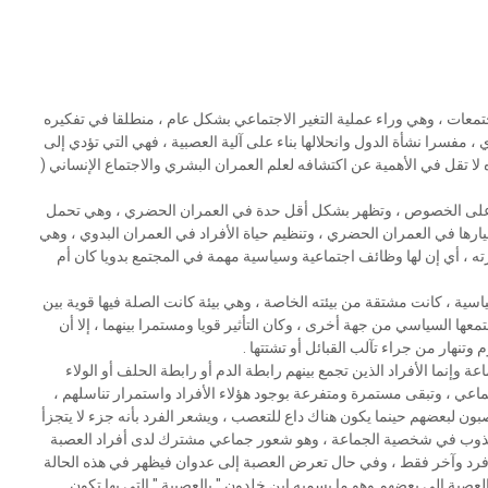
ﺘﻤﻌﺎﺕ ، ﻭﻫﻲ ﻭﺭﺍﺀ ﻋﻤﻠﻴﺔ ﺍﻟﺘﻐﻴﺮ ﺍﻻﺟﺘﻤﺎﻋﻲ ﺑﺸﻜﻞ ﻋﺎﻡ ، ﻣﻨﻄﻠﻘﺎ ﻓﻲ ﺗﻔﻜﻴﺮﻩ
، ﻣﻔﺴﺮﺍ ﻧﺸﺄﺓ ﺍﻟﺪﻭﻝ ﻭﺍﻧﺤﻼﻟﻬﺎ ﺑﻨﺎﺀ ﻋﻠﻰ ﺁﻟﻴﺔ ﺍﻟﻌﺼﺒﻴﺔ ، ﻓﻬﻲ ﺍﻟﺘﻲ ﺗﺆﺩﻱ ﺇﻟﻰ
ﺬﻩ ﻻ ﺗﻘﻞ ﻓﻲ ﺍﻷﻫﻤﻴﺔ ﻋﻦ ﺍﻛﺘﺸﺎﻓﻪ ﻟﻌﻠﻢ ﺍﻟﻌﻤﺮﺍﻥ ﺍﻟﺒﺸﺮﻱ ﻭﺍﻻﺟﺘﻤﺎﻉ ﺍﻹﻧﺴﺎﻧﻲ (
ﻭﻱ ﻋﻠﻰ ﺍﻟﺨﺼﻮﺹ ، ﻭﺗﻈﻬﺮ ﺑﺸﻜﻞ ﺃﻗﻞ ﺣﺪﺓ ﻓﻲ ﺍﻟﻌﻤﺮﺍﻥ ﺍﻟﺤﻀﺮﻱ ، ﻭﻫﻲ ﺗﺤﻤﻞ
ﻧﻬﻴﺎﺭﻫﺎ ﻓﻲ ﺍﻟﻌﻤﺮﺍﻥ ﺍﻟﺤﻀﺮﻱ ، ﻭﺗﻨﻈﻴﻢ ﺣﻴﺎﺓ ﺍﻷﻓﺮﺍﺩ ﻓﻲ ﺍﻟﻌﻤﺮﺍﻥ ﺍﻟﺒﺪﻭﻱ ، ﻭﻫﻲ
ﻪ ، ﺃﻱ ﺇﻥ ﻟﻬﺎ ﻭﻇﺎﺋﻒ ﺍﺟﺘﻤﺎﻋﻴﺔ ﻭﺳﻴﺎﺳﻴﺔ ﻣﻬﻤﺔ ﻓﻲ ﺍﻟﻤﺠﺘﻤﻊ ﺑﺪﻭﻳﺎ ﻛﺎﻥ ﺃﻡ
ﻴﺔ ، ﻛﺎﻧﺖ ﻣﺸﺘﻘﺔ ﻣﻦ ﺑﻴﺌﺘﻪ ﺍﻟﺨﺎﺻﺔ ، ﻭﻫﻲ ﺑﻴﺌﺔ ﻛﺎﻧﺖ ﺍﻟﺼﻠﺔ ﻓﻴﻬﺎ ﻗﻮﻳﺔ ﺑﻴﻦ
ﺘﻤﻌﻬﺎ ﺍﻟﺴﻴﺎﺳﻲ ﻣﻦ ﺟﻬﺔ ﺃﺧﺮﻯ ، ﻭﻛﺎﻥ ﺍﻟﺘﺄﺛﻴﺮ ﻗﻮﻳﺎ ﻭﻣﺴﺘﻤﺮﺍ ﺑﻴﻨﻬﻤﺎ ، ﺇﻻ ﺃﻥ
 ﻭﺗﻨﻬﺎﺭ ﻣﻦ ﺟﺮﺍﺀ ﺗﺂﻟﺐ ﺍﻟﻘﺒﺎﺋﻞ ﺃﻭ ﺗﺸﺘﺘﻬﺎ .
ﺔ ﻭﺇﻧﻤﺎ ﺍﻷﻓﺮﺍﺩ ﺍﻟﺬﻳﻦ ﺗﺠﻤﻊ ﺑﻴﻨﻬﻢ ﺭﺍﺑﻄﺔ ﺍﻟﺪﻡ ﺃﻭ ﺭﺍﺑﻄﺔ ﺍﻟﺤﻠﻒ ﺃﻭ ﺍﻟﻮﻻﺀ
ﻤﺎﻋﻲ ، ﻭﺗﺒﻘﻰ ﻣﺴﺘﻤﺮﺓ ﻭﻣﺘﻔﺮﻋﺔ ﺑﻮﺟﻮﺩ ﻫﺆﻻﺀ ﺍﻷﻓﺮﺍﺩ ﻭﺍﺳﺘﻤﺮﺍﺭ ﺗﻨﺎﺳﻠﻬﻢ ،
ﺒﻮﻥ ﻟﺒﻌﻀﻬﻢ ﺣﻴﻨﻤﺎ ﻳﻜﻮﻥ ﻫﻨﺎﻙ ﺩﺍﻉ ﻟﻠﺘﻌﺼﺐ ، ﻭﻳﺸﻌﺮ ﺍﻟﻔﺮﺩ ﺑﺄﻧﻪ ﺟﺰﺀ ﻻ ﻳﺘﺠﺰﺃ
 ﺗﺬﻭﺏ ﻓﻲ ﺷﺨﺼﻴﺔ ﺍﻟﺠﻤﺎﻋﺔ ، ﻭﻫﻮ ﺷﻌﻮﺭ ﺟﻤﺎﻋﻲ ﻣﺸﺘﺮﻙ ﻟﺪﻯ ﺃﻓﺮﺍﺩ ﺍﻟﻌﺼﺒﺔ
ﻓﺮﺩ ﻭﺁﺧﺮ ﻓﻘﻂ ، ﻭﻓﻲ ﺣﺎﻝ ﺗﻌﺮﺽ ﺍﻟﻌﺼﺒﺔ ﺇﻟﻰ ﻋﺪﻭﺍﻥ ﻓﻴﻈﻬﺮ ﻓﻲ ﻫﺬﻩ ﺍﻟﺤﺎﻟﺔ
ﺍﻟﻌﺼﺒﺔ ﺇﻟﻰ ﺑﻌﻀﻬﻢ ﻭﻫﻮ ﻣﺎ ﻳﺴﻤﻴﻪ ﺍﺑﻦ ﺧﻠﺪﻭﻥ " ﺑﺎﻟﻌﺼﺒﻴﺔ " ﺍﻟﺘﻲ ﺑﻬﺎ ﺗﻜﻮﻥ