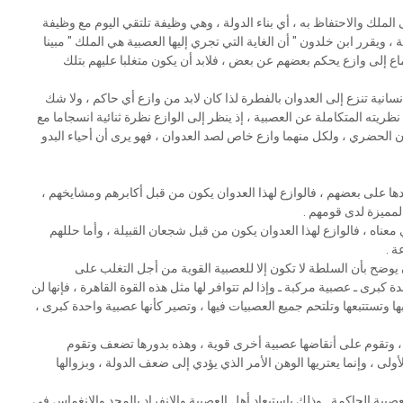
ﻟﻤﻠﻚ ﻭﺍﻻﺣﺘﻔﺎﻅ ﺑﻪ ، ﺃﻱ ﺑﻨﺎﺀ ﺍﻟﺪﻭﻟﺔ ، ﻭﻫﻲ ﻭﻇﻴﻔﺔ ﺗﻠﺘﻘﻲ ﺍﻟﻴﻮﻡ ﻣﻊ ﻭﻇﻴﻔﺔ
ﻭﻳﻘﺮﺭ ﺍﺑﻦ ﺧﻠﺪﻭﻥ " ﺃﻥ ﺍﻟﻐﺎﻳﺔ ﺍﻟﺘﻲ ﺗﺠﺮﻱ ﺇﻟﻴﻬﺎ ﺍﻟﻌﺼﺒﻴﺔ ﻫﻲ ﺍﻟﻤﻠﻚ " ﻣﺒﻴﻨﺎ
ﺎﻉ ﺇﻟﻰ ﻭﺍﺯﻉ ﻳﺤﻜﻢ ﺑﻌﻀﻬﻢ ﻋﻦ ﺑﻌﺾ ، ﻓﻼﺑﺪ ﺃﻥ ﻳﻜﻮﻥ ﻣﺘﻐﻠﺒﺎ ﻋﻠﻴﻬﻢ ﺑﺘﻠﻚ
ﺴﺎﻧﻴﺔ ﺗﻨﺰﻉ ﺇﻟﻰ ﺍﻟﻌﺪﻭﺍﻥ ﺑﺎﻟﻔﻄﺮﺓ ﻟﺬﺍ ﻛﺎﻥ ﻻﺑﺪ ﻣﻦ ﻭﺍﺯﻉ ﺃﻱ ﺣﺎﻛﻢ ، ﻭﻻ ﺷﻚ
ﻧﻈﺮﻳﺘﻪ ﺍﻟﻤﺘﻜﺎﻣﻠﺔ ﻋﻦ ﺍﻟﻌﺼﺒﻴﺔ ، ﺇﺫ ﻳﻨﻈﺮ ﺇﻟﻰ ﺍﻟﻮﺍﺯﻉ ﻧﻈﺮﺓ ﺛﻨﺎﺋﻴﺔ ﺍﻧﺴﺠﺎﻣﺎ ﻣﻊ
ﻥ ﺍﻟﺤﻀﺮﻱ ، ﻭﻟﻜﻞ ﻣﻨﻬﻤﺎ ﻭﺍﺯﻉ ﺧﺎﺹ ﻟﺼﺪ ﺍﻟﻌﺪﻭﺍﻥ ، ﻓﻬﻮ ﻳﺮﻯ ﺃﻥ ﺃﺣﻴﺎﺀ ﺍﻟﺒﺪﻭ
ﺍﺩﻫﺎ ﻋﻠﻰ ﺑﻌﻀﻬﻢ ، ﻓﺎﻟﻮﺍﺯﻉ ﻟﻬﺬﺍ ﺍﻟﻌﺪﻭﺍﻥ ﻳﻜﻮﻥ ﻣﻦ ﻗﺒﻞ ﺃﻛﺎﺑﺮﻫﻢ ﻭﻣﺸﺎﻳﺨﻬﻢ ،
ﺍﻟﻤﻤﻴﺰﺓ ﻟﺪﻯ ﻗﻮﻣﻬﻢ .
 ﻣﻌﻨﺎﻩ ، ﻓﺎﻟﻮﺍﺯﻉ ﻟﻬﺬﺍ ﺍﻟﻌﺪﻭﺍﻥ ﻳﻜﻮﻥ ﻣﻦ ﻗﺒﻞ ﺷﺠﻌﺎﻥ ﺍﻟﻘﺒﻴﻠﺔ ، ﻭﺃﻣﺎ ﺣﻠﻠﻬﻢ
ﺔ .
ﻭﻥ ﻳﻮﺿﺢ ﺑﺄﻥ ﺍﻟﺴﻠﻄﺔ ﻻ ﺗﻜﻮﻥ ﺇﻻ ﻟﻠﻌﺼﺒﻴﺔ ﺍﻟﻘﻮﻳﺔ ﻣﻦ ﺃﺟﻞ ﺍﻟﺘﻐﻠﺐ ﻋﻠﻰ
ﺮﻯ ـ ﻋﺼﺒﻴﺔ ﻣﺮﻛﺒﺔ ـ ﻭﺇﺫﺍ ﻟﻢ ﺗﺘﻮﺍﻓﺮ ﻟﻬﺎ ﻣﺜﻞ ﻫﺬﻩ ﺍﻟﻘﻮﺓ ﺍﻟﻘﺎﻫﺮﺓ ، ﻓﺈﻧﻬﺎ ﻟﻦ
ﻭﺗﺴﺘﺘﺒﻌﻬﺎ ﻭﺗﻠﺘﺤﻢ ﺟﻤﻴﻊ ﺍﻟﻌﺼﺒﻴﺎﺕ ﻓﻴﻬﺎ ، ﻭﺗﺼﻴﺮ ﻛﺄﻧﻬﺎ ﻋﺼﺒﻴﺔ ﻭﺍﺣﺪﺓ ﻛﺒﺮﻯ ،
ﻲ ، ﻭﺗﻘﻮﻡ ﻋﻠﻰ ﺃﻧﻘﺎﺿﻬﺎ ﻋﺼﺒﻴﺔ ﺃﺧﺮﻯ ﻗﻮﻳﺔ ، ﻭﻫﺬﻩ ﺑﺪﻭﺭﻫﺎ ﺗﻀﻌﻒ ﻭﺗﻘﻮﻡ
ﻭﻟﻰ ، ﻭﺇﻧﻤﺎ ﻳﻌﺘﺮﻳﻬﺎ ﺍﻟﻮﻫﻦ ﺍﻷﻣﺮ ﺍﻟﺬﻱ ﻳﺆﺩﻱ ﺇﻟﻰ ﺿﻌﻒ ﺍﻟﺪﻭﻟﺔ ، ﻭﺑﺰﻭﺍﻟﻬﺎ
ﺼﺒﻴﺔ ﺍﻟﺤﺎﻛﻤﺔ ـ ﻭﺫﻟﻚ ﺑﺎﺳﺘﺒﻌﺎﺩ ﺃﻫﻞ ﺍﻟﻌﺼﺒﻴﺔ ﻭﺍﻻﻧﻔﺮﺍﺩ ﺑﺎﻟﻤﺠﺪ ﻭﺍﻻﻧﻐﻤﺎﺱ ﻓﻲ