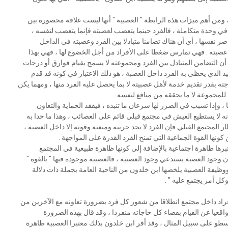
 ، ﻭﻣﻦ ﺃﻫﻢ ﻣﻴﺰﺍﺕ ﻫﺬﻩ ﺍﻟﺮﺍﺑﻄﺔ " ﺍﻟﻌﺼﺒﻴﺔ " ﺃﻧﻬﺎ ﻟﻴﺴﺖ ﻋﻼﻗﺔ ﻣﺤﺼﻮﺭﺓ ﺑﻴﻦ
ﻓﻲ ﻭﺣﺪﺓ ﻣﺘﻜﺎﻣﻠﺔ ، ﻓﺎﻟﻔﺮﺩ ﺣﻴﻨﻤﺎ ﻳﺘﻌﺼﺐ ﻟﻌﺼﺒﺘﻪ ﻓﺈﻧﻤﺎ ﻳﺘﻌﺼﺐ ﻟﻨﻔﺴﻪ ،
ﺎﺻﺮ ﻧﻔﺴﻬﺎ ، ﺃﻱ ﺃﻥ ﻫﻨﺎﻙ ﺗﻀﺎﻣﻨﺎ ﻣﺘﺒﺎﺩﻻ ﺑﻴﻦ ﺍﻟﻔﺮﺩ ﻭﻋﺼﺒﺘﻪ ﻓﻲ ﺍﻟﺪﺍﺧﻞ
 ﻋﺼﺒﺘﻪ . ﻓﻬﻲ ﺗﻤﺎﺭﺱ ﺿﻐﻄﺎ ﻋﻠﻰ ﺍﻷﻓﺮﺍﺩ ﻣﻦ ﺃﺟﻞ ﺍﻟﺨﻀﻮﻉ ﻟﻬﺎ ، ﻓﻬﻲ ﺑﻬﺬﺍ
ﺃﻥ ﺍﻟﺘﻀﺎﻣﻦ ﺍﻟﻤﺘﺒﺎﺩﻝ ﺑﻴﻦ ﺍﻟﻔﺮﺩ ﻭﻣﺠﻤﻮﻋﺘﻪ ﻻ ﻳﺴﻤﺢ ﺑﻘﻴﺎﻡ ﻓﻮﺍﺭﻕ ﺃﻭ ﺩﺭﺟﺎﺕ
ﻴﺪ ﺍﻟﺬﻱ ﻳﺤﻈﻰ ﺑﻪ ﺍﻟﻔﺮﺩ ﺩﺍﺧﻞ ﺍﻟﻌﺼﺒﺔ ، ﻫﻮ ﺫﻟﻚ ﺍﻻﻋﺘﺒﺎﺭ ﻓﻲ ﻛﻮﻧﻪ ﻗﺪ ﻗﺪﻡ
ﺘﻪ ﺑﻘﺪﺭ ﺗﻘﺪﻳﻢ ﺧﺪﻣﺔ ﻷﻫﻞ ﻋﺼﺒﻴﺘﻪ ﻻ ﺑﻤﺎ ﻳﺤﺼﻞ ﻋﻠﻴﻪ ﺍﻟﻔﺮﺩ ﻣﻨﻬﺎ ، ﻭﻣﻬﻤﺎ ﻳﻜﻦ
ﻟﻠﻤﺠﻤﻮﻋﺔ ﻻ ﻣﺎ ﻳﺤﻘﻘﻪ ﻣﻦ ﻣﻨﺎﻓﻊ ﻟﻨﻔﺴﻪ .
، ﻭﺇﺫﺍ ﺗﺴﺒﺐ ﻓﻲ ﺍﻟﻀﺮﺭ ﻟﻬﺎ ﺳﺮﻋﺎﻥ ﻣﺎ ﺗﻨﺒﺬﻩ ، ﻓﻴﻔﻘﺪ ﺍﻟﺤﻤﺎﻳﺔ ﻭﺍﻟﺘﻌﺎﻭﻥ
ﻪ ﻻ ﻳﺴﺘﻄﻴﻊ ﺍﻟﻌﻴﺶ ﻓﻲ ﻣﺠﺘﻤﻊ ﻗﺒﻠﻲ ﻗﺎﺋﻢ ﻋﻠﻰ ﺍﻟﻌﺼﺎﺋﺐ ، ﻭﻫﺬﺍ ﻣﺎ ﺣﺪﺍ ﺑﻪ
 ﺍﻟﻤﺠﺘﻤﻊ ﺍﻟﻘﺒﻠﻲ ﻓﺈﻥ ﺍﻟﻔﺮﺩ ﻻ ﻳﺠﺪ ﺣﺮﻳﺘﻪ ﻭﻣﻨﻌﺘﻪ ﻭﻗﻮﺗﻪ ﺇﻻ ﺩﺍﺧﻞ ﺍﻟﻌﺼﺒﺔ ،
ﻬﺎ ﺍﻟﻘﻮﺓ ﺍﻟﺠﻤﺎﻋﻴﺔ ﺍﻟﺘﻲ ﺗﻤﻨﺢ ﺍﻟﻔﺮﺩ ﺍﻟﻘﺪﺭﺓ ﻋﻠﻰ ﺍﻟﻤﻮﺍﺟﻬﺔ .
ﺒﺮﻫﺎ ﻇﺎﻫﺮﺓ ﺍﺟﺘﻤﺎﻋﻴﺔ ﺑﺎﻹﺿﺎﻓﺔ ﺇﻟﻰ ﻛﻮﻧﻬﺎ ﻇﺎﻫﺮﺓ ﻃﺒﻴﻌﻴﺔ ﻓﻲ ﺍﻟﻤﺠﺘﻤﻊ
 ﻭﺟﻮﺩ ﺍﻟﻌﺼﺒﺔ ﻳﺴﺘﺪﻋﻲ ﻭﺟﻮﺩ ﺍﻟﻌﺼﺒﻴﺔ ، ﻓﺎﻟﻌﺼﺒﻴﺔ ﻣﻮﺟﻮﺩﺓ ﻓﻴﻬﺎ " ﺑﺎﻟﻘﻮﺓ "
ﻭﻇﻴﻔﺔ ﺍﻟﻌﺼﺒﻴﺔ ﻳﻠﺨﺼﻬﺎ ﺍﺑﻦ ﺧﻠﺪﻭﻥ ﻣﻦ ﺍﻟﻨﺎﺣﻴﺔ ﺍﻟﻌﺎﻣﺔ ﺑﺠﻤﻠﺔ ﺫﺍﺕ ﺩﻻﻟﺔ
ﻭﻛﻞ ﺃﻣﺮ ﻳﺠﺘﻤﻊ ﻋﻠﻴﻪ " .
ﻓﺮﺍﺩ ﺩﺍﺧﻞ ﻣﺠﺘﻤﻊ ﺍﻧﻄﻼﻗﺎ ﻣﻦ ﺷﻌﻮﺭ ﻛﻞ ﻓﺮﺩ ﺑﻀﺮﻭﺭﺓ ﺗﻌﺎﻭﻧﻪ ﻣﻊ ﺍﻵﺧﺮﻳﻦ ﻣﻦ
ﻗﻌﻴﺎ ﻋﻦ ﺍﻟﻘﻴﺎﻡ ﺑﻘﻀﺎﺀ ﻛﻞ ﺣﺎﺟﺎﺗﻪ ﻣﻨﻔﺮﺩﺍ ، ﻭﻗﺪ ﻗﺎﻝ ﺑﻬﺬﻩ ﺍﻟﻀﺮﻭﺭﺓ
ﻄﻮ ﻋﻠﻰ ﺳﺒﻴﻞ ﺍﻟﻤﺜﺎﻝ ، ﻭﻗﺪ ﺃﻗﺮ ﺍﺑﻦ ﺧﻠﺪﻭﻥ ﺑﺬﻟﻚ ﻣﻌﺘﺒﺮﺍ ﺍﻟﻌﺼﺒﻴﺔ ﻇﺎﻫﺮﺓ