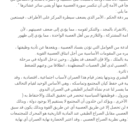
ﻠﺠﺄ ﻓﻲ ﺍﻷﻣﺔ ﺇﻟﻰ ﺃﻥ ﺗﻨﻜﺴﺮ ﺳﻮﺭﺓ ﺍﻟﻌﺼﺒﻴﺔ ﻣﻨﻬﺎ ﺃﻭ ﻳﻔﻨﻰ ﺳﺎﺋﺮ ﻋﺸﺎﺋﺮﻫﺎ " .
 ﻳﻠﻲ :
ﺘﺴﻴﻴﺮ ﺩﻓﺔ ﺍﻟﺤﻜﻢ ، ﺍﻷﻣﺮ ﺍﻟﺬﻱ ﻳﻀﻌﻒ ﺳﻴﻄﺮﺓ ﺍﻟﻤﺮﻛﺰ ﻋﻠﻰ ﺍﻷﻃﺮﺍﻑ ، ﻓﻴﺴﺘﻌﻴﻦ
 ﺑﺎﻻﻧﻔﺮﺍﺩ ﺑﺎﻟﻤﺠﺪ ، ﻭﺍﻟﺘﻨﻜﺮ ﻟﻘﻮﻣﻪ ، ﻣﻤﺎ ﻳﺆﺩﻱ ﺇﻟﻰ ﺿﻌﻒ ﻋﺼﺒﻴﺘﻬﻢ ، ﻷﻥ
ﻣﺔ ﺍﻟﻤﺸﺘﺮﻛﺔ ، ﻭﺍﻟﺘﻼﺯﻡ ﺑﻴﻦ ﺃﻫﻞ ﺍﻟﻌﺼﺒﺔ ﺍﻟﻮﺍﺣﺪﺓ ، ﻣﻤﺎ ﻳﺆﺩﻱ ﺇﻟﻰ ﻇﻬﻮﺭ
ﻟﺪﻋﺔ ﻣﻦ ﺍﻟﻌﻮﺍﻣﻞ ﺍﻟﺘﻲ ﺗﺆﺫﻥ ﺑﻔﺴﺎﺩ ﺍﻟﻌﺼﺒﻴﺔ ، ﻭﻳﻘﻌﺪﻫﺎ ﻋﻦ ﺗﺄﺩﻳﺔ ﻭﻇﻴﻔﺘﻬﺎ ،
ﺒﺮﻩ ﻣﻦ ﺍﻟﻤﻘﻮﻣﺎﺕ ﺍﻷﺳﺎﺳﻴﺔ ﻣﻦ ﺃﺟﻞ ﺍﻧﺒﺜﺎﻕ ﺍﻟﻌﺼﺒﻴﺔ ﺍﻟﻘﻮﻳﺔ .
ﻟﺒﺔ ﺑﺎﻟﻤﻠﻚ ، ﻭﺇﻻ ﻓﺈﻥ ﺍﻟﻀﻌﻒ ﻗﺪ ﻳﻄﻮﻝ ، ﻭﺣﻴﻦ ﺗﺪﺧﻞ ﺍﻟﺪﻭﻟﺔ ﻓﻲ ﻣﺮﺣﻠﺔ
ﻲ ﺍﻟﻌﺼﺒﻲ ﻟﺪﻯ ﺃﻫﻞ ﺍﻟﻌﺼﺒﺎﺕ ﺍﻟﻤﻀﻄﻬﺪﺓ ، ﺍﻧﻄﻼﻗﺎ ﻣﻦ ﻭﻋﻴﻬﻢ ﻟﻠﻀﻐﻂ
ﺎﺋﺮﺓ .
ﻟﺒﺸﺮﻱ ﻭﺑﺪﻭﻧﻬﺎ ﻳﺘﻌﺬﺭ ﻗﻴﺎﻡ ﻫﺬﺍ ﺍﻟﻌﻤﺮﺍﻥ ﻷﺳﺒﺎﺏ ﺍﺟﺘﻤﺎﻋﻴﺔ ـ ﺍﻗﺘﺼﺎﺩﻳﺔ ، ﻭﻗﺪ
ﺎﻋﻴﺔ ﻓﻲ ﺣﻔﻆ ﻛﻴﺎﻥ ﺍﻟﻤﺠﺘﻤﻊ ﻭﺗﻤﺎﺳﻜﻪ ، ﻭﻫﻲ ﺍﻷﺳﺎﺱ ﺍﻟﻮﺣﻴﺪ ﻟﻘﻴﺎﻡ ﺍﻟﺘﺤﺎﻟﻒ
ﺎ ﻳﻔﺴﺮ ﻟﻨﺎ ﻋﺪﻡ ﻧﺸﺄﺓ ﺍﻟﺘﻤﺎﻳﺰ ﺍﻟﻄﺒﻘﻲ ﻓﻲ ﺍﻟﻌﻤﺮﺍﻥ ﺍﻟﺒﺪﻭﻱ .
ﻠﻚ ﻭﻳﺰﻭﻝ ، ﻓﻮﻇﻴﻔﺘﻬﺎ ﺍﻟﺴﻴﺎﺳﻴﺔ ﺗﻨﺤﺼﺮ ﻓﻲ ﺗﺤﻘﻴﻖ ﺍﻟﻤﻠﻚ ﻭﺍﻻﺣﺘﻔﺎﻅ ﺑﻪ (
 ﺍﻷﺧﺮﻯ ، ﻭﻳﺆﻛﺪ ﺍﺑﻦ ﺧﻠﺪﻭﻥ ﺃﻥ ﺍﻟﻤﺠﺘﻤﻊ ﻻ ﻳﺴﺘﻘﻴﻢ ﺇﻻ ﺑﻮﺟﻮﺩ ﺩﻭﻟﺔ ، ﻭﺑﺬﻟﻚ
ﻭﻟﺔ ﻟﻦ ﺗﺤﺼﻞ ﺇﻻ ﻋﻦ ﻃﺮﻳﻖ ﺍﻟﻌﺼﺒﻴﺔ ﺃﻱ ﻋﻦ ﻃﺮﻳﻖ ﺍﻟﻘﻮﺓ ﻭﺑﺬﻟﻚ ﻳﻜﻮﻥ ﻗﺪ ﺳﺒﻖ
ﻟﻌﺼﺒﻲ ﻣﻘﺎﺑﻞ ﺍﻟﺼﺮﺍﻉ ﺍﻟﻄﺒﻘﻲ ﻋﻨﺪ ﺍﻟﻤﺎﺩﻳﺔ ﺍﻟﺘﺎﺭﻳﺨﻴﺔ ﻫﻮ ﺍﻟﻤﺤﺮﻙ ﻟﻠﻤﺠﺘﻤﻌﺎﺕ
ﻫﻲ ﻧﻈﺮﻳﺔ ﺍﻟﺼﺮﺍﻉ ﺍﻟﻌﺼﺒﻲ ، ﻭﻗﺪ ﺍﻋﺘﺒﺮ ﺍﻟﺤﻀﺎﺭﺓ ﻧﻬﺎﻳﺔ ﺍﻟﻌﻤﺮﺍﻥ ﺃﻱ ﻧﻬﺎﻳﺔ