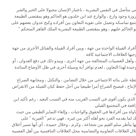
ﺒﻴﻌﻲ ﻣﺘﺄﺻﻞ ﻓﻲ ﺍﻟﻨﻔﺲ ﺍﻟﺒﺸﺮﻳﺔ ، ﺑﺎﻋﺘﺒﺎﺭ ﺍﻹﻧﺴﺎﻥ ﻣﺠﺒﻮﻻ ﻋﻠﻰ ﺍﻟﺨﻴﺮ ﻭﺍﻟﺸﺮ
ﺮﻭﺭﺓ ﻭﺟﻮﺩ ﻭﺍﺯﻉ ، ﻭﺍﻟﻮﺍﺯﻉ ﻋﻨﺪ ﺍﺑﻦ ﺧﻠﺪﻭﻥ ﻫﻮ ﺍﻟﺤﺎﻛﻢ ﻭﻫﻮ ﺑﻤﻘﺘﻀﻰ ﺍﻟﻄﺒﻴﻌﺔ
ﺘﻤﻊ ﺗﻤﺎﺳﻜﻪ ﻭﺗﻌﻤﻞ ﻋﻠﻰ ﺗﻘﻮﻳﺔ ﺍﻟﺘﻌﺎﻭﻥ ﺑﻴﻦ ﺃﻓﺮﺍﺩﻩ ﻭﻛﺒﺢ ﻋﺪﻭﺍﻥ ﺑﻌﻀﻬﻢ ﻋﻠﻰ
ﺍﻟﺤﺎﻛﻢ ﻋﻠﻴﻬﻢ ، ﻭﻫﻮ ﺑﻤﻘﺘﻀﻰ ﺍﻟﻄﺒﻴﻌﺔ ﺍﻟﺒﺸﺮﻳﺔ ﺍﻟﻤﻠﻚ ﺍﻟﻘﺎﻫﺮ ﺍﻟﻤﺘﺤﻜﻢ ".
ﺃﻓﺮﺍﺩ ﺍﻟﻘﺒﻴﻠﺔ ﺍﻟﻮﺍﺣﺪﺓ ﻣﻦ ﺟﻬﺔ ، ﻭﺑﻴﻦ ﺃﻓﺮﺍﺩ ﺍﻟﻘﺒﻴﻠﺔ ﻭﺍﻟﻘﺒﺎﺋﻞ ﺍﻷﺧﺮﻯ ﻣﻦ ﺟﻬﺔ
ﺟﺒﻬﺎ ﺍﻟﻌﻼﻗﺎﺕ ﺍﻻﺟﺘﻤﺎﻋﻴﺔ ﻛﺎﻓﺔ .
، ﻭﺃﻫﻞ ﺍﻟﻌﺼﺒﻴﺎﺕ ﺍﻟﻤﺘﺤﺎﻟﻔﺔ ﻣﻦ ﺟﻬﺔ ﺃﺧﺮﻯ ، ﻭﻳﺒﺪﻭ ﺫﻟﻚ ﻓﻲ ﺩﻓﻊ ﺍﻟﻌﺪﻭﺍﻥ ، ﺃﻭ
ﻮﺣﻴﺪﺓ ﻟﻬﺬﺍ ﺍﻟﺘﻌﺎﻭﻥ ، ﻟﻌﺪﻡ ﺗﻮﺍﻓﺮ ﺃﻳﺔ ﻭﺳﻴﻠﺔ ﺃﺧﺮﻯ ﻓﻲ ﻇﻞ ﺍﻷﻭﺿﺎﻉ ﺍﻟﺴﺎﺋﺪﺓ
ﺤﺎﻓﻈﺔ ﻋﻠﻰ ﺑﻨﺎﺋﻪ ﺍﻻﺟﺘﻤﺎﻋﻲ ﻣﻦ ﺧﻼﻝ ﺍﻟﺘﻀﺎﻣﻦ ، ﻭﺍﻟﺘﻜﺘﻞ ، ﻭﻣﺠﺎﺑﻬﺔ ﺍﻟﺼﺮﺍﻉ
ﻹﻧﺘﺎﺝ ، ﻓﻴﺼﺒﺢ ﺍﻟﺼﺮﺍﻉ ﺃﻣﺮﺍ ﻃﺒﻴﻌﻴﺎ ﻣﻦ ﺃﺟﻞ ﺣﻔﻆ ﻛﻴﺎﻥ ﺍﻟﻘﺒﻴﻠﺔ ﻣﻦ ﺍﻻﻧﻘﺮﺍﺽ
 .
ﺬﻱ ﻳﻜﻮﻥ ﺃﻗﻮﻯ ﻓﻲ ﺍﻟﻨﺴﺐ ﺍﻟﻘﺮﻳﺐ ﻣﻨﻪ ﻓﻲ ﺍﻟﻨﺴﺐ ﺍﻟﺒﻌﻴﺪ ، ﺭﻏﻢ ﺗﺄﻛﻴﺪ ﺍﺑﻦ
ﻗﻌﺔ ﻓﻲ ﺍﻟﻤﺠﺘﻤﻊ ﺍﻟﻘﺒﻠﻲ .
ﺎﻭﺍﺓ ﺑﻴﻦ ﺃﻓﺮﺍﺩﻫﺎ ﻓﻲ ﺍﻟﺤﻘﻮﻕ ﻭﺍﻟﻮﺍﺟﺒﺎﺕ ، ﻭﺇﻟﻐﺎﺀ ﺍﻟﺘﻤﺎﻳﺰ ﺍﻟﻄﺒﻘﻲ ﻣﻦ ﺣﻴﺚ
ﻟﻚ ﻟﻤﺎ ﻳﻘﺪﻣﻪ ﺍﻟﻔﺮﺩ ﻧﺤﻮ ﺃﻫﻠﻪ ﺃﻛﺜﺮ ﻣﻦ ﻏﻴﺮﻩ ، ﻓﻬﻲ ﺗﺪﻋﻢ " ﺍﻟﻐﻴﺮﻳﺔ " ﻋﻠﻰ
ﺒﻬﺎ ﻳﺘﺄﻃﺮ ﺳﻠﻢ ﺍﻟﻘﻴﻢ ﻣﻦ ﺷﺠﺎﻋﺔ ، ﻭﻛﺮﻡ ، ﻭﺧﻼﻝ ﺣﻤﻴﺪﺓ ، ﺃﻱ ﺃﻧﻬﺎ ﺗﺴﻴﺮ ﺃﺧﻼﻕ
ﻝ ﺍﻟﻌﻼﻗﺎﺕ ﺍﻟﺘﻌﺎﻭﻧﻴﺔ ﻭﺍﻟﺘﻀﺎﻣﻨﻴﺔ ﻣﺤﻞ ﺍﻟﻌﻼﻗﺎﺕ ﺍﻟﺘﻨﺎﻓﺴﻴﺔ ﺑﻴﻦ ﺃﻫﻞ ﺍﻟﻌﺼﺒﻴﺔ