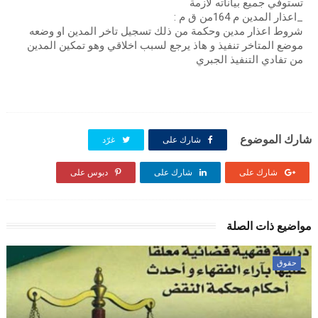
تستوفي جميع بياناته لازمة
_اعذار المدين م 164من ق م :
شروط اعذار مدين وحكمة من ذلك تسجيل تاخر المدين او وضعه
موضع المتاخر تنفيذ و هاذ يرجع لسبب اخلاقي وهو تمكين المدين
من تفادي التنفيذ الجبري
شارك الموضوع
شارك على
غرّد
شارك على
شارك على
دبوس على
مواضيع ذات الصلة
حقوق