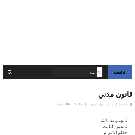
الرئيسية
قانون مدني
موقع راك رابح
مارس 16, 2019
حقوق
المجموعة ثالثة :
المحور الثالث :
احكام الالتزام :