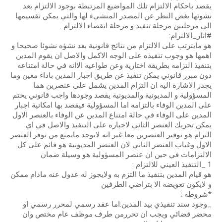
يقصد باحكام الالتزام تلك المواضيع المرتبطة بوجود الالتزام بعد
نشوئها بغض النظر عن المصدر المنشيء لها والتي يمكن تقسيمها
الى مرحلتين مرحلة تنفيذ و مرحلة انقضاء الالتزام .
#
اثار_الالتزام
:
هو مايترتب على الالتزام من نتائج قانونية بعد نشؤه نشوئا صحيحا و
اهمها هو وجوب تنفيذه على الوجه الاكمل والاصل ان يقوم المدين
بتنفيذ التزامه بطريقة اختارية وعن طواعيه الاانه في حالة امتناعه
دون مبرر قانوني يمكن تنفيذ عن طريق اجبار المدين باداء معين وما
يجدر الاشارة اليه ان التزام المدين يشمل على عنصرين هما
المسؤولية و المديونية والمديونية يقصد وجودها واجب قانوني يحتم
على المدين الوفاء بالتزامه اما المسؤولية فيقصد بها امكانية اجبار
المدين على الوفاء في حالة امتناع المدين عن الوفاء بالعنصر الاول
يمكن تحريك العنصر الثاني لاجباره على التنفيذ والاصل في اي
التزام هو توفير العنصرين معا غير انه لايوجد مايمنع من توفر العنصر
الاول وغياب العنصر الثاني لان العنصر المديونية هو قائم على كل
الالتزامات في حين ان عنصر المسؤولية هو وسيلة ضمان
1 _التنفيذ العيني للالتزام :
هو قيام المدين بتنفيذ ما التزم به ولايجوز له عدول عنه مادام ممكن
و لايكون تعويضه الا بتراضي الطرفين
*شروطه :
_وجود سند تنفيذي بيد المدين:اما عقد رسمي لمحرر رسمي او
محضر قضائي ويجب ان تحررمن طرف موظف عام مختص وان