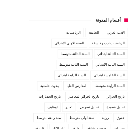
أقسام المدونة
الأدب العربي
الجامعة
الرياضيات
الرياضيات ادب وفلسفة
السنة الاولى الابتدائي
السنة الثالثة ابتدائي
السنة الثالثة متوسط
السنة الثانية الابتدائي
السنة الثانية متوسط
السنة الخامسة ابتدائي
السنة الرابعة ابتدائي
السنة الرابعة متوسط
المدارس العليا
بحوث جامعية
تاريخ الجزائر
تاريخ الجزائر المعاصر
تاريخ الحضارات
تحليل قصيدة
تحليل نصوص
تعبير
توظيف
حقوق
رواية
سنة اولى متوسط
سنة رابعة متوسط
سيارات
صحة ورشاقة
طبخ
علم الاثار
فلسفة