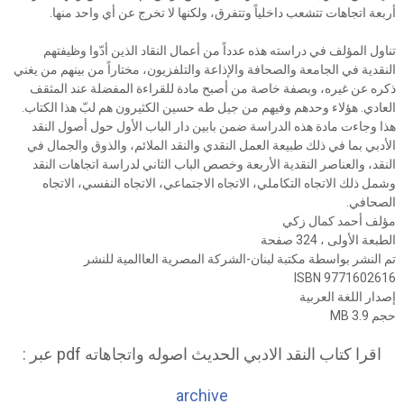
أربعة اتجاهات تتشعب داخلياً وتتفرق، ولكنها لا تخرج عن أي واحد منها.
تناول المؤلف في دراسته هذه عدداً من أعمال النقاد الذين أدّوا وظيفتهم
النقدية في الجامعة والصحافة والإذاعة والتلفزيون، مختاراً من بينهم من يغني
ذكره عن غيره، وبصفة خاصة من أصبح مادة للقراءة المفضلة عند المثقف
العادي. هؤلاء وحدهم وفيهم من جيل طه حسين الكثيرون هم لبّ هذا الكتاب.
هذا وجاءت مادة هذه الدراسة ضمن بابين دار الباب الأول حول أصول النقد
الأدبي بما في ذلك طبيعة العمل النقدي والنقد الملائم، والذوق والجمال في
النقد، والعناصر النقدية الأربعة وخصص الباب الثاني لدراسة اتجاهات النقد
وشمل ذلك الاتجاه التكاملي، الاتجاه الاجتماعي، الاتجاه النفسي، الاتجاه
الصحافي.
مؤلف أحمد كمال زكي
الطبعة الأولى ، 324 صفحة
تم النشر بواسطة مكتبة لبنان-الشركة المصرية العاالمية للنشر
ISBN 9771602616
إصدار اللغة العربية
حجم 3.9 MB
اقرا كتاب النقد الادبي الحديث اصوله واتجاهاته pdf عبر :
archive