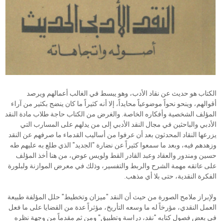
الكتاب هو حديث عن نقاد الأدب، وهو يبسط في الغالب أعمالهم ويرصد
أقوالهم، وينحو نحواً موضوعياً محايداً، إلا أنه كثيراً ما كان ينضج بكثير من آراء
المؤلف الشخصية وأفكاره الخاصة. والغرض من الكتاب حاجة طلاب مادة النقد
الأدبي والباحثين في مجال النقد الأدبي إلى من يدلهم على المسارب التي
يزرعها النقاد المحدثون بعد أن عرفوا من أساليب القدماء ما صرفهم عن النقد
وزهدهم فيه، وبعد ما سمعوا كثيراً عن نضارة "الجديد" الذي طلع به عليهم طه
حسين ومندور والعقاد وعبد القادر القط ولويس عوض، من هنا أخذ المؤلف
على عاتقه مهمة الشرح والربط والتفسير، وذلك في معرض الموازنة ولبلورة
الفكرة النقدية، حتى بلا أي مذهب.
ولإبراز ملامح الصورة من حيث أن النقد "ميزان وتخطيط" حلل المؤلفة طبيعة
العمل النقدي، مؤرخاً له ما وسعه التأريخ، مؤثراً عدة من القضايا على ما فعل
في بعض فصول كتابه "نقد، دراسة وتطبيق" ومن ثم مقدماً من وجهة نظره