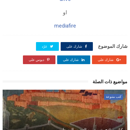
او
mediafire
شارك الموضوع
شارك على
غرّد
شارك على
شارك على
دبوس على
مواضيع ذات الصلة
كتب متنوعة
كتاب نماذج بشرية من العصور الوسطى