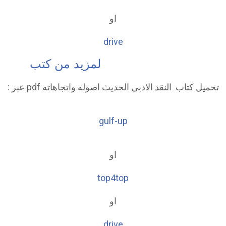
او
drive
لمزيد من كتب
تحميل كتاب النقد الادبي الحديث اصوله واتجاهاته pdf عبر :
gulf-up
او
top4top
او
drive