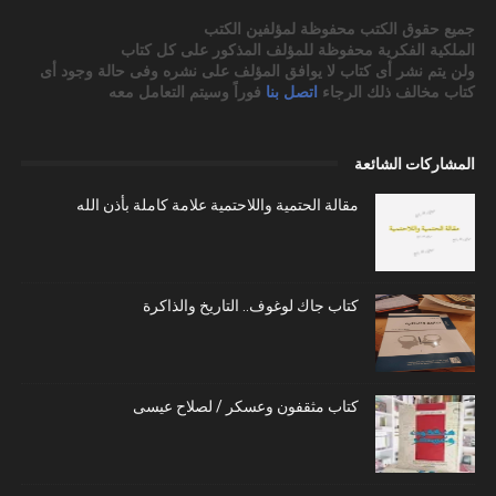
جميع حقوق الكتب محفوظة لمؤلفين الكتب
الملكية الفكرية محفوظة للمؤلف المذكور على كل كتاب
ولن يتم نشر أى كتاب لا يوافق المؤلف على نشره وفى حالة وجود أى
كتاب مخالف ذلك الرجاء
اتصل بنا
فوراً وسيتم التعامل معه
المشاركات الشائعة
مقالة الحتمية واللاحتمية علامة كاملة بأذن الله
كتاب جاك لوغوف.. التاريخ والذاكرة
كتاب مثقفون وعسكر / لصلاح عيسى