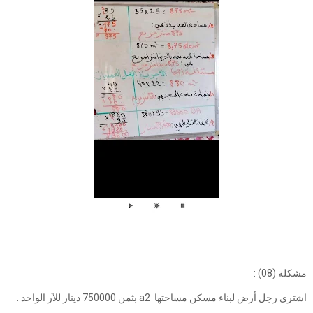
مشكلة (08) :
اشترى رجل أرض لبناء مسكن مساحتها a2 بثمن 750000 دينار للآر الواحد .