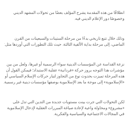
انطلاقًا من هذه المقدمة يشرح المؤلف بعضًا من تحولات المشهد الديني
وخصوصًا دور الإعلام الديني فيه.
وذلك خلال تتبع تاريخي بدءًا من مرحلة الستينات والسبعينات من القرن
الماضي، إلى مرحلة بداية الألفية الثالثة. حيث تلك التطورات التي أوردها مثل:
نزعة القداسة عن المؤسسات الدينية سواء الرسمية أو غيرها، ولعل من بين
مؤشرات هذا التوجه بروز حركة «فردانية» عقلية الاستبداد؛ فيمكن القول أن
هذه المرحلة تميزت بحدوث نوع من التجاوز لتيار حركات الإسلام السياسي أو
«الإسلاموية» إلى موجة ما بعد الإسلاموية بوصفها مؤسسات دينية غير رسمية.
لكن التحولات التي جرت بينت مستويات جديدة من التدين التي تدل على
«مشروع» ومحاولة واعية لإعادة صياغة المبررات العقلية لإدخال الإسلاموية
في المجالات الاجتماعية والسياسية والفكرية.