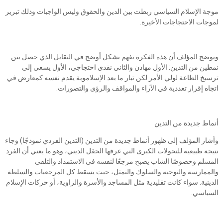
موجة الإسلام السياسي ربطت بين الدين والحقوق وليس الواجبات وذلك تبرير
لموجات الاحتجاجات الأخيرة.
ويوضح المؤلف أن هذه الفكرة تفهم بشكل أوضح في التقابل الذي حصل بين
نمطين من التدين: الأول مهادن والثاني نقدي احتجاجي، الأول يسعى إلى
ترسيخ الطاعة لولي الأمر لكن تيار ما بعد الإسلاموية يقدم نفسه كمعارض في
اتجاه إقرار تعددية في الآراء والمواقف والرؤى والتصورات.
أنماط جديدة من التدين
وأشار المؤلف إلى ظهور أنماط جديدة من التدين (التدين الفردي نموذجًا) وجاء
نتيجة طبيعية للتحولات الكبرى التي عرفها الحقل الديني، وهو ما يعني أن الفرد
المسلم وخصوصًا الشاب يصبح مرجعًا لنفسه في الاستمداد والتلقي
والممارسة والتوجيه والسلوك والتمثل، حيث يسقط كل المرجعيات والسلطة
الدينية. سواء كانت تقليدية مثل المساجد والأسرة والزاوية، أو حركات الإسلام
السياسي.