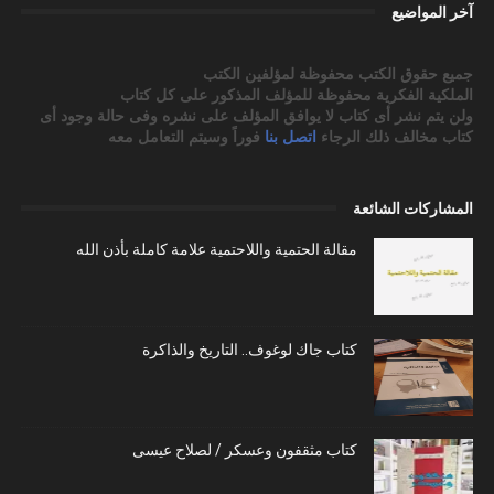
آخر المواضيع
جميع حقوق الكتب محفوظة لمؤلفين الكتب
الملكية الفكرية محفوظة للمؤلف المذكور على كل كتاب
ولن يتم نشر أى كتاب لا يوافق المؤلف على نشره وفى حالة وجود أى
كتاب مخالف ذلك الرجاء
اتصل بنا
فوراً وسيتم التعامل معه
المشاركات الشائعة
مقالة الحتمية واللاحتمية علامة كاملة بأذن الله
كتاب جاك لوغوف.. التاريخ والذاكرة
كتاب مثقفون وعسكر / لصلاح عيسى