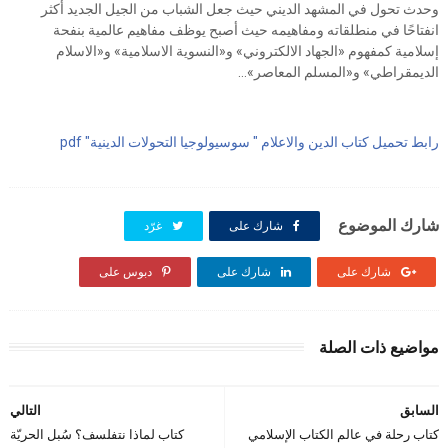
وحدث تحول في المشهد الديني حيث جعل الشباب من الجيل الجديد أكثر
انفتاحًا في منطلقاته ومفاهيمه حيث أصبح يوظف مفاهيم عالمية بنفحة
إسلامية كمفهوم «الجهاد الالكتروني» و«النسوية الاسلامية» و«الاسلام
الديمقراطي» و«المسلم المعاصر»…
رابط تحميل كتاب الدين والاعلام " سوسيولوجيا التحولات الدينية" pdf
شارك الموضوع
شارك على
غرّد
شارك على
شارك على
دبوس على
مواضيع ذات الصلة
السابق
التالي
كتاب رحلة في عالم الكتاب الإسلامي
كتاب لماذا نتفلسف؟ سُبل الحريّة