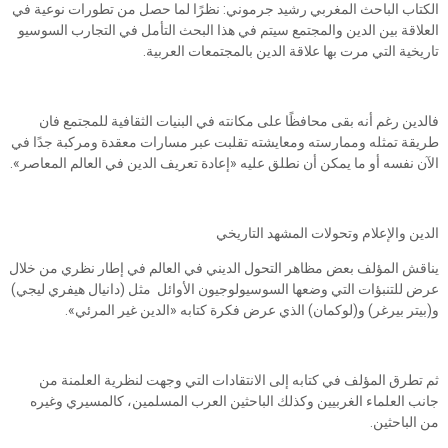
الكتاب الباحث المغربي رشيد جرموني: نظرًا لما حصل من تطورات نوعية في
العلاقة بين الدين والمجتمع سيتم في هذا البحث التأمل في التجارب السوسيو
تاريخية التي مرت بها علاقة الدين بالمجتمعات العربية.
فالدين رغم أنه بقى محافظًا على مكانته في البنيات الثقافية للمجتمع فان
طريقة تمثله وممارسته ومعايشته تقلبت عبر مسارات معقدة ومركبة جدًا في
الآن نفسه أو ما يمكن أن نطلق عليه «إعادة تعريف الدين في العالم المعاصر».
الدين والإعلام وتحولات المشهد التاريخي
يناقش المؤلف بعض مظاهر التحول الديني في العالم في إطار نظري من خلال
عرض للتنبؤات التي وضعها السوسيولوجيون الأوائل مثل (دانيال هيفري ليجي)
و(بيتر بيرغر) و(لوكمان) الذي عرض فكرة كتابه «الدين غير المرئي».
ثم تطرق المؤلف في كتابه إلى الانتقادات التي وجهت لنظرية العلمنة من
جانب العلماء الغربيين وكذلك الباحثين العرب المسلمين، كالمسيري وغيره
من الباحثين.