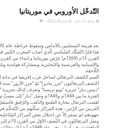
التّدخّل الأوروبي في موريتانيا
موقع راك رابح
مايو 26, 2022
بعد
هزيمة المسلمين بالأندلس وسقوط غرناطة عام 1492م دفع بالنّصارى إلى
هذا فإنّ التّفكّك السّياسي الّذي
أصاب المغرب الكبير قبل
القرن 13م (1269م) عرّض موريتانيا و ابتداء من القرن 14م لبعثات
والإسبانية والفرنسية
والإنجليزية وبمشاركة هولندية وب
اللّاحقة
.
اتّسم الكشف البرتغالي لساحل غرب إفريقيا
في بداية ا
اكتشف البرتغاليون "جزر ماديرا" ثمّ "جزر الآزور" سنة 1439م، وفي عام 1441م
"دنيس دياز" جزيرة "نونو تريستا" وتعرف
كذلك بجزيرة "
الفترة ما بين 1444م و1445م وصل "دياز" إلى مصبّ نهر السّنغال و"جزر الرّأس
اهتمت البرتغال بتجارة الصّمغ والذّهب والرّقيق
فاستقرّو
القرنين
من الزّمن ، هذه المراكز تمكّنهم من التّحكّم في
جهودهم لم تسفر إلاّ عن احتلال بعض
المراكز السّاحلي
وصل البرتغاليّون في النّصف الأوّل
من القرن 15م إلى سواحل موريتانيا و زار
الواقعة شرقي آدرار، وفي عام 1448م أنشا البرتغاليّون حصن "أرجيوم" وهو