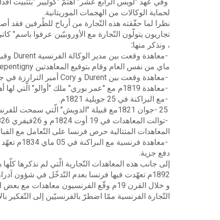
وفي عهد "لويس الرابع عشر" اهتمّ "كوليير
"
بتثبيت أقد
لحماية
الوكالات من الهجمات الموريتانية
.
نظرا لما حقّقته هذه التّجارة من
أرباح للطّرفين فقد أصبح
تجاريون يتولّون التّجارة مع الأوروبيّين عرفوا باسم
"
كاتي
، ونذكر منها
:
-
معاهدة وقعت بين مدير الوكالة الفرنسية
Durent
وقبي
ماي من نفس العام وقام بتوقيع
المعاهدتين
epentigny
-
معاهدة وقعت بين
Durent
و
Cory
أمير الترارزة في جويلية 1785م لتنظيم 
-
معاهدة 1819م مع "عمر بوري" ملك "أوالو" الّتي لها أهمّية استراتيجية وتدعيما لحسن الجوار بين الطرفين
-
مع البراكنة في 25 جويلية 1821م
.
- 25
جوان 1821مع قبيلة "الدويش" الّتي سمحت للفرنسيّين بإنشاء مركز تجاري
-
توالت المعاهدات في 19 أوت 1824م و 26فيفري 1826م، 25 ابريل 1829م و24 أوت
المعاهدات المتتالية حرص فرنسا على التّعامل مع
القبا
-
معاهدة فرنس
دفع جزية
.
إلى
جانب هذه المعاهدات التّجارية الّتي لم نذكرها كلّه
1892م تعهّدت فيها فرنسا بعدم
التّدخّل في شؤون آدرا
و خلال القرن 19م
وقّع الفرنسيون معاهدات مع بعض الأمر
التّجارة الفرنسية ممّا اضطرّ بالفرنسيّين إلى
التّفكير با