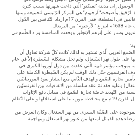
ف الوصول
إ
لى مدينة "تمبكتو" الّتي ذاعت شهرتها بسبب
كثرة
ة الرّقيق وأصبحت
"
آرجيوم" هي المركز الرّئيسي لتجميعه ومنها
في المنطقة، ففي القرن 17م ازداد التّنافس بين
الدّول
1638م
انتزاع "الآرجيوم" من البرتغال
.
نديون وسار على إثرهم الإنجليز ووقعت المنافسة وزاد
الطّمع في
ية
:
لصّمغ العربي الّذي
تشتهر به لذلك كانت كلّ شركة تحاول أن
ا على طول نهر السّنغال، ولم تحل مشكلة السّيطرة إلاّ
في عام
الّتي عقدت بين دول أوروبا الكبرى في
هدف الفرنسيين حتّى ذلك الوقت لم يكن السّيطرة الكاملة
على
تأمين تجارة
الصّمغ والهدف الثّاني منع انتشار نفوذ الموريتانيّين
سنغال) وعليه فقد تمّ عقد سلسلة من
الاتفاقيات بين الفرنسيّين
رنسية من التّهديد خاصّة تجارة الصّمغ في مقابل دفع الإتاوات
رن 19م مع
محافظة موريتانيا على استقلالها و على النّظام
لموجودة على الضّفّة
اليسرى من نهر السنغال وكان الغرض من
ضاء هذه القبائل لمنعها من عبور نهر السنغال ومهاجمة