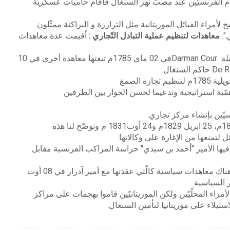
ام الفرنسيّين عند مصبّ نهر السنغال فأقام حاميات عسكرية
 لأمراء القبائل الموريتانية مثل الترارزة
و البراكنة ممثّلون
".
معاهدات لتنظيم عملية التبادل التّجاري :
أقيمت عدة معاهدات
لة
Darman Cour
في 02
ماي 1785م تبعتها معاهدة أخرى في 10
De R
حاكم السنغال
.
تجارة الصمغ
.
1831
م وتوضّح لنا هذه
ئل لتمنعها من الإغارة على وكالاتها
.
ية مع البراكنة في 05 ماي 1834م تعهّد فيها الأمير "أحمد بن سيدي" حراسة المراكب الفرنسية مقابل
ا هناك معاهدات سياسية
كالّتي عقدتها مع أمير آدرار في 08 أوت
ر السياسية
.
اء المحلّيّين ولكن الموريتانيّين
قاموا بهجمات على مراكز
لاستيلاء على موريتانيا لتأمين السنغال.