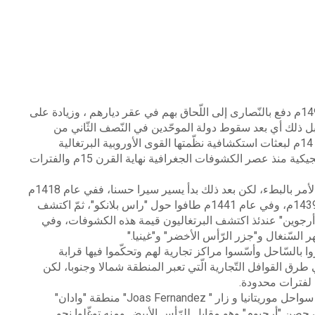
اللّحاق بهم في عقر ديارهم ، وزيادة على
 ذلك أي بعد سقوط دولة الموحّدين في النّصف الثّاني
من
ا
ستكشافية
نظّمتها القوى الأوروبية البرتغالية
لجيكية منذ عصر الكشوفات الجغرافية نهاية
القرن 15م والفترات
لأمر بالبطء، لكن بعد ذلك بدأ يسير سيرا حسنا، ففي عام 1418م
طافوا حول "راس بلانكو"، ثمّ اكتشف
أرجوين" عندئذ اكتشف البرتغاليون قيمة هذه الكشوفات، وفي
الأخضر" و"غينيا
".
ا بالسّاحل وأسّسوا مراكز تجارية لهم وتحكّموا فيها قرابة
 طرق القوافل التّجارية
الّتي تعبر المنطقة شمالا وجنوبا، لكن
ة لفترات محدودة
.
"Joas Fernandez "
منطقة "وادان
"
مقابل للرّأس الأبيض ومنه توغّلوا نحو