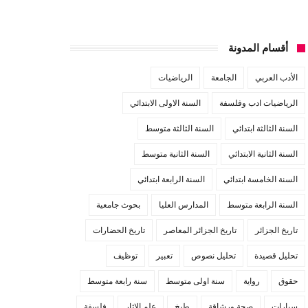
أقسام المدونة
الأدب العربي
الجامعة
الرياضيات
الرياضيات ادب وفلسفة
السنة الاولى الابتدائي
السنة الثالثة ابتدائي
السنة الثالثة متوسط
السنة الثانية الابتدائي
السنة الثانية متوسط
السنة الخامسة ابتدائي
السنة الرابعة ابتدائي
السنة الرابعة متوسط
المدارس العليا
بحوث جامعية
تاريخ الجزائر
تاريخ الجزائر المعاصر
تاريخ الحضارات
تحليل قصيدة
تحليل نصوص
تعبير
توظيف
حقوق
رواية
سنة اولى متوسط
سنة رابعة متوسط
سيارات
صحة ورشاقة
طبخ
علم الاثار
فلسفة