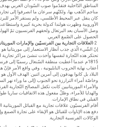
المناطق الدّاخلية فتقدّموا صوب
السّودان الغربي بهد
مناجم الذّهب بها، ولكنّهم سرعان ما انصرفوا إلى تجار
كان ينقل عبر المحيط الأطلسي، ولم
يستقر الأمر للبرتغاليين 
الأوروبية وظهرت هولندا كدولة بحرية كبيرة واستطاعت عام 
وصل الأسبان بعد البرتغال ولحقهم
الفرنسيون ثمّ الهول
الحصول على الصّمغ العربي
.
2
-
العلاقات التجارية بين الفرنسيّين والإمارات الموريتان
إنّ
الشّيء الّذي جذب أنظار الاستعمار إلى موريتانيا هو ا
تحتكر هذه التّجارة لنفسها وأخذت
تنشئ مراكز تجارية له
1815م عندما أعطيت منطقة السّنغال رسميّا إلى فرنسا بموجب مؤتمر فيينا
أعقاب نهاية الحروب النابليونية ، وفي
واقع الأمر فإنّ 
البلاد بل كانوا يهدفون إلى أمرين اثنين: الهدف الأول هو 
وخاصّة أمراء
الترارزة نحو الجنوب (إلى ما وراء نهر ال
والأمراء الموريتانيين كانت تكفل المصالح
التّجارية الف
والهدايا للأمراء، وظلّ مفعول هذه الاتفاقيات ساريا طوال الق
القبلي في نطاق الإمارات
.
أقام
الفرنسيّون علاقات تجارية مع القبائل الموريتانية ا
دفع هذه الإتاوات للقبائل هو الإبقاء
على تجارة الصمغ وإر
الوكالات الفرنسية التجارية.