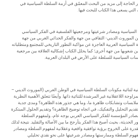
رر الحاجة إلى مزيد من البحث المعمّق في أزمة السلطة السياسية في
التي يسعى هذا الكتاب للبحث فيها.
ة السياسية ومصادر شرعيتها ومرجعيتها الفلسفية في الفكر السياسي
ين الموروث الديني- الثقافي من جهة والفكر الحداثي الغربي من جهة
السياسية العربية العاجزة عن مواكبة التطور التاريخي للمجتمع ومتطلباته
وبين شعوبها من جهة أخرى؛ كما يحلل الكتاب إشكالية العلاقة بين مرجعية
ات السياسية للسلطة على الأرض في البلدان العربية.
نية لثنائية مكونات السلطة السياسية في الوطن العربي (الموروث الديني –
وجة اللاعقلانية غير المرشدة للثنائية ذاتها. وأيضًا تتعلق الأهمية النظرية
ابسات وتشابكات ظاهرة ما، وما هي جذور هذه الظاهرة؟ ومدى جدية
وتقديم التحليل والتفكيك، في اتجاه توضيح الظاهرة؟ وتقديم الحلول المبتكرة
 المصادر المؤسسة للفكر السياسي العربي بوجه عام، ولمفهوم السلطة
حديثة، بحيث أصبح هذا الفكر يتأرجح ما بين الأصالة والتقليد. نتيجة لذلك
رة على الخروج برؤية توافقية واقعية وعقلانية لمفهوم السلطة ومصادر
مفهوم السلطة وممارستها ومصادر شرعيتها على نحوٍ نقدي تحليلي