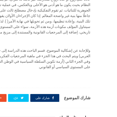
النظام بحيث يكون ما هو أدنى هو الأعلى وبالعكس، في عملية توا
الجوهرية للثنائيات. ثم تقوم التفكيكية بإدخال مصطلح ثالث على ك
جاعلًا منها بنية غير واضحة المعالم. إذا كان الإجراءان الأولان 
تلك البنية، وإعادة تنظيمها، ومن ثم تحويلها في نهاية الأمر( 
سيتناول المؤلف مكونات أزمة هذه الأزمة، سواء على المستوى ال
تاريخي، إضافة إلى المرجعيات القانونية والمستندة إلى مزيج من
وللإجابة عن إشكالية الموضوع، قسم الباحث هذه الدراسة إلى ج
العربي) ويتم البحث في هذا الجزء في ماهية المرجعيات الفكري
وفي الجزء الثاني (أزمة تكوين السلطة السياسية في الوطن الع
على المستوى السياسي أو القانوني.
شارك الموضوع
شارك على
غرّد