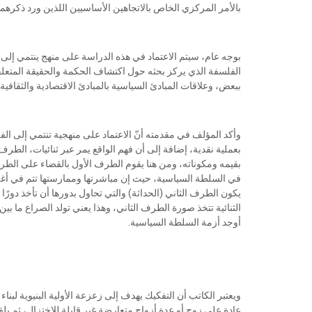
بالأمر المركزي الخاص بالاتجاهين الأساسيين اللذين ورد ذكرهما
بوجه عام، سيتم الاعتماد في هذه الدراسة على منهج ينتمي إلى
الفلسفة الذي يركز بحثه حول اكتشاف الحكمة والحقيقة المتعلقة
ببعض، وعلاقات المبادئ السياسية بالمبادئ الاقتصادية والثقافية.
وأكد المؤلف في مقدمته أنّ الاعتماد على منهجية تنتمي إلى الف
بعملية نقدية، إضافة إلى أن فهم الواقع يمر عبر ثنائيات، الط
بقيمه ومكوناته، ومن هنا يقوم الطرف الأول بالقضاء على الطرف 
في السلطة السياسية، حيث إن مباشرتها وممارستها تتم في أغلب
يكون الطرف الثاني (الحداثة) والتي تحاول بدورها أن تأخذ دورًا ت
الثنائية تتخذ صورة الطرف الثاني، وهذا يعني تولد الصراع ما بي
أوجد أزمة السلطة السياسية.
ويعتبر الكاتب أن التفكيك يهدف إلى زعزعة الأولية البنيوية لبنا
عادة على زوج أو عدة أزواج متعارضة غير قابلة للاختزال، ثم يلقي