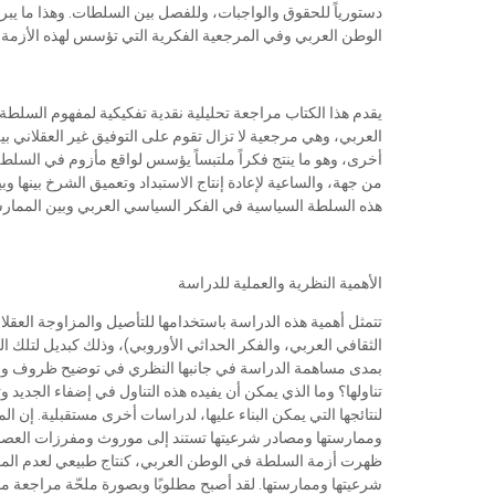
دستورياً للحقوق والواجبات، وللفصل بين السلطات. وهذا ما يب
الوطن العربي وفي المرجعية الفكرية التي تؤسس لهذه الأزمة، 
يقدم هذا الكتاب مراجعة تحليلية نقدية تفكيكية لمفهوم السلط
العربي، وهي مرجعية لا تزال تقوم على التوفيق غير العقلاني ب
أخرى، وهو ما ينتج فكراً ملتبساً يؤسس لواقع مأزوم في السلطة 
من جهة، والساعية لإعادة إنتاج الاستبداد وتعميق الشرخ بينها 
هذه السلطة السياسية في الفكر السياسي العربي وبين الممارس
الأهمية النظرية والعملية للدراسة
تتمثل أهمية هذه الدراسة باستخدامها للتأصيل والمزاوجة العقلا
الثقافي العربي، والفكر الحداثي الأوروبي)، وذلك كبديل لتلك المزا
بمدى مساهمة الدراسة في جانبها النظري في توضيح ظروف ومل
تناولها؟ وما الذي يمكن أن يفيده هذه التناول في إضفاء الجديد 
لنتائجها التي يمكن البناء عليها، لدراسات أخرى مستقبلية. إن
وممارستها ومصادر شرعيتها تستند إلى موروث ومفرزات العصور ال
ظهرت أزمة السلطة في الوطن العربي، كنتاج طبيعي لعدم المقد
شرعيتها وممارستها. لقد أصبح مطلوبًا وبصورة ملحّة مراجعة 