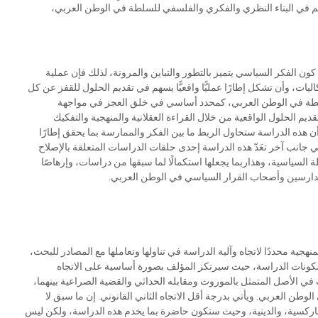
تسهم في البناء النظري والفكري والفلسفي للسلطة في الوطن العربي،
كون الفكر السياسي يتميز بالتطور والتباين والمرونة، لذلك فإن عملية
ليات، وأن تشكل إطارًا عمليًّا واقعيًّا يسهم في تقديم الحلول للقفز عن كل
لسلطة في الوطن العربي، كمحدد أساسي في خلق العجز في مواجهة
قديم الحلول الواقعية من خلال القراءة العقلانية والمنهجية والتفكيك
ن هذه الدراسة ستحاول الربط ما بين الفكر والممارسة بما يحقق إطارًا
 جانب آخر تعَدّ هذه الدراسة إحدى حلقات الدراسات المتعلقة بالإصلاح
لسياسية، وهذاربما يجعلها استكمالًا لما سبقها من دراسات، وإرهاصًا
والدارسين وأصحاب القرار السياسي في الوطن العربي.
منهجية محددًا لاتجاه وآلية الدراسة في تناولها وتعاملها مع المصادر للبحث،
لمكونات الدراسة، حيث سيرتكز المؤلف بصورة أساسية على الاتجاه
 في الأصل المتمثل بالموروث ومقابله الحداثي والقضية الصراعية بينهما،
وطن العربي. ويأتي بدرجة أقل الاتجاه الثاني القانوني. إن ما سبق لا
الماركسية، والدينية، وحيث ستكون حاضرة بما يخدم هذه الدراسة، ولكن ليس