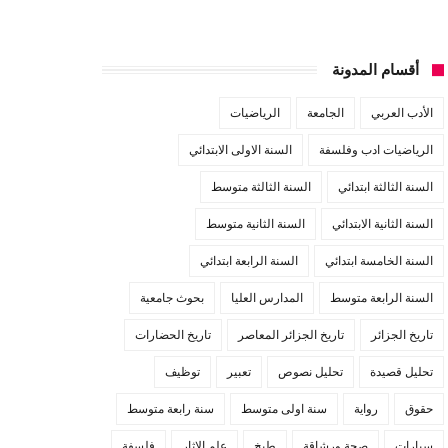
أقسام المدونة
الأدب العربي
الجامعة
الرياضيات
الرياضيات ادب وفلسفة
السنة الاولى الابتدائي
السنة الثالثة ابتدائي
السنة الثالثة متوسط
السنة الثانية الابتدائي
السنة الثانية متوسط
السنة الخامسة ابتدائي
السنة الرابعة ابتدائي
السنة الرابعة متوسط
المدارس العليا
بحوث جامعية
تاريخ الجزائر
تاريخ الجزائر المعاصر
تاريخ الحضارات
تحليل قصيدة
تحليل نصوص
تعبير
توظيف
حقوق
رواية
سنة اولى متوسط
سنة رابعة متوسط
سيارات
صحة ورشاقة
طبخ
علم الاثار
فلسفة