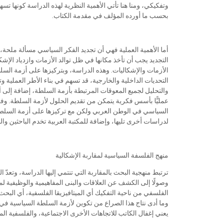
وتفكيكي، ومنا هنا تأتي الأهمية النظرية لهذه الدراسة كونها 
بحسب ما أورده المؤلف في مقدمة الكتاب.
أما الأهمية العملية فهي أن تجديد الفكر السياسي مسألة ملحة، 
التجديد يجب أن تأخذ مكانها في ظل توالد الأزمات وازدياد الإشكا
الأزمات والإشكاليات. وهذه الدراسة، وبتركيزها على أزمة ا
التحديات الداخلية والخارجية، قد تسهم في بناء الأطر العملية وت
والتحليل لجميع المعوقات المرتبطة بأزمة السلطة، إضافة إلى أ
عمليًّا بأسس فكرية يتمكن من تقديم الحلول لأزمة السلطة. وفي
السياسي في الوطن العربي ولكن مع تركيزها على أزمة السلطة ا
لدراسات أخرى تليها، وإضافة للمكتبة العربية تخدم الباحثين 
منهج الفلسفة السياسية لمقاربة الإشكالية
ترتبط منهجية البحث بالمقاربة التي تنتمي إليها الدراسة، وتعدّ ال
وصولًا إلى الكشف عن العلاقات والبنى المفاهيمية والوظيفية 
الفلسفي من ناحية التفكيك أي الميتافيزيقا الفلسفية، أي البحث
وما أدى نتاج هذا الصراع من تكوين لأزمة السلطة السياسية في ال
يعني إغفال الكاتب للاتجاهات الأخرى الاجتماعية، والفلسفية 