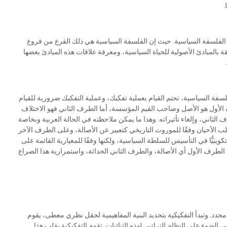
.
 الفلسفة السياسية. حيث إن الفلسفة السياسية هي ذلك الفرع من فروع
 بالمبادئ الأصولية للحياة السياسية، ومعرفة علاقات هذه المبادئ بعضها
لسفة السياسية، تحتم القيام بعملية تفكيك، وعملية التفكيك ضرورية للقيام
رف الأول هو الأصل وصاحب القيم المؤسسة، أما الطرف الثاني فهو الاختلاف
الثاني، وإلغاء تأثيراته. وهذا ما يمكن ملاحظته في الحالة العربية وبخاصة
 الأحيان وفقًا للموروث التاريخي كتعبير عن الأصالة، وعلى الطرف الآخر
كوينيًّا في التأسيس للسلطة السياسية، ولكنها وفقًا للمعيارية القائمة على
ن الطرف الأول أي الأصالة، والطرف الثاني الحداثة، واستمرارية هذا الصراع
ء محدد. وتبدأ التفكيكية بتحديد البنية المفاهيمية لحقل نظري معطى، يقوم
 الضوء على النظام التراتبي لهذه الثنائيات. تقوم التفكيكية بقلب هذا