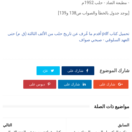
- مطبعة الضاد - حلب 1952م
[يوجد جدول بالخطأ والصواب ص138 و139]
تحميل كتاب pdf أقدم ما عُرف عن تاريخ حلب من الألف الثالثة (ق. م) حتى
العهد السلوقي - صبحي صواف
شارك الموضوع
شارك على
غرّد
شارك على
شارك على
دبوس على
مواضيع ذات الصلة
السابق
التالي