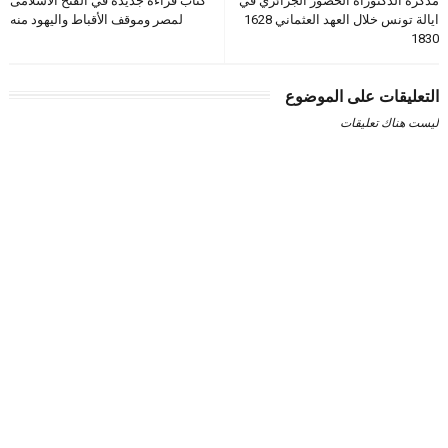
مذكرة الدكتوراه الحضور الجزائري في
كتاب قراءة جديدة في الفتح الاسلامى
ايالة تونس خلال العهد العثماني 1628
لمصر وموقف الأقباط واليهود منه
1830
التعليقات على الموضوع
ليست هناك تعليقات