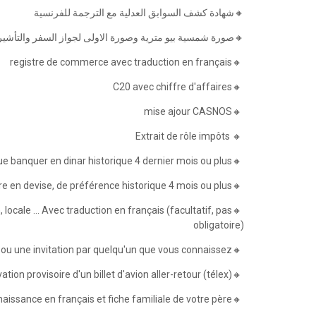
🔸شهادة كشف السوابق العدلية مع الترجمة للفرنسية
صورة شمسية بيو مترية وصورة الاولى لجواز السفر والتأشيرات
🔸registre de commerce avec traduction en français
🔸C20 avec chiffre d'affaires
🔸mise ajour CASNOS
🔸 Extrait de rôle impôts
🔸historique banquer en dinar historique 4 dernier mois ou plus
🔸un relevé bancaire en devise, de préférence historique 4 mois ou plus
 locale ... Avec traduction en français (facultatif, pas
obligatoire)
🔸La réservation d'hôtel est confirmée ou une invitation par quelqu'un que vous connaissez
🔸réservation provisoire d'un billet d'avion aller-retour (télex)
🔸Acte de naissance en français et fiche familiale de votre père