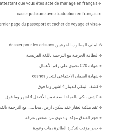
🔸fiche familiale famille attestant que vous êtes acte de mariage en français
🔸casier judiciaire avec traduction en français
🔸une photo biométrique et copier du premier page du passeport et cacher de voyage et visa
💠الملف المطلوب للحرفيين dossier pour les artisans
🔸البطاقة الحرفية مع الترجمة باللغة الفرنسية
🔸شهادة C20 تحتوي على رقم الأعمال
🔸شهادة الضمان الاجتماعي للتجار casnos
🔸كشف البنكي للدينار 4 اشهر وما فوق
🔸 كشف بنكي بالعملة الصعبة من الأفضل 4 اشهر وما فوق
عقد ملكية لعقار عقد سكن، ارض، محل...... مع الترجمة بالفرن)
🔸حجز الفندق مؤكد او دعوى من شخص تعرفه
🔸حجز مؤقت لتذكرة الطائرة ذهاب وعودة