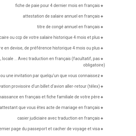
🔸fiche de paie pour 4 dernier mois en français
🔸attestation de salaire annuel en français
🔸titre de congé annuel en français
🔸Le relevé bancaire ou ccp de votre salaire historique 4 mois et plus
🔸Une attestation de solde ou un relevé bancaire en devise, de préférence historique 4 mois ou plus
 locale ... Avec traduction en français (facultatif, pas
obligatoire)
🔸La réservation d'hôtel est confirmée ou une invitation par quelqu'un que vous connaissez
🔸réservation provisoire d'un billet d'avion aller-retour (télex)
🔸Acte de naissance en français et fiche familiale de votre père
🔸fiche familiale famille attestant que vous êtes acte de mariage en français
🔸casier judiciaire avec traduction en français
🔸une photo biométrique et copier du premier page du passeport et cacher de voyage et visa