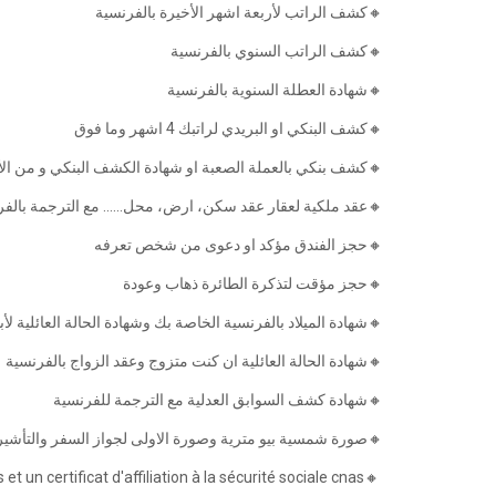
🔸كشف الراتب لأربعة اشهر الأخيرة بالفرنسية
🔸كشف الراتب السنوي بالفرنسية
🔸شهادة العطلة السنوية بالفرنسية
🔸كشف البنكي او البريدي لراتبك 4 اشهر وما فوق
كشف بنكي بالعملة الصعبة او شهادة الكشف البنكي و من الأفضل ان توفر 4
عقد ملكية لعقار عقد سكن، ارض، محل...... مع الترجمة بالفرن)
🔸حجز الفندق مؤكد او دعوى من شخص تعرفه
🔸حجز مؤقت لتذكرة الطائرة ذهاب وعودة
شهادة الميلاد بالفرنسية الخاصة بك وشهادة الحالة العائلية لأبو
🔸شهادة الحالة العائلية ان كنت متزوج وعقد الزواج بالفرنسية
🔸شهادة كشف السوابق العدلية مع الترجمة للفرنسية
صورة شمسية بيو مترية وصورة الاولى لجواز السفر والتأشيرات
🔸attestation de travail en français et un certificat d'affiliation à la sécurité sociale cnas