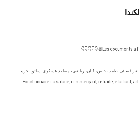
كندا
Les documents a fourn
ضر قضائي, طبيب خاص، فنان، رياضي، متقاعد عسكري, سائق اجرة
Fonctionnaire ou salarié, commerçant, retraité, étudiant, artis