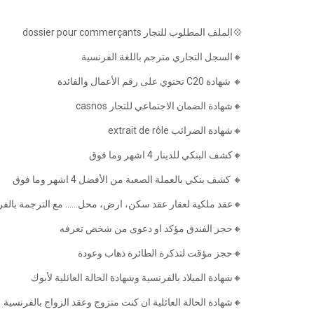
💠الملف المطلوب للتجار dossier pour commerçants
🔸السجل التجاري مترجم باللغة الفرنسية
🔸 شهادة C20 تحتوي على رقم الأعمال والفائدة
🔸شهادة الضمان الاجتماعي للتجار casnos
🔸شهادة الضرائب extrait de rôle
🔸كشف البنكي للدينار 4 اشهر وما فوق
🔸 كشف بنكي بالعملة الصعبة من الأفضل 4 اشهر وما فوق
عقد ملكية لعقار عقد سكن، ارض، محل...... مع الترجمة بالفرن)
🔸حجز الفندق مؤكد او دعوى من شخص تعرفه
🔸حجز مؤقت لتذكرة الطائرة ذهاب وعودة
🔸شهادة الميلاد بالفرنسية وشهادة الحالة العائلية لأبوك
🔸شهادة الحالة العائلية ان كنت متزوج وعقد الزواج بالفرنسية