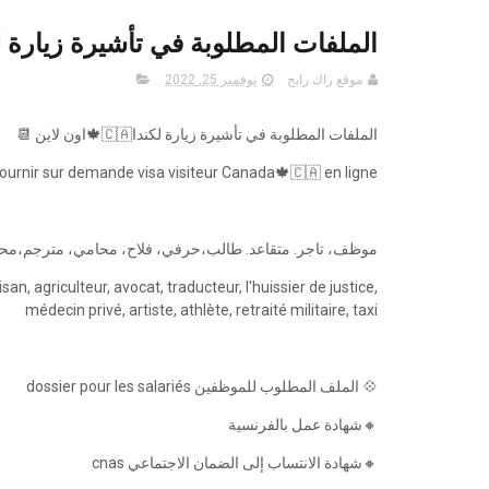
الملفات المطلوبة في تأشيرة زيارة ل
موقع راك رابح
نوفمبر 25, 2022
الملفات المطلوبة في تأشيرة زيارة لكندا🇨🇦🍁اون لاين 📆
ir sur demande visa visiteur Canada🍁🇨🇦 en ligne📆👇👇👇👇👇
موظف، تاجر. متقاعد. طالب،حرفي، فلاح، محامي، مترجم،مح
an, agriculteur, avocat, traducteur, l'huissier de justice,
médecin privé, artiste, athlète, retraité militaire, taxi
💠 الملف المطلوب للموظفين dossier pour les salariés
🔸شهادة عمل بالفرنسية
🔸شهادة الانتساب إلى الضمان الاجتماعي cnas