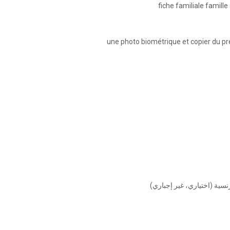
🔸سية (اختياري، غير إجباري