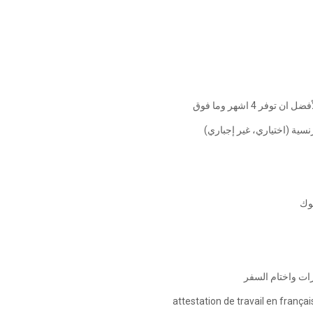
🔸 اشهر وما فوق
🔸سية (اختياري، غير إجباري
🔸ك
🔸 واختام السفر