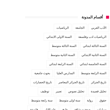
أقسام المدونة
الأدب العربي
الجامعة
الرياضيات
الرياضيات ادب وفلسفة
السنة الاولى الابتدائي
السنة الثالثة ابتدائي
السنة الثالثة متوسط
السنة الثانية الابتدائي
السنة الثانية متوسط
السنة الخامسة ابتدائي
السنة الرابعة ابتدائي
السنة الرابعة متوسط
المدارس العليا
بحوث جامعية
تاريخ الجزائر
تاريخ الجزائر المعاصر
تاريخ الحضارات
تحليل قصيدة
تحليل نصوص
تعبير
توظيف
حقوق
رواية
سنة اولى متوسط
سنة رابعة متوسط
سيارات
صحة ورشاقة
طبخ
علم الاثار
فلسفة