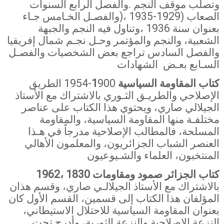
وتصلب موقف النجم
.
والفصل الرابع السنوات
الصعاب (1929-1935 ،(والفصـل الخـامس جـاء
بعنوان سنة 1936 ،وتناول فيه النجم والجبهة
الشعبية، والنجم والمؤتمر وحـل نجـم شمال إفريقيا
والفصل السادس تراجع بعض الشخصيات والفصـل
السـابع بعـض
الشهادات
كتاب المقاومة السياسية 1
900-1954 الطريق
الإصلاحي والطريـق الثـوري بالاشتراك مع الأستاذ
الجيلالي صاري، ويحتوي هذا الكتاب على عناصر
مختلفـة منها المقاومة السياسية، والمقاومة
المسلحة، فالمطالب الإصلاحية مدرجاً في هـذا
العنصر الشباب الجزائريون، والمعلمون الأهالي
المنتخبون، العلماء والشـيوعيون
كتاب الجزائر صمود ومقاومات 1830 ،1962
بالاشتراك مع الأستاذ الجيلالـي صاري، وقسم هذان
المؤلفان هذا الكتاب إلى قسمين، القسم الأول كان
بعنوان المقاومة السياسية للاحتلال الاستيطاني،
النزعة الإصلاحية والنزعة الثورية، وأدرج تحت