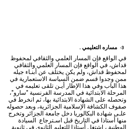
مساره التعليمي
.
3-
في الواقع فإن المسار العلمي والثقافي لمحفوظ
قداش، في الواقع فإن المسار العلمي والثقافي
لمحفوظ قداش، ولم يكن يختلف عن أبنـاء جيله
ممن وجدوا قسم ضمن السياسة الاستعمارية في
هذا الباب وفي هذا الإطار أيـن تلقى تعليمه في
المرحلة الابتدائية في المدرسة الفرنسية "سارو"،
وتحصله على الشهادة الابتدائية بها، ثم انخرط في
صفوف الكشافة الإسلامية الجزائرية، وبعد حصوله
علـى شهادة البكالوريا دخل جامعة الجزائر وتخرج
منها أستاذا في التاريخ قبل اسـترجاع السيادة
الوطنية ، اشتغل أستاذا للتعليم الثانوي في ثانوية