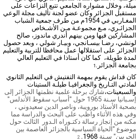
ميلة، وخلال مشواره الجامعي تتبع النزاعات على
مستقبل الجزائر وكان عضو لجنة تأليف مجلة الوعي
المغـاربي في 1954م من طرف جمعية الشباب
الجزائـري، مـع مجموعـة مـن الأشـخاص
المشاركين فيها ومن بينهم أندري ماندوز، صالح
لونشي، رضـا بيسـانجي، وبيـار شولي ، وبعد حصول
الجزائر على استقلالها عمل محافظا للتربية والتعليم
لمدة طويلة، كما كان أستاذا في التعليم العالي
بجامعة الجزائر.
1
كان قداش يقوم بمهمة التفتيش في التعليم الثانوي
لمادتي التـاريخ والجغرافيـا طيلـة الستينات
والسبعينات،
شارك برحلة علمية نظمتها الجزائر إلى
إسـبانيا سـنة 1965 حول "أسباب سقوط الأندلس"
بصحبة الأستاذ بورويبة، وناصر الدين سعيدوني ،
وفي هذه الأثناء واظب على البحث والدراسة مما
مكنه من إنجاز رسالة دكتـوراه الـدور
الثالث حول
موضوع "الحياة السياسية بالجزائر العاصمة بين
الحربين" سـنة
1968.
2