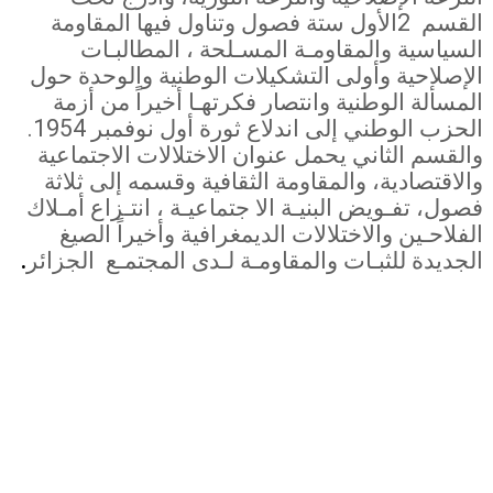
القسم
2
الأول ستة فصول وتناول فيها المقاومة
السياسية والمقاومـة المسـلحة ، المطالبـات
الإصلاحية وأولى التشكيلات الوطنية والوحدة حول
المسألة الوطنية وانتصار فكرتهـا أخيراً من أزمة
الحزب الوطني إلى اندلاع ثورة أول نوفمبر 1954
.
والقسم الثاني يحمل عنوان الاختلالات الاجتماعية
والاقتصادية، والمقاومة الثقافية وقسمه إلى ثلاثة
فصول، تفـويض البنيـة الا جتماعيـة ، انتـزاع أمـلاك
الفلاحـين والاختلالات الديمغرافية وأخيراً الصيغ
الجديدة للثبـات والمقاومـة لـدى المجتمـع
الجزائر
.