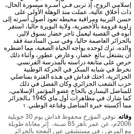
إسلامي الروح، إذ تربى فـي أسـرة ميسورة الحال،
ذات أخلاق عالية، عملت منذ الوهلة الأولى على
حسن التربية ومراقبة محيطه تعود أصول أسرته إلى
زاوية قرومة بالأخضرية، ولاية البويرة حاليا، استقر
أبوه في القصبة ليعمل تاجر خضار بسوق لالير،
بالجزائر العاصمة حاليا، وفي سـن السادسة فقد
والده، ترك لوحده يواجه الحياة الصعبة، مما اضطره
أن يشتغل بـائع خضار، وعارض عطور، وأثناء ذلك
حرص على متابعة دراسته بالمدرسة الفرنسي.
نخرط في شبابه المبكر في الحركة الوطنية
الجزائرية، احتك قداش في هـذه الفترة بمناضلي
حزب الشعب الجزائري وكان الفضل في ذلك
للمناضل اليساري بالحاج عضو المؤتمر الإسلامي،
كما شارك في مظاهرات أول ماي 1945 بـالجزائر
مما أكسبته خبرة المناضل وقناعة الوطني
.
1
وفاته
:
توفي المؤرخ محفوظ قداش يوم 30 جويلية
2006م، عن عمر ناهز 85 سـنة،
إثر معاناة طويلة
مع المرض ، في مستشفى عين النعجة بالجزائر