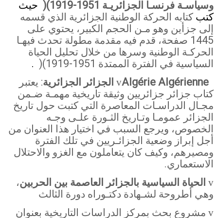
وسياسـة فرنسـا الجزائريـة
(1919-1951
)
حيث
كتب
كتابه الحركة الوطنية الجزائرية الذي قسمه
إلى جزأين وهو مـن الحجم الكبير، يحتوي على
1445 صفحة، قدم فيه مقدمة مطولة تحدث فيهـا
الحركـة الوطنية وسرها من خلال تحليل الحياة
السياسية في الفترة الممتدة
(1919-1951
)
.
Algérie Algérienne
الجزائر الجزائرية
: يعتبر
v
كتاب جزائر جزائريين وثيقة تاريخية مهمـة ضـمن
مجـال الدراسـات المعاصرة التي كتبت حول تاريخ
الجزائر عمومـا وتـاريخ الثـورة علـى وجـه
الخصوص، ويرجع السبب في اختيار هذا العنوان من
أجل إبراز وضعية الجزائـريين في تلك الفترة
ومصيرهم، وكيف كان يتعاملون مع الغزو والاحتلال
الاستعماري
.
الحياة السياسية بالجزائر العاصمة بين الحربين
،
v
وهي أطروحة لشـهادة دكتـوراه دورة الثالث
مشروع بحث بمركز الدراسات التاريخية بعنوان
v