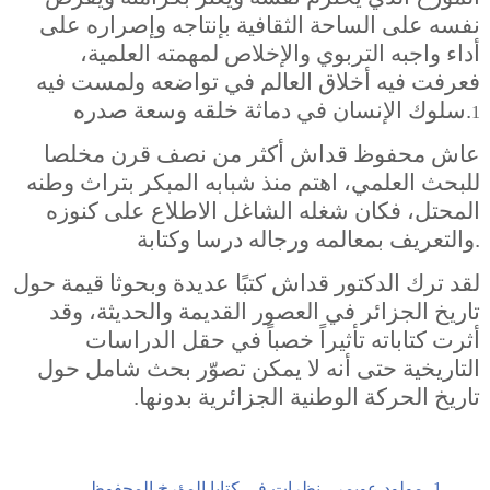
نفسه على الساحة الثقافية بإنتاجه وإصراره على
أداء واجبه التربوي والإخلاص لمهمته العلمية،
فعرفت فيه أخلاق العالم في تواضعه ولمست فيه
.
سلوك الإنسان في دماثة خلقه وسعة صدره
1
عاش محفوظ قداش أكثر من نصف قرن مخلصا
للبحث العلمي، اهتم منذ شبابه المبكر بتراث وطنه
المحتل، فكان شغله الشاغل الاطلاع على كنوزه
.
والتعريف بمعالمه ورجاله درسا وكتابة
لقد ترك الدكتور قداش كتبًا عديدة وبحوثا قيمة حول
تاريخ الجزائر في العصور القديمة والحديثة، وقد
أثرت كتاباته تأثيراً خصباً في حقل الدراسات
التاريخية حتى أنه لا يمكن تصوّر بحث شامل حول
تاريخ الحركة الوطنية الجزائرية بدونها.
1- مولود عويمر ، نظرات في كتابا المؤرخ المحفوظ