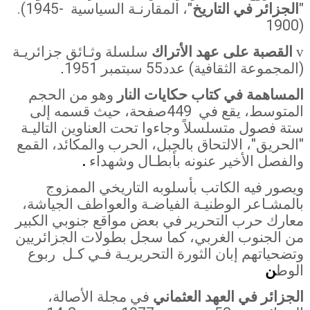
"
الجزائر في التاريخ
"، المقارنـة
السياسية
.(1945-
1900)
القصبة على عهد الأتراك
سلسلة وثـائق جزائريـة
v
(المجموعة الثقافية) عدد55 سبتمبر 1951
.
المساهمة في كتاب حكايات النار
وهو من الحجم
المتوسط، يقع في
449
صفحة، حيث قسمه إلى
ستة فصول متسلسلاً وجاءوا تحت العناوين التاليـة
"
الحريق"، الالتحاق بالجبل، الحرب والمكائد، القمع
والفصل الأخير عنونه بأبطـال وشهداء
.
ويصور فيه الكاتب بأسلوبه التاريخي الممزوج
بالمشـاعر الوطنيـة الفياضـة والعواطف الجياشة،
معارك حرب التحرير في بعض مواقع جنوبي الكبير
من الجنوب الغربي، كما سجل بطولات الجزائريين
وتضحياتهم إبان الثورة التحريريـة فـي كـل
ربوع
الوط
ن
الجزائر في العهد العثماني
في مجلة الأصالة،