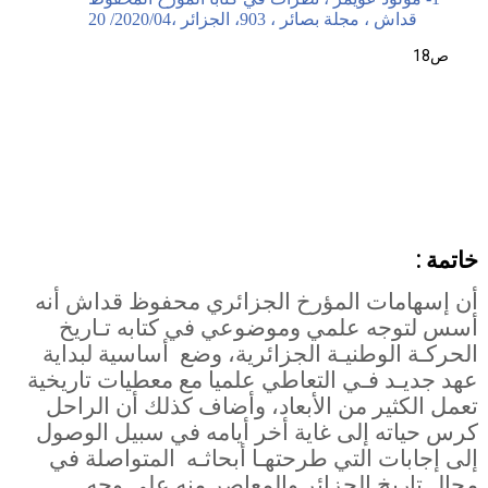
قداش ، مجلة بصائر ، 903، الجزائر ،2020/04/ 20
ص18
خاتمة :
أن إسهامات المؤرخ الجزائري محفوظ قداش أنه
أسس لتوجه علمي وموضوعي في كتابه تـاريخ
الحركـة الوطنيـة الجزائرية، وضع
أساسية لبداية
عهد جديـد فـي
التعاطي علميا مع معطيات تاريخية
تعمل الكثير من الأبعاد، وأضاف كذلك أن الراحل
كرس حياته إلى غاية أخر أيامه في سبيل الوصول
إلى إجابات التي طرحتهـا أبحاثـه
المتواصلة في
مجال تاريخ الجزائر والمعاصر منه على وجه