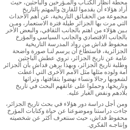
محطة أنظار الكتـاب والمـؤرخين والباحثين، حيث
أراد هؤلاء أن يقدموا للقارئ والمهتم بالتاريخ
مجموعة من الحقـائق التاريخية، عن أهم الأحداث
التي مرت بها الجزائر طيلة فترة الاستعمار، ومـن
بـين هؤلاء من اهتم بالجانب الثقافي، والبعض الأخر
بالجانب الاقتصادي والجانب السياسي والمؤرخ
محفوظ قداش من رواد المدرسة التاريخية
الجزائرية، فاستطاع أن يرسم لنـا صورة واضحة
عامة عن تاريخ الجزائر، تروي عطش الباحثين
وطلبة تاريخ الجزائر، وبهذا برهن قداش بأن الجزائر
أمة ولوده مثلها مثل الأمم الأخرى التي أعطت
لشعوبها رجالا ونساء نهضوا بثقافتها، وتراثها
وتاريخها، وحملوا على عاتقهم البحث في تاريخ
بلادهم ونفض الغبار عليه
.
ومن أجل دراسة دور هؤلاء في بحث تاريخ الجزائر،
جاءت دراستنا وموضوعنا عن حياة وكتابات المؤرخ
محفوظ قداش، حيث سنتعرف أكثر عن شخصيته
وإنتاجـه الفكري
.