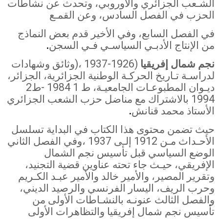
الشـعب الجزائري والأوروبي، وتحدث عن نشاطات
الحزب في الفصل السادس، وعن القمـع
في الفصل السابع، وفي الأخير قدم بعض النماذج
من الإنتاج الأدبـي السياسـي فـي
السجن
.
نجم شمال إفريقيا
(1926-1937 ،(وثائق وشهادات
لدراسـة تـاريخ الحركـة الوطنية الجزائرية، الجزائر،
ديـوان المطبوعـات الجامعيـة، ط 1 1984 -ط2
1994 بالاشتراك مع مناضل حزب الشعب الجزائري
الأستاذ محمد قنانش
.
حيث تضمن محتوى هذا الكتاب في البداية تسلسل
الأحـداث مـن 1912 إلـى
1937
،وفي الفصل الثاني
الوضع السياسي قبل تأسيس نجم الشمال
الإفريقي، حيـث جاء تحته عناوين قضية التجنيد،
وتقرير المصير، والأمير خالد والأمير عبـد الكـريم
وحرب الريف، اليسار الفرنسي والرصيد الديني،
والفصل الثالث عنونـه بالنشـاطات الأولى من
تأسيس نجم شمال إفريقيا والتظاهرات الأولى