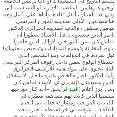
لقسم التاريخ في السبعينيات أو نائبًا لرئيس الجامعة
أو في غيرها من المناصب الإدارية أو السياسية التي
وفي هذا السياق، أنقل
.
تقلدها وأداها على أكمل وجه
هنا شهادتين، الأولى لصديقه المؤرخ الفرنسي
بنيامين سطورا، والثانية لصديقه الجزائري الدكتور
ناصر الدين سعيدوني، قال الأستاذ سطورا أن
قداش كان «من المؤرخين الأوائل الذين خاضوا
منهج المقارنة وتوسيع الشهادات وتمحيص محتوياتها
قبل سردها في المؤلفات وهو الشخص الذي
استطاع الولوج بعمق داخل رفوف المركز الفرنسي
الذي يحتوي على مواد هامة للأرشيف الجزائري
وأما الدكتور ناصر
».
الخاص بفترة ما قبل الاستقلال
الدين سعيدوني فإنه يرى أن الأستاذ قداش كان
ومن أبرز أعلام
)
الجزائر
(
بحق «أحد كبار مؤرخيها
مثقفيها الذين كانت لهم مساهمة متميّزة في
الكتابات التاريخية ومشاركة فعالة في الحياة
الثقافية… عرفته في عز نشاطه، فخبرت فيه
المؤرخ الذي يحترم نفسه ويعتز بكرامته ويفرض