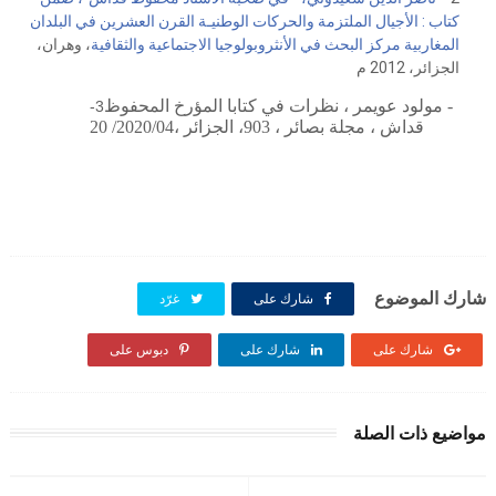
كتاب : الأجيال الملتزمة والحركات الوطنيـة القرن العشرين في البلدان
المغاربية مركز البحث في الأنثروبولوجيا الاجتماعية والثقافية
، وهران،
الجزائر، 2012 م
- مولود عويمر ، نظرات في كتابا المؤرخ المحفوظ
3-
قداش ، مجلة بصائر ، 903، الجزائر ،2020/04/ 20
شارك الموضوع
شارك على
غرّد
شارك على
شارك على
دبوس على
مواضيع ذات الصلة