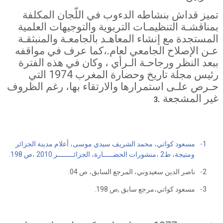
تميز قداش بنشاطه الدءوب في اللّجان المكلفة
بمناقشـة التنظيمـات التربوية والتوجيهات العلمية
المستجدة مع إنشاء المعاهـد بالجامعـة والمنبثقـة
عـن الإصلاح الجامعي لعام
.
،كما عرف في مواقفه
ببعد النظر ورجاحـة الـرأي ، وكان في هذه الفترة
رئيس مجلة تاريخ وحضارة المغرب 1974 التي
حـرص علـى استمرارها والارتقاء بها، رغم الظروف
غير المشجعة
.
3
1-
مسعود كواتي، محمد الشريف سيدي موسى، أعلام مدينة الجزائر
ومتيجة، ط2 ،منشورات الحضـــــارة، الجزائــــــــر 2010 ،ص 198.
2-
ناصر الدين سعيدوني، المرجع السابق، ص 04.
3-
مسعود كواتي،مرجع سابق ,ص 198.