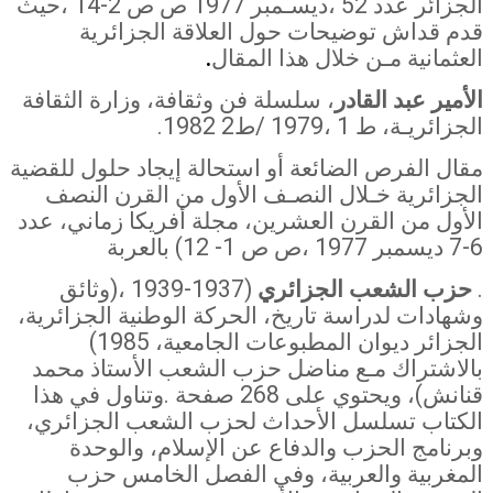
الجزائر عدد 52 ،ديسـمبر 1977 ص ص 2-14 ،حيث
قدم قداش توضيحات حول العلاقة الجزائرية
العثمانية مـن خلال هذا المقال
.
الأمير عبد القادر
، سلسلة فن وثقافة، وزارة الثقافة
الجزائريـة، ط 1 ،1979 /ط2
.1982
مقال الفرص الضائعة أو استحالة إيجاد حلول للقضية
الجزائرية خـلال النصـف الأول من القرن النصف
الأول من القرن العشرين، مجلة أفريكا زماني، عدد
6-7 ديسمبر 1977 ،ص ص 1- 12) بالعربة
.
حزب الشعب الجزائري
(1937-1939 ،(وثائق
وشهادات لدراسة تاريخ، الحركة الوطنية الجزائرية،
الجزائر ديوان المطبوعات الجامعية، 1985)
بالاشتراك مـع مناضل حزب الشعب الأستاذ محمد
قنانش)، ويحتوي على 268 صفحة
.
وتناول في هذا
الكتاب تسلسل الأحداث لحزب الشعب الجزائري،
وبرنامج الحزب والدفاع عن الإسلام، والوحدة
المغربية والعربية، وفي الفصل الخامس حزب