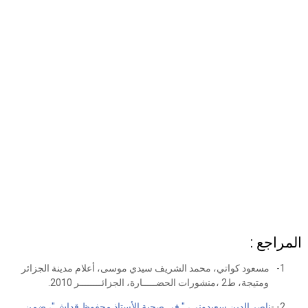
المراجع :
1-
مسعود كواتي، محمد الشريف سيدي موسى، أعلام مدينة الجزائر
ومتيجة، ط2 ،منشورات الحضـــــارة، الجزائــــــــر 2010.
2-
-
ناصر الدين سعيدوني، " في صحبة الأستاذ محفوظ قداش"، ضمن