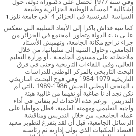
وفي سنة 1977 تحصل على دكتـوراه دولة، حول
إشكالية "المسألة الوطنية الجزائرية وطبيعة
السياسة الفرنسية في الجزائر
" 4
في جامعة تلوز
.
1
كما تنبه قداش باكرا إلى الأبعاد السلبية التي تنعكس
علـى بنـاء الدولة وتطور المجتمع في الجزائر من
جراء تراجع مكانة الجامعة، وتهميش الأسـتاذ
الجامعي، وحاول التنبيه إلى سلبياتها، من خلال
ملاحظاته على مستوى الجامعـة ، أو وزارة التعليم
العالي، وفي اللقاءات التاريخية وحتى في فرق
البحث التاريخي بالمركز الوطني للدراسات
التاريخية 1979-1984 وفي فوج البحـث التـاريخي
بـالمتحف الوطني للجيش 1986-1989 ،التي لم
تكن تجد آذانا صاغية أو تفهما من غالبية هيئة
التدريس . ورغم هذه الأحداث لم يتفانى في أداء
واجبه التعليمي ومهمته العلمية، فظل مواظبا على
عمله الجامعي، من خلال التدريس ومناقشة
الرسائل الجامعية، قبل أن لقد
يتفرغ لتطوير معهد
اقتصاد المكتبات الذي تولى إدارته ثم رئاسـة