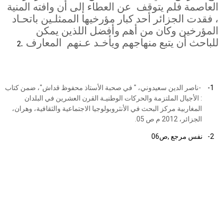
العاصمة فلم يتوقف
عن العطاء إلى أن وافته المنية
، فقدت الجزائر أحد كبار مؤرخيها الممثلـين باتحـاد
المؤرخين وكان من أهم وأفضل اللذين يمكن
للباحث أن يتبع منهاجهم ويأخـد عـنهم
المعارف
.
2
1-
-
ناصر الدين سعيدوني، " في صحبة الأستاذ محفوظ قداش"، ضمن كتاب
: الأجيال الملتزمة والحركات الوطنيـة القرن العشرين في البلدان
المغاربية مركز البحث في الأنثروبولوجيا الاجتماعية والثقافية، وهران،
الجزائر، 2012 م ص 05
.
2-
نفس مرجع ,ص06