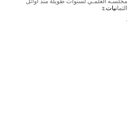
مجلسـه العلمـي لسنوات طويلة منذ أوائل
الثما
نيات.
2
.