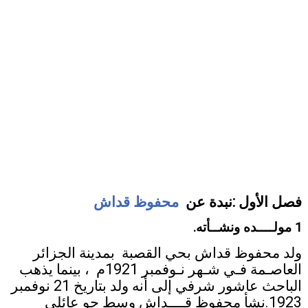
فصل الأول :نبدة عن
محفوظ قداش
1 مولــــده ونشــأته
.
ولد محفوظ قداش بحي القصبة بمدينة الجزائر
العاصـمة فـي شـهر نـوفمبر 1921م ، بينما يذهب
الباحث عاشور شرفي إلى أنه ولد بتاريخ 21 نوفمبر
1923.نشأ محفوظ قــــداش وسط جو عائلي