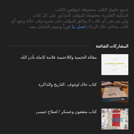
جميع حقوق الكتب محفوظة لمؤلفين الكتب
الملكية الفكرية محفوظة للمؤلف المذكور على كل كتاب
ولن يتم نشر أى كتاب لا يوافق المؤلف على نشره وفى حالة وجود أى
كتاب مخالف ذلك الرجاء
اتصل بنا
فوراً وسيتم التعامل معه
المشاركات الشائعة
مقالة الحتمية واللاحتمية علامة كاملة بأذن الله
كتاب جاك لوغوف.. التاريخ والذاكرة
كتاب مثقفون وعسكر / لصلاح عيسى