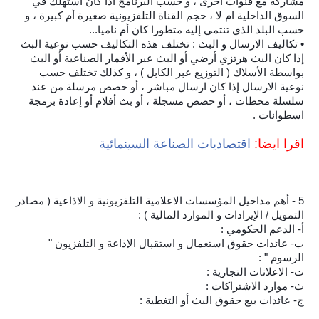
مشاركة مع قنوات أخرى ، و حسب البرنامج اذا كان استهلك في
السوق الداخلية ام لا ، حجم القناة التلفزيونية صغيرة أم كبيرة ، و
حسب البلد الذي تنتمي إليه متطورا كان أم ناميا...
• تكاليف الارسال و البث : تختلف هذه التكاليف حسب نوعية البث
إذا كان البث هرتزي أرضي أو البث عبر الأقمار الصناعية أو البث
بواسطة الأسلاك ( التوزيع عبر الكابل ) ، و كذلك تختلف حسب
نوعية الارسال إذا كان ارسال مباشر ، أو حصص مرسلة من عند
سلسلة محطات ، أو حصص مسجلة ، أو بث أفلام أو إعادة برمجة
اسطوانات .
اقرا ايضا:
اقتصاديات الصناعة السينمائية
5 - أهم مداخيل المؤسسات الاعلامية التلفزيونية و الاذاعية ( مصادر
التمويل / الإيرادات و الموارد المالية ) :
أ‌- الدعم الحكومي :
ب‌- عائدات حقوق استعمال و استقبال الإذاعة و التلفزيون "
الرسوم " :
ت‌- الاعلانات التجارية :
ث‌- موارد الاشتراكات :
ج‌- عائدات بيع حقوق البث أو التغطية :