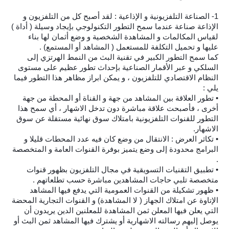
1- الصناعة التلفزيونية و الإذاعية : لقد أصبح كل من التلفزيون و
الإذاعة صناعة عندما سمح التطور التكنولوجي بإيجاد وسيلة ( أداة )
لقياس المكالمات و المشاهدة الشخصية و وضع أثمان لها بناء
عليها و تحميل التكلفة للمستعمل ( المشاهد أو المستمع) .
كما سمح التطور الكبير في تقنية البث من النمط الهرتزي إلى
السلكي و عبر الأقمار الصناعية بإحداث تطور عظيم على مستوى
النظام الاقتصادي للتلفزيون ، و يمكن ابراز مظاهر هذا التطور فيما
يلي :
• تطور العلاقة بين المشاهد من جهة و القناة أو المحطة من جهة
أخرى ، فأصبحت علاقة مباشرة دون تدخل الاشهار ، أي سمح هذا
التطور للقنوات التلفزيونية بامتلاك سوق نهائية مستقلة عن سوق
الاشهار.
• تكاثر العرض : الانتقال من وضع كان فيه عدد المحطات قليلا و
البرامج محدودة إلى وضع يتميز بوفرة القنوات العامة و المتخصصة
.
• تطبيق التقنيات التسويقية في مجال التلفزيون بظهور قنوات
متخصصة تلبي حاجات المشاهدين مباشرة حسب تطلعاتهم .
• ظهور تشكيلة من القنوات العمومية التي يدفع فيها المشاهد
الإتاوة عن امتلاك الجهاز ( لا المشاهدة) و القنوات التجارية المحضة
التي يعلن فيها المعلن ثمن المشاهدة للمعلنين الدين يريدون أن
يوصل إليهم رسالته الاشهارية أو يشترك فيها المشاهد ثمن البث أو