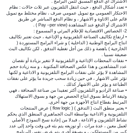
الاشتراك أي الدفع المسبق لثمن البرامج .
• تعدد أشكال الدفع ، حيث انتقل التلفزيون عبر ثلاث حالات : نظام
الاحتكار العمومي مع تمويل عمومي صرف ، نظام مختلط مع تمويل
قائم على الاتاوة و الاشهار ، و نظام الدفع المباشر عن طريق
الاشتراك أو الدفع عند المشاهدة (Pay –per view ) .
2- الخصائص الاقتصادية للإعلام المرئي و المسموع :
• ارتفاع تكاليف الصناعة التلفزيونية و الإذاعية ، حيث تعتبر تكاليف
انتاج البرامج الوطنية ( الداخلية ) و شراء البرامج المستوردة (
الخارجية ) باهضة و ذلك من أجل تغطية التدفق ، لكن تكاليف البث
ضعيفة نسبيا .
• نفقات المحطات الإذاعية و التلفزيونية لا تتغير بزيادة أو نقصان
عدد المشاهدين و هذا عكس الصحافة المكتوبة ، و منه زيادة حجم
المشاهدة لا يؤثر على نفقات البرامج التلفزيونية و الاذاعية و لكنها
تؤثر على الاشهار ، في حين زيادة سحب جريدة ما يؤثر على نفقات
الطباعة و يؤثر على الاشهار كذلك .
• صناعة الراديو و التلفزيون أكثر تعقيدا من صناعة الصحافة ، فهي
وثيقة الارتباط بسوق انتاج الحصص من جهة و بسوق الاستهلاك
المرتبط بقطاع انتاج الأجهزة من جهة أخرى.
• يعتبر منطق البث ( التدفق ) ( flow logic ) عرض المنتجات
التلفزيونية و الاذاعية بواسطة البث الجماهيري المنطق الذي يحكم
نشاط التلفزيون و الاذاعة ، فبدلا من إعادة نسخ النموذج الأصلي
لعمل معين ، عدة مرات ، أو توزيعه يتم بثه في وقت واحد إلى عدد
كبير من المستهلكين ، و بصيغة أخرى يتم عرض نفس البرنامج