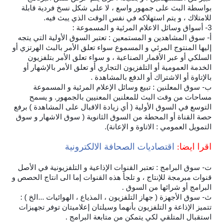
بواسطة البث على جمهور واسع ، لا على شكل نسخ فردية قابلة
للامتلاك ، و يتم استهلاكه في نفس الوقت الذي يبث فيه.
3- أسواق وسائل الاعلام المرئية و المسموعة :
أ‌- سوق المشاهدين و المستمعين : تعتبر السوق الأولية التي يتجه
إليها المنتوج المرئي و المسموع سواء تعلق الأمر بالبث الهرتزي أو
السلكي أو عبر الأقمار الصناعية ، و سواء تعلق الأمر بتلفزيون
الخدمة العمومية أو التلفزيون التجاري أو تعلق الأمر بالإشهار أو
بالإتاوة أو الاشتراك أو الدفع بالمشاهدة .
ب‌- سوق المعلنين : تبيع وسائل الإعلام المرئية و المسموعة
مساحات من وقت البث للمعلنين المعنيين بالجمهور. و يسمح
التوسع في السوق الأولية ( أي زيادة الاقبال على المشاهدة ) برفع
حصة القناة أو المحطة من السوق الثانوية ( سوق الاشهار و سوق
التمويل العمومي : الاتاوة و الإعانة).
اقرا ايضا:
اقتصاديات الصحافة الالكترونية
ت‌- سوق البرامج : تعتبر القنوات الإذاعية و التلفزيونية في الأصل
قنوات مبرمجة للإنتاج ، و تلجأ هذه القنوات إما الى انتاج الحصص و
البرامج أو شرائها من السوق .
ث‌- سوق الأجهزة ( جهاز التلفزيون ، المذياع ، الهوائيات ...الخ ) :
تتميز الإذاعة و التلفزيون بأنهما وسيلتان إعلاميتان توفر تجهيزات
استقبال المتلقي لكي يتمكن من متابعة البرامج .