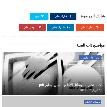
شارك الموضوع
شارك على
غرّد
شارك على
شارك على
دبوس على
مواضيع ذات الصلة
كتب أعلام واتصال
كتاب نظريات وسائل الاعلام لملفين ديفلير pdf
أبريل 02, 2019
وسائل الإعلام