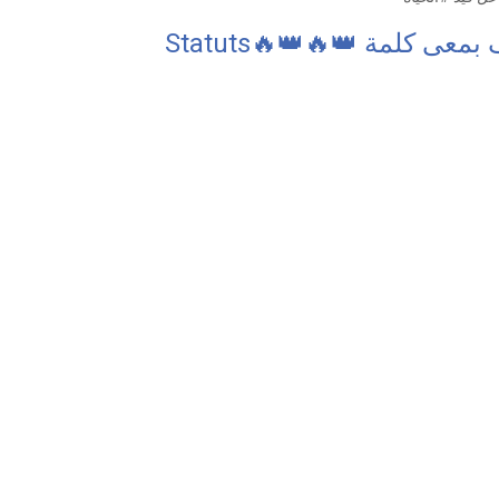
ى كلمة 👑🔥👑🔥Statuts