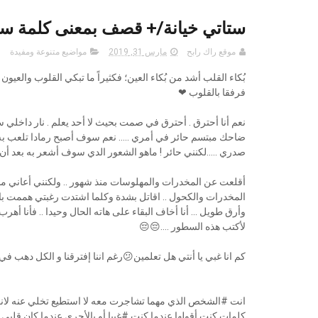
ستاتي خيانة/+ قصف بمعنى كلمة ست
موقع راك رابح
مارس 31, 2019
مواضيع متنوعة ومفيدة
بُكاء القلب أشد من بُكاء العين؛ فكثيراً ما تبكي القلوب والعيون
فرفقا بالقلوب ❤
نعم أنا أحترق . أحترق في صمت بحيث لا أحد يعلم . نار داخلي س
ضاحك مبتسم حائر في أمري ..... نعم سوف أصبح رمادا تلعب به 
صدري .....لكنني حائر ! ماهو الشعور الدي سوف أشعر به بعد أن
أقلعت عن المخدرات والمهلوسات منذ شهور .. ولكنني أعاني م
المخدرات والكحول .. اقاتل بشدة وكلما اشتدت رغبتي هممت بال
وأرق طويل ... أنا أخاف البقاء على هاته الحال وحيدا .. فأنا أه
لأكتب هذه السطور ....😔😔
كم انا غبي يا أنتي هل تعلمين😕رغم اننا إفترقنا و الكل دهب
انت #الشخص الذي مهما تشاجرت معه لا استطيع تخلي عنه لا
كلمات كنت أقولها عندما كنت #غبيا أو بالأحرى عندما كان قلبي 