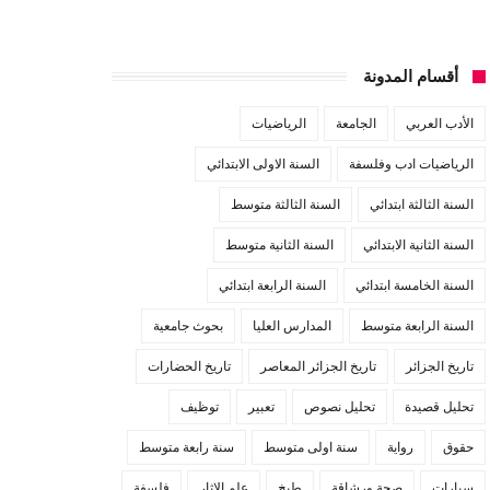
أقسام المدونة
الأدب العربي
الجامعة
الرياضيات
الرياضيات ادب وفلسفة
السنة الاولى الابتدائي
السنة الثالثة ابتدائي
السنة الثالثة متوسط
السنة الثانية الابتدائي
السنة الثانية متوسط
السنة الخامسة ابتدائي
السنة الرابعة ابتدائي
السنة الرابعة متوسط
المدارس العليا
بحوث جامعية
تاريخ الجزائر
تاريخ الجزائر المعاصر
تاريخ الحضارات
تحليل قصيدة
تحليل نصوص
تعبير
توظيف
حقوق
رواية
سنة اولى متوسط
سنة رابعة متوسط
سيارات
صحة ورشاقة
طبخ
علم الاثار
فلسفة