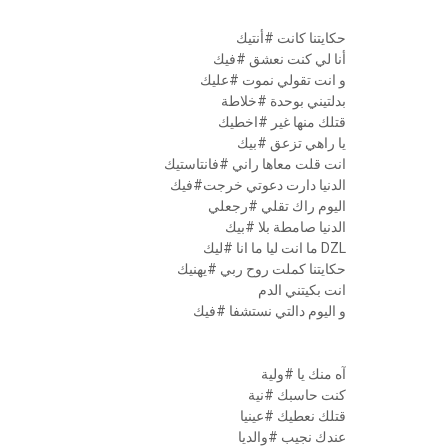
حكايتنا كانت #أنتيك
أنا لي كنت نعشق #فيك
و انت تقولي نموت #عليك
بدلتيني بوحدة #خلاطة
قتلك منها غير #اخطيك
يا راهي تزعق #بيك
انت قلت معاها راني #فانتاستيك
الدنيا دارت دعوتي خرجت#فيك
اليوم راك تقلي #رجعلي
الدنيا صامطة بلا #بيك
DZL ما انت ليا ما انا #ليك
حكايتنا كملت روح ربي #يهنيك
انت بكيتني الدم
و اليوم دالتي نستشفا #فيك
آه منك يا #ولية
كنت حاسبك #نية
قتلك نعطيك #عينيا
عندك نجيب #والديا