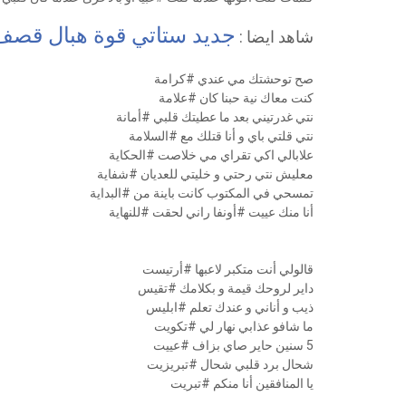
جديد ستاتي قوة هبال قصف بمع
شاهد ايضا :
صح توحشتك مي عندي #كرامة
كنت معاك نية حبنا كان #علامة
نتي غدرتيني بعد ما عطيتك قلبي #أمانة
نتي قلتي باي و أنا قتلك مع #السلامة
علابالي اكي تقراي مي خلاصت #الحكاية
معليش نتي رحتي و خليتي للعديان #شفاية
تمسحي في المكتوب كانت باينة من #البداية
أنا منك عييت #أونفا راني لحقت #للنهاية
قالولي أنت متكبر لاعبها #أرتيست
داير لروحك قيمة و بكلامك #تقيس
ذيب و أناني و عندك تعلم #ابليس
ما شافو عذابي نهار لي #تكويت
5 سنين حاير صاي بزاف #عييت
شحال برد قلبي شحال #تبريزيت
يا المنافقين أنا منكم #تبريت