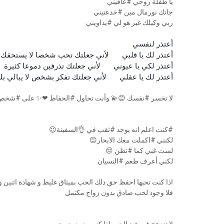
يا طفلة روحي #عافيني
جاتك نورمال مين #خدعتيني
ربي وكيلك غير هو لي #يداويني
أعتذر لنفسي
😔
لأني جعلتك تحب شخصا لا يستحقك
أعتذر لك يا قلبي
💔
لأني جعلتك تذرفين دموعا كثيرة
أعتذر لكي يا عيوني

😩
أني جعلتك تفكر بشخص لا يبالي بك
أعتذر لك يا عقلي
😿
نت تحاول #الحفاظ ❤✨ على #شخص لا يهتم #بفقدانك 💯💔😞
#كنت اعلم انه يوجد #ثقب في 👌السفينة😉
لكنني #اكملت معك الابحار😊
لست غبي كما #تظن 😒
لكني أعرف طعم #النسيان
ظ حق دلك الحب بميثاق غليظ و شهادة اثنين و خاتم يزين اصبعها
فلا وجود لحب صادق بدون زواج مكتمل