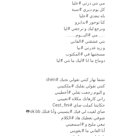
مي نتي درتي #عليا
كل يوم ديري #سبة
باه تبعدي #عليا
كنا توجور #ندابزو
ونرجع ليك و ترجعي #ليا
........مي #اليـــوم..........
نتي عشقتي #الفاني
و زيد غدرتي #بيا
مسحتيها في #المكتوب
دوماج ما انا #ليك ما نتي #ليا
نشفا نهار كنتي تقولي نحبك #chéri
كنتي تقولي بقلبك #ملكتيني
و اليوم رجعت تقلي #أخطيني
راني كارهاتك مكلاه #تعييني
حكايتنا كملت صاي #Cest_fini
صاي لقيت لي فيك #ينسيني وأنا قتلك ok bb🐸
شوفي نعطيك هاد #الكلام
تبعي مليح و #اسمعيني
أنا الفاني ما #يغويني