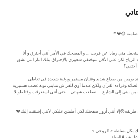
اتي
 صامته 😓💔 *!
تجعل مني رمادا عن قريب .... و المضحك في الأمر أنني أحترق و أنا
الرياح لكن على الأقل سيختفي شعوري بالإحتراق بتلك النار التي تشق
 أختفي؟
نذ يومين من صداع شديد وغثيان مستمر ورغبة شديدة في تعاطي
صلاة وقراءة القرآن ولكن عندما آوي للفراش تنتابني نوبة غضب هستيرية
رب من بيتي إلى الشارع ... انقطعت شهيتي ... حتى أنني استغرقت وقتا طويلا
 في طريقه😢إلا أنني أزور صفحتك لكي أطمئن عليكي لأنني إشتقت إليك💔
نك بكل بساطة < #روحي >
عل قيد #الحياة