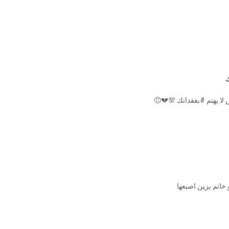
😢

ل
😞
لا تخسر #نفسك 😊💫 وأ
اذا كنت تحبها احف