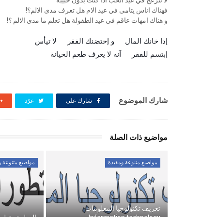
لا تنزعج في عيد الحب اذا كنت بدون حبيبة
فهناك اناس يتامى في عيد الام هل تعرف مدى الالم؟!
و هناك امهات عاقم في عيد الطفولة هل تعلم ما مدى الالم ؟!
إدا خانك المال
و إحتضنك الفقر
لا تيأس
😢
💎
إبتسم للفقر
آنه لا يعرف طعم الخيانة
🙃
😊
شارك الموضوع
شارك على
غرّد
مواضيع ذات الصلة
مواضيع متنوعة ومفيدة
مواضيع متنوعة و
تعريف تكنولوجيا المعلومات