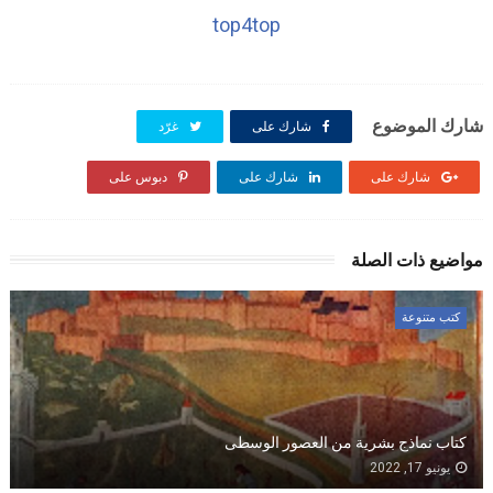
top4top
شارك الموضوع
شارك على
غرّد
شارك على
شارك على
دبوس على
مواضيع ذات الصلة
كتب متنوعة
كتاب نماذج بشرية من العصور الوسطى
يونيو 17, 2022