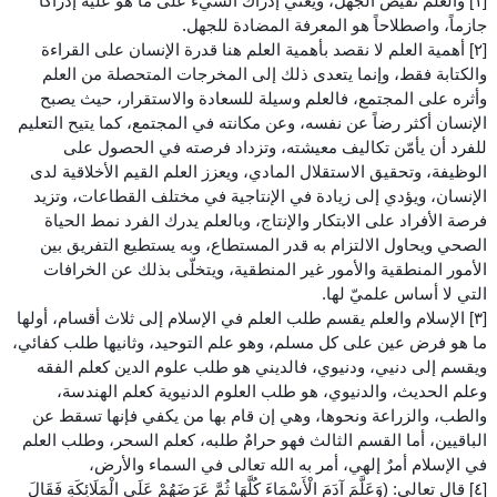
[١] والعلم نقيض الجهل، ويعني إدراك الشيء على ما هو عليه إدراكاً
جازماً، واصطلاحاً هو المعرفة المضادة للجهل.
[٢] أهمية العلم لا نقصد بأهمية العلم هنا قدرة الإنسان على القراءة
والكتابة فقط، وإنما يتعدى ذلك إلى المخرجات المتحصلة من العلم
وأثره على المجتمع، فالعلم وسيلة للسعادة والاستقرار، حيث يصبح
الإنسان أكثر رضاً عن نفسه، وعن مكانته في المجتمع، كما يتيح التعليم
للفرد أن يأمّن تكاليف معيشته، وتزداد فرصته في الحصول على
الوظيفة، وتحقيق الاستقلال المادي، ويعزز العلم القيم الأخلاقية لدى
الإنسان، ويؤدي إلى زيادة في الإنتاجية في مختلف القطاعات، وتزيد
فرصة الأفراد على الابتكار والإنتاج، وبالعلم يدرك الفرد نمط الحياة
الصحي ويحاول الالتزام به قدر المستطاع، وبه يستطيع التفريق بين
الأمور المنطقية والأمور غير المنطقية، ويتخلّى بذلك عن الخرافات
التي لا أساس علميّ لها.
[٣] الإسلام والعلم يقسم طلب العلم في الإسلام إلى ثلاث أقسام، أولها
ما هو فرض عين على كل مسلم، وهو علم التوحيد، وثانيها طلب كفائي،
ويقسم إلى دنيي، ودنيوي، فالديني هو طلب علوم الدين كعلم الفقه
وعلم الحديث، والدنيوي، هو طلب العلوم الدنيوية كعلم الهندسة،
والطب، والزراعة ونحوها، وهي إن قام بها من يكفي فإنها تسقط عن
الباقيين، أما القسم الثالث فهو حرامٌ طلبه، كعلم السحر، وطلب العلم
في الإسلام أمرٌ إلهي، أمر به الله تعالى في السماء والأرض،
[٤] قال تعالى: (وَعَلَّمَ آدَمَ الْأَسْمَاءَ كُلَّهَا ثُمَّ عَرَضَهُمْ عَلَى الْمَلَائِكَةِ فَقَالَ