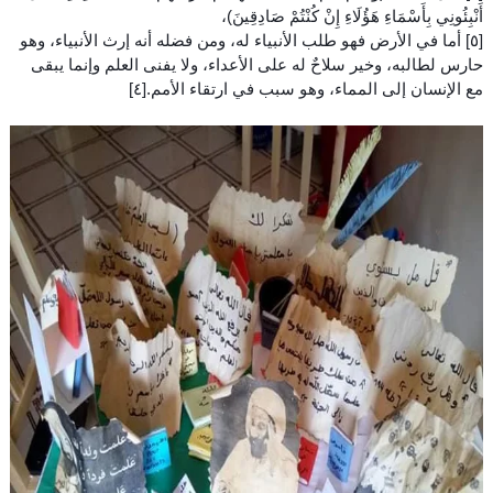
أَنْبِئُونِي بِأَسْمَاءِ هَؤُلَاءِ إِنْ كُنْتُمْ صَادِقِينَ)،
[٥] أما في الأرض فهو طلب الأنبياء له، ومن فضله أنه إرث الأنبياء، وهو
حارس لطالبه، وخير سلاحٌ له على الأعداء، ولا يفنى العلم وإنما يبقى
مع الإنسان إلى المماء، وهو سبب في ارتقاء الأمم.[٤]