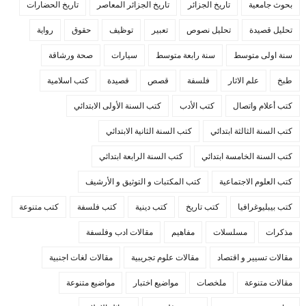
بحوث جامعية
تاريخ الجزائر
تاريخ الجزائر المعاصر
تاريخ الحضارات
تحليل قصيدة
تحليل نصوص
تعبير
توظيف
حقوق
رواية
سنة اولى متوسط
سنة رابعة متوسط
سيارات
صحة ورشاقة
طبخ
علم الاثار
فلسفة
قصص
قصيدة
كتب اسلامية
كتب أعلام واتصال
كتب الأدب
كتب السنة الأولى الابتدائي
كتب السنة الثالثة ابتدائي
كتب السنة الثانية الابتدائي
كتب السنة الخامسة ابتدائي
كتب السنة الرابعة ابتدائي
كتب العلوم الاجتماعية
كتب المكتبات و التوثيق و الأرشيف
كتب بيبليوغرافيا
كتب تاريخ
كتب دينية
كتب فلسفة
كتب متنوعة
مذكرات
مسلسلات
مفاهيم
مقالات ادب وفلسفة
مقالات تسيير و اقتصاد
مقالات علوم تجريبية
مقالات لغات اجنبية
مقالات متنوعة
ملخصات
مواضيع اختبار
مواضيع متنوعة