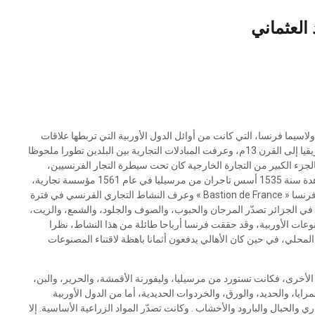
 العثماني
ولاسيما فرنسا، التي كانت من أوائل الدول الأوربية التي تربطها علاقات
تجارية مع الجزائر، إذ يرجع تاريخ وجودها في سواحل شمال إفريقيا إلى القرن 13م، وعرفت المبادلات التجارية بين البلدين تطورا ملحوظا
لحقت الجزائر بالدولة العثمانية في مطلع القرن 16م. فالجزء الكبير من التجارة الخارجية كان تحت سيطرة التجار الفرنسيين،
الذين وجودوا كل التسهيلات لدى حكام الجزائر، وبناءا على معاهدة سنة 1535 أسس تاجران من مرسيليا في عام 1561 مؤسسة تجارية،
ومركزا لصيد المرجان في القالة، التي عرفت فيما بعد، بحصن فرنسا « Bastion de France » وعرف النشاط التجاري الفرنسي في فترة
نت المؤسسة الفرنسية في الجزائر تصدّر المرجان والحبوب، والصوف والجلود، والشمع، والزيت،
نوعات الأوربية، وقد حققت فرنسا أرباحا طائلة من هذا النشاط، نظرا
المحلي، في حين كان الأهالي يدفعون أثمانا باهظة لاقتناء المصنوعات
 الأخرى، فكانت تستورد من مرسيليا، وليفورنة الأقمشة، والحرير، والبن،
رايا، والحديد، والورق، والخردوات الحديدية، أما من الدول الأوربية
 والحبال والبارود والأخشاب . وكانت تصدّر المواد الزراعية الأساسية. إلا