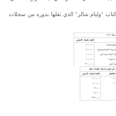
كتاب "وليام شالر" الذي نقلها بدوره من سجلات