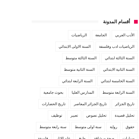
أقسام المدونة
الأدب العربي
الجامعة
الرياضيات
الرياضيات ادب وفلسفة
السنة الاولى الابتدائي
السنة الثالثة ابتدائي
السنة الثالثة متوسط
السنة الثانية الابتدائي
السنة الثانية متوسط
السنة الخامسة ابتدائي
السنة الرابعة ابتدائي
السنة الرابعة متوسط
المدارس العليا
بحوث جامعية
تاريخ الجزائر
تاريخ الجزائر المعاصر
تاريخ الحضارات
تحليل قصيدة
تحليل نصوص
تعبير
توظيف
حقوق
رواية
سنة اولى متوسط
سنة رابعة متوسط
سيارات
صحة ورشاقة
طبخ
علم الاثار
فلسفة