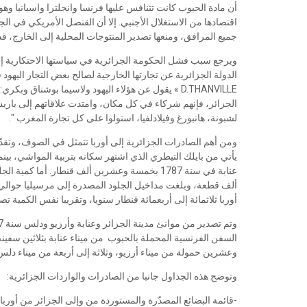
أن مادة الحبوب كانت تتنافس عليها فرنسا وانجلترا واسبانيا وهول
اقتصادها من الاستغلال الأجنبي. إلا أن القنصل الأمريكي في الجز
جميع المرافق، ومنعها تصدير المنتوجات المحلية إلى الخارج، ق
ويرجع سبب فشل الحكومة الجزائرية في سياستها الاحتكارية إلى
D.THANVILLE » يقول عن هؤلاء اليهود ولاسيما بوشناق 
الجزائر، فإنهم شركاء في كل مكان، وامتدت علاقاتهم إلى باريس،
لشبونة، هانبورغ وفيلادلفيا، استولوا على كل تجارة المغرب ".
ومن أهم الصادرات الجزائرية إلى أوربا تتمثل في الصوف، وتقدّر
يأتي من بايلك التيطري الذي اشتهر سكانه بتربية المواشي، بي
عنابة في سنة 1787 بخمسة وعشرين ألف قنطار. أم
ألف قطعة، وبلغت مداخيل الجلود المصدرة إلى مرسيليا حوالي مائ
أوربا ثلاثمائة إلى أربعمائة قنطار سنويا، وتقريبا نفس الكمية تصد
السفن الفرنسية المحملة بالحبوب من ميناء عنابة بثلاثين سفينة
وعشرين حمولة من ميناء أرزيو، وثلاثة إلى أربعة من ميناء د
وتوضح هذه الجداول جانبا من الصادرات والواردات الجزائرية:
-قائمة البضائع المصدّرة والمستوردة من وإلى الجزائر من أوربا سنة