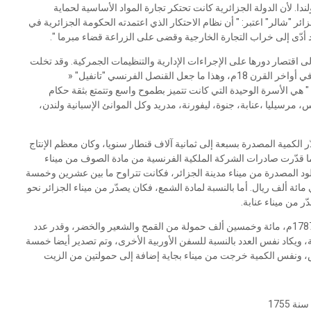
ندا. لأن الدولة الجزائرية كانت تحتكر تجارة المواد الأساسية لحماية
ائر "شالر" اعتبر: " أن نظام الاحتكار الذي اعتمدته الحكومة الجزائرية في
د أدّى إلى خراب التجارة الخارجية وقضى على الزراعة قضاء مبرما ".
 اقتصار دورها على الإجراءات الإدارية والتنظيمات الجمركية. وقد تخلت
الدولة الجزائرية عن تجارتها الخارجية لصالح بعض التجار اليهود في أواخر القرن 18م، وهذا ما جعل القنصل الفرنسي "تانفيل" «
وبكري: " هي الأسرة الوحيدة التي كانت تتميز بطموح واسع وتتمتع بثقة حكام
 مرسيليا ،عنابة، جنوة، ليفورنة، مدريد وكل الموانئ الإسبانية ولندن،
 الكمية المصدرة بسبعة إلى ثمانية آلاف قنطار سنويا، وكان معظم الإنتاج
نما قدّرت صادرات الشركة الملكية الفرنسية من مادة الصوف من ميناء
ا كمية الجلود المصدرة من ميناء مدينة الجزائر، فكانت تتراوح ما بين عشرين وخمسة
ة ألف ريال. أما بالنسبة لمادة الشمع، فكان يصدّر من ميناء الجزائر نحو
ّر من ميناء عنابة.
وتم تصدير من موانئ مدينة الجزائر وعنابة وأرزيو ودلس سنة 1787م، مائة وخمسين ألف حمولة من القمح والشعير والخضر، وقدر عدد
، ويكاد نفس العدد بالنسبة للسفن الأوربية الأخرى، وتم تصدير أيضا خمسة
لس، ونفس الكمية خرجت من ميناء بجاية إضافة إلى حمولتين من الزيت
 1755