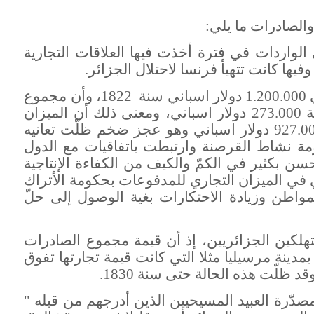
الصادرات ما يلي:
الواردات في فترة أخذت فيها العلاقات التجارية
فيها كانت تتهيأ فرنسا لاحتلال الجزائر.
أن مجموع قيمة الواردات بلغت حوالي 1.200.000 دولار اسباني سنة 1822، وأن مجموع
قيمة الصادرات بلغت في نفس السنة 273.000 دولار اسباني، ومعنى ذلك أن الميزان
التجاري للجزائر سجّل عجزا قدره 927.000 دولار اسباني وهو عجز ضخم ظلّت تعانيه
كومة نشاط القرصنة وارتبطت باتفاقيات مع الدول
 أحسن بكثير في الكمّ والكيف من الكفاءة الإنتاجية
ري في الميزان التجاري للمدفوعات بحكومة الأتراك
مواطن وزيادة الاحتكارات بغية الوصول إلى حلّ
هلكين الجزائريين، إذ أن قيمة مجموع الصادرات
مدينة مرسيليا مثلا التي كانت قيمة تجارتها تفوق
د ظلّت هذه الحالة حتى سنة 1830.
صدّرة العبيد المسيحيين الذين أدرجهم من قبله "