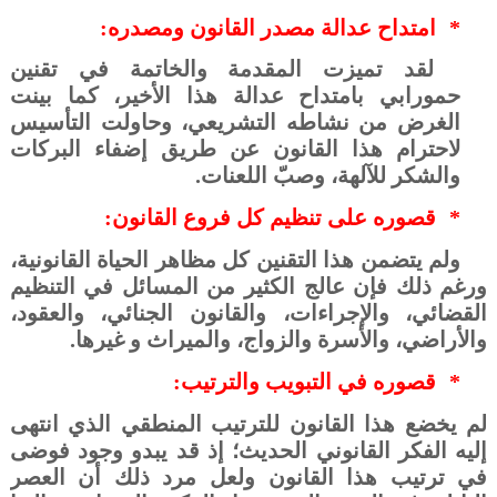
*
امتداح عدالة مصدر القانون ومصدره:
لقد تميزت المقدمة والخاتمة في تقنين
حمورابي بامتداح عدالة هذا الأخير، كما بينت
الغرض من نشاطه التشريعي، وحاولت التأسيس
لاحترام هذا القانون عن طريق إضفاء البركات
والشكر للآلهة، وصبّ اللعنات.
*
قصوره على تنظيم كل فروع القانون:
ولم يتضمن هذا التقنين كل مظاهر الحياة القانونية،
ورغم ذلك فإن عالج الكثير من المسائل في التنظيم
القضائي، والإجراءات، والقانون الجنائي، والعقود،
والأراضي، والأسرة والزواج، والميراث و غيرها.
*
قصوره في التبويب والترتيب:
لم يخضع هذا القانون للترتيب المنطقي الذي انتهى
إليه الفكر القانوني الحديث؛ إذ قد يبدو وجود فوضى
في ترتيب هذا القانون ولعل مرد ذلك أن العصر