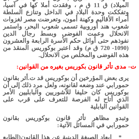
الميلاد) ق 11 ق م ، وفقدت أملا كها في آسيا،
وتفككت وحدة البلاد في الداخل وتنازع السلطة
أمراء الأقاليم وكهنة أمون، وتعرضت مصر لغزوات
شعوب هند أوروبية تسمى شعوب البحر، واستمر
الانحلال وعمت الفوضى وبسط رجال الدين
نفوذهم حتى أوائل حكم الأسرة الرابعة والعشرون
(1090- 720 ق م) وقد اعتبر بوكوريس المنقذ من
هذه الفوضى والمخلص من الانحلال.
ت‌-
مدى تأثر قانون بكوريس بغيره من القوانين:
يرى بعض المؤرخين أن بوكوريس قد ت.أثر بقانون
حمورابي عند وضعه لقانونه، ولعل مرد ذلك إلى أن
بوكوريس كان حليفا للآشوريين والبابليين الأمر
الذي أتاح له الفرصة للتعرف على قرب على
القوانين البابلية
وتبدو مظاهر تأثر قانون بوكوريس بقانون
حمورابي في المسائل الآتية:
*
إبعاد الصيغة الدينية عن هذا القانون(الطابع