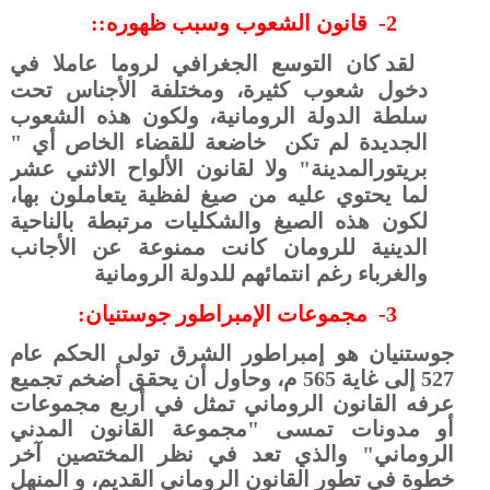
2-
قانون الشعوب وسبب ظهوره::
لقد كان التوسع الجغرافي لروما عاملا في
دخول شعوب كثيرة، ومختلفة الأجناس تحت
سلطة الدولة الرومانية، ولكون هذه الشعوب
الجديدة لم تكن
خاضعة للقضاء الخاص أي "
بريتورالمدينة" ولا لقانون الألواح الاثني عشر
لما يحتوي عليه من صيغ لفظية يتعاملون بها،
لكون هذه الصيغ والشكليات مرتبطة بالناحية
الدينية للرومان كانت ممنوعة عن الأجانب
والغرباء رغم انتمائهم للدولة الرومانية
3-
مجموعات الإمبراطور جوستنيان:
جوستنيان هو إمبراطور الشرق تولى الحكم عام
527 إلى غاية 565 م، وحاول أن يحقق أضخم تجميع
عرفه القانون الروماني تمثل في أربع مجموعات
أو مدونات تمسى "مجموعة القانون المدني
الروماني" والذي تعد في نظر المختصين آخر
خطوة في تطور القانون الروماني القديم، و المنهل