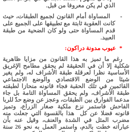
الذي لم يكن معروفا من قبل.
-
المساواة أمام القانون لجميع الطبقات، حيث
كانت العقوبة ثابتة مع تطبيقها على الجميع على
قدم المساواة حتى ولو كان الضحية من طبقة
العبيد.
*
عيوب مدونة دراكون:
رغم ما تميز به هذا القانون من مزايا ظاهرية
شكلية إلا أن في الحقيقة لم يحقق مطامح الإغريق
الأساسية نظرا لعرقلة طبقة الأشراف له، ولم يغير
شيئا من الوضع الاقتصادي والوضع الاجتماعي
القائمين في تلك الحقبة فجاء قانونه منحازا لطبقته
طبقة الأشراف، ولم يحقق المساواة التامة بل جاء
مدعما الفوارق بين الطبقات، وعجز عن وضع حدّ للربا
الفاحش فاستمر نزع ملكية صغار الزراع، وتميز
قانونه فضلا عن كل
هذا بالقسوة التي جعلت منه
مضرب المثل في الشدة والعنف، وقيل عنه بأن
عباراته خطت بالدم، واستمر العمل به نحو 26 سنة