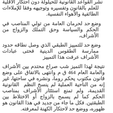
نشر القواعد القانونية للحيلولة دون احتكار الأقلية
للعلم بالقانون وتفسيره وتوجيهه وفقا للإملاءات
الطائفية والأهواء النفسية.
وضع حد لحرمان العامة من تولي المناصب في
الحكم والسياسة وحق التملك والزواج من
الأشراف،
وضع حد للتمييز الطبقي الذي وصل نطاقه حدود
ممارسة الطقوس الدينية فحتى عبادات
الأشراف عرفت هذا التمييز
نتيجة لهذا التميز شب صراع محتدم بين الأشراف
والعامة العام 464 ق م وانتهى بالاتفاق على وضع
قانون مكتوب يحكم روما، ونشره في ساحتها، غير
إنه من الناحية العملية لم ينسخ النظم
القانونية
القديمة، ولم تمنع استئثار الأشراف بمناصب
الحكم كما لم يسمح بالزواج أو الاختلاط بين
الطبقتين. فكل ما جاء من جديد في هذا القانون هو
ظهوره، ووضع حد لاحتكار الكهنة لمعرفته.