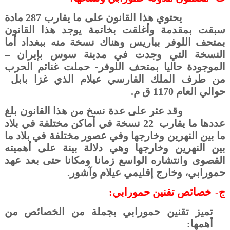
يحتوي هذا القانون على ما يقارب 287 مادة
سبقت بمقدمة وأغلقت بخاتمة يوجد هذا القانون
بمتحف اللوفر بباريس وهناك نسخة منه ببغداد أما
النسخة التي وجدت في مدينة سوس بإيران –
الموجودة حاليا بمتحف اللوفر- حملت غنائم الحرب
من طرف الملك الفارسي عيلام الذي غزا بابل
حوالي العام 1170 ق م.
وقد عثر على عدة نسخ من هذا القانون بلغ
عددها ما يقارب
22 نسخة في أماكن مختلفة في بلاد
ما بين النهرين وخارجها وفي عصور مختلفة في بلاد ما
بين النهرين وخارجها وهي دلالة بينة على أهميته
القصوى وانتشاره الواسع زمانا ومكانا حتى بعد عهد
حمورابي، وخارج إقليمي عيلام وآشور.
ج‌-
خصائص تقنين حمورابي:
تميز تقنين حمورابي بجملة من الخصائص من
أهمها: