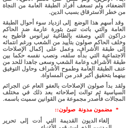
الضعفاء، ولم تسعف أفراد الطبقة العامة من النجاة
من خطر الاسترقاق بسبب الدين.
وقد أسهم هذا الوضع
إلى ازدياد سوء أحوال الطبقة
العامة والتي باتت تنبئ بثورة عارمة ضد الحاكم
دراكون التي وصفته بالطاغية تيرانوس فأطيح به
وخلف الحاكم صولون بتأييد من الشعب ورغم انتمائه
إلى طبقة الأشراف، وعمل على إكمال الإصلاحات
الاجتماعية التي بدأه سلفه، ونصب نفسه حكما بين
طبقة الأشراف وعامة الشعب وسعى جاهدا للحد من
عنف الطبقة العامة وطموح الأشراف وحاول التوفيق
بينهما بتحقيق أكبر قدر من المساواة.
ولقد بدأ صولون الإصلاحات بالعفو العام عن الجرائم
السياسية ثم توالت إصلاحاته بعد ذلك في مختلف
المجالات
فأصدر مجموعة من القوانين سميت باسمه.
*
مضمون مدونة
صولون::
إلغاء الديون القديمة التي أدت إلى تحرير
المدنيين الذي استرقهم الأغنياء