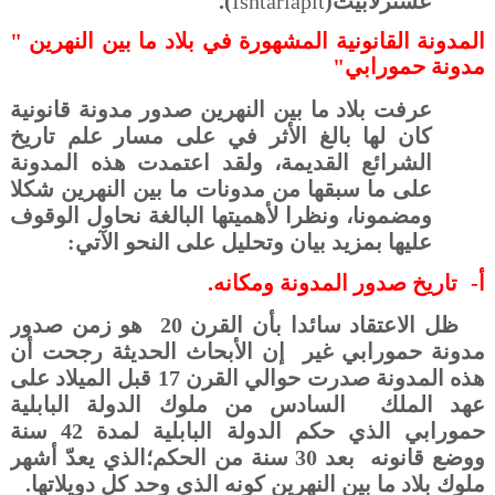
عشترلابيت(
Ishtarlapit
).
المدونة القانونية المشهورة في بلاد ما بين النهرين "
مدونة حمورابي
"
عرفت بلاد ما بين النهرين صدور مدونة قانونية
كان لها بالغ الأثر في على مسار علم تاريخ
الشرائع القديمة، ولقد اعتمدت هذه المدونة
على ما سبقها من مدونات ما بين النهرين شكلا
ومضمونا، ونظرا لأهميتها البالغة نحاول الوقوف
عليها بمزيد بيان وتحليل على النحو الآتي:
أ‌-
تاريخ صدور المدونة ومكانه.
ظل الاعتقاد سائدا بأن القرن 20
هو زمن صدور
مدونة حمورابي غير
إن الأبحاث الحديثة رجحت أن
هذه المدونة صدرت حوالي القرن 17 قبل الميلاد على
عهد الملك
السادس من ملوك الدولة البابلية
حمورابي الذي حكم الدولة البابلية لمدة 42 سنة
ووضع قانونه
بعد 30 سنة من الحكم؛الذي يعدّ أشهر
ملوك بلاد ما بين النهرين كونه الذي وحد كل دويلاتها.