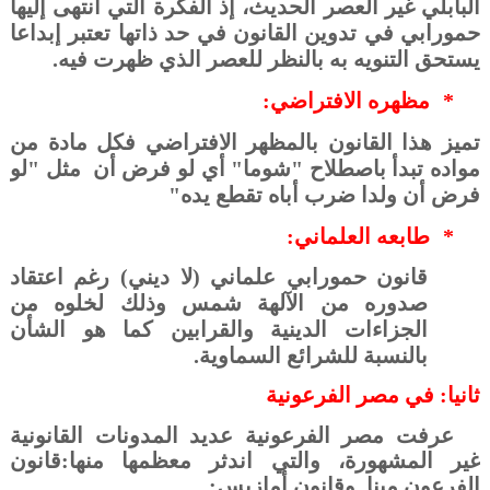
البابلي غير العصر الحديث، إذ الفكرة التي انتهى إليها
حمورابي في تدوين القانون في حد ذاتها تعتبر إبداعا
يستحق التنويه به بالنظر للعصر الذي ظهرت فيه.
*
مظهره الافتراضي:
تميز هذا القانون بالمظهر الافتراضي فكل مادة من
مواده تبدأ باصطلاح "شوما" أي لو فرض أن
مثل "لو
فرض أن ولدا ضرب أباه تقطع يده"
*
طابعه العلماني:
قانون حمورابي علماني (لا ديني) رغم اعتقاد
صدوره من الآلهة شمس وذلك لخلوه من
الجزاءات الدينية والقرابين كما هو الشأن
بالنسبة للشرائع السماوية.
ثانيا:
في مصر الفرعونية
عرفت مصر الفرعونية عديد المدونات القانونية
غير المشهورة، والتي اندثر معظمها منها:قانون
الفرعون مينا
وقانون أمازيس: