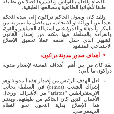
القضاء والعلم بالقوانين وتفسيرها فضلا عن تطبيقه
طبقا لأهوائها الطائفية ومصالحها الطبقية.
ولقد كان وصول الحاكم
دراكون
إلى سدة الحكم
بعيدا عن الوراثة أو الانتخاب، بل بفضل ما تميز به من
المكر والدهاء والقدرة على استمالة الجماهير والقوة،
وانفراده بالسلطة فيها مكنه من إصدار القانون
الشهير الذي حمل اسمه عملا تحقيق الإصلاح
الاجتماعي المنشود
*
أهداف صدور مدونة دراكون:
لقد كان من بين أهم
أهداف المعلنة لإصدار مدونة
دراكون ما يأتي:
-
لعل الهدف الرئيس من إصدار هذه المدونة وهو
إشراك الشعب (
demos
) في السلطة بجانب
الارستقراطيين
"
aristos
" من الأشراف
ورجال
الأعمال الذين كان الحاكم من طبقتهم، ويعتبر
هذا الإصلاح بداية التحول نحو النظام
الديمقراطي.