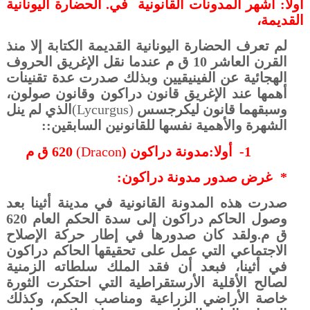
أولا: أشهر المدونات القانونية
في. الحضارة اليونانية
القديمة،
لم تعرف الحضارة اليونانية القديمة الكتابة إلا منذ
القرن العاشر 10 ق م عندما نقل الإغريق الحروف
الهجائية عن الفينيقيين وبذلك صدرت عدة تقنينات
أهمها عند الإغريق قانون دراكون وقانون صولون،
وسبقهما قانون ليكرجسس
(Lycurgus)
الذي لم ينل
الشهرة والأهمية نفسها للقانونين السابقين::
1-
أولا:مدونة دراكون (
(Dracon
620 ق م
*
غرض صدور مدونة دراكون:
صدرت هذه المدونة القانونية في مدينة أثينا بعد
وصول الحاكم دراكون إلى سدة الحكم العام 620
ق م.ولقد كان صدورها في إطار حركة الإصلاح
الاجتماعي التي عمل على تحقيقها الحاكم دراكون
في أثينا، فبعد أن فقد الملك سلطاته الزمنية
لصالح الأقلية الأرستقراطية التي احتكرت الثورة
خاصة الأراضي الزراعية ومناصب الحكم، وكذلك