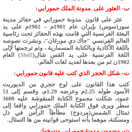
ب‌-
العثور على
مدونة الملك حمورابي:
عثر على قانون
مدونة حمورابي في حفائر مدينة
سوز(سوس) بإيران عام 1901م – 1902م على يد
البعثة الفرنسية التي قامت بهذه الحفائر تحت رئاسية
العالم الفرنسي "جاك دي مورغان"، ونشرت نصوصه
باللغة الأكادية وبالكتابة المسمارية ، وتم ترجمتها لإلى
اللغة الفرنسية على يد القس شال(
Shell
) العام
1902ن ثم من بعدها لعديد لغات العالم.
ت‌-
شكل الحجر الذي كتب عليه قانون حمورابي:
كتب هذا القانون على لوح حجري من الديوريت
الأسود طوله 2.25م وعرضه 1.29م، وقسم إلى 51
عمود، شكلت مجموع الكتابة المنقوشة عليه 3600
سطر ويرى فوق الكتابة الملك حمورابي واقفا إلى
تمثال الشمس(مردوخ) مطأطأ الرأس في ذل
ومسكنة، موهما بأنه استوحى قوانينه من ها التمثال.
ث‌-
مضمون مدونة حمورابي ونسخها: