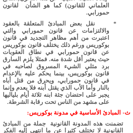
العلماني للقانون) كما هو الشأن
لقانون
حمورابي.
*
نقل بعض المبادئ المتعلقة بالعقود
والالتزامات عن قانون حمورابي والتي
اعتبرت من أهم مظاهر التجديد في قانون
بوكوريس ورغم ذلك يختلف قانون بوكوريس
عن قانون حمورابي في نطاق العقوبات
حيث يعتبر أقل شدة منه. فمثلا يلزم السارق
برد مثلي الشيء المسروق لصاحبه في
قانون بوكوريس، بينما يحكم عليه بالإعدام
في قانون حمورابي، ويحرق من قتل أباه
بالنار وأما الأب الذي يقتل أبنه فلا يعدم وإنما
يجبر على احتضان جثة ابنه ثلاثة أيام بلياليها
على مشهد من الناس تحت رقابة الشرطة.
ث‌-
المبادئ الأساسية في مدونة بوكوريس:
تضمنت هذه المدونة القانونية
جملة من المبادئ
القانونية لا تختلف كثيرا عن ما انتهى إليه الفكر