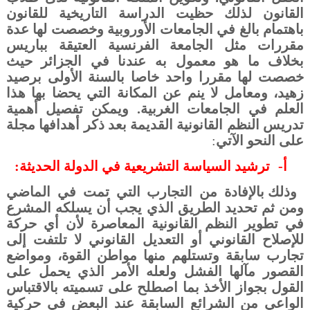
القانون لذلك حظيت الدراسة التاريخية للقانون
باهتمام بالغ في الجامعات الأوروبية وخصصت لها عدة
مقررات مثل الجامعة الفرنسية العتيقة بباريس
بخلاف ما هو معمول به عندنا في الجزائر حيث
خصصت لها مقررا واحد خاصا بالسنة الأولى برصيد
زهيد، ومعامل لا ينم عن المكانة التي يحضا بها هذا
العلم في الجامعات الغربية. ويمكن تفصيل أهمية
تدريس النظم القانونية القديمة بعد ذكر أهدافها مجلة
على النحو الآتي
:
أ‌-
ترشيد السياسة التشريعية في الدولة الحديثة:
وذلك بالإفادة من التجارب التي تمت في الماضي
ومن ثم تحديد الطريق الذي يجب أن يسلكه المشرع
في تطوير النظم القانونية المعاصرة لأن أي حركة
للإصلاح القانوني أو التعديل القانوني لا تلتفت إلى
تجارب سابقة وتستلهم منها مواطن القوة، ومواضع
القصور مآلها الفشل ولعله الأمر الذي يحمل على
القول بجواز الأخذ بما اصطلح على تسميته بالاقتباس
الواعي من الشرائع السابقة عند البعض في حركية