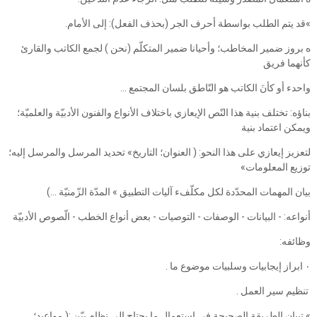
»قد يتم الطلب بواسطة أحرف الجر (بحذف الفعل): إلى الأمام.
ه بروز ضمير المخاطب؛ وأحيانا ضمير المتكلّم (نحن ) لجمع الكاتب والقارئ
كأنهما فريق
واحدء أو كأنَ الكاتب هو النّاطق بلسان المجتمع ...
بناؤه: تختلف بنية هذا النّص الإيعازي باختلاف الأنواع والفنون الأدبيّة والعلميّة؛
ويمكن اعتماد بنية
لتعزيز إيعازي على هذا النحو: ( العنوان؛ التاريخ» تحديد المرسل والمرسل إليه؛
توزيع المعلومات»
بيان المهمات المحدّدة لكل مكلّفء آليات التطبيق » المدّة الزّمنيّة ...)
أنواعه: - البيانات - الوصفات - التوصيات - بعض أنواع الخطب - الّصوص الأدبيّة
وظائفه:
‎٠‏ ابراز إيجابيات وسلبيات موضوع ما .
تنظيم سير العمل .
» تبيان الطريقة الصحيحة في استعمال ما يحتاج إلى نظام بيّن :( مواعيد؛