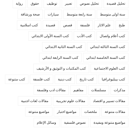
تحليل قصيدة
تحليل نصوص
تعبير
توظيف
حقوق
رواية
سنة اولى متوسط
سنة رابعة متوسط
سيارات
صحة ورشاقة
طبخ
علم الاثار
فلسفة
قصص
قصيدة
كتب اسلامية
كتب أعلام واتصال
كتب الأدب
كتب السنة الأولى الابتدائي
كتب السنة الثالثة ابتدائي
كتب السنة الثانية الابتدائي
كتب السنة الخامسة ابتدائي
كتب السنة الرابعة ابتدائي
كتب العلوم الاجتماعية
كتب المكتبات و التوثيق و الأرشيف
كتب بيبليوغرافيا
كتب تاريخ
كتب دينية
كتب فلسفة
كتب متنوعة
مذكرات
مسلسلات
مفاهيم
مقالات ادب وفلسفة
مقالات تسيير و اقتصاد
مقالات علوم تجريبية
مقالات لغات اجنبية
مقالات متنوعة
ملخصات
مواضيع اختبار
مواضيع متنوعة
مواضيع متنوعة ومفيدة
نصوص فلسفية
وسائل الإعلام