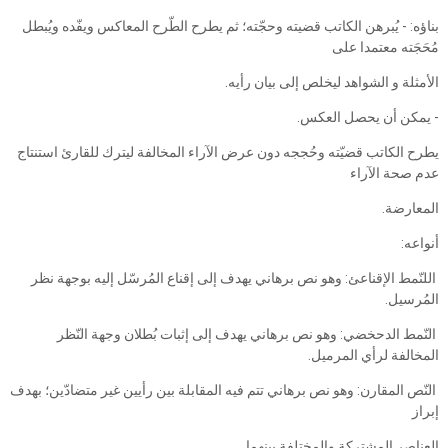
بناؤه: - يُبرهن الكاتب قضيته وحجّته؛ ثم يطرح الطّرح المعاكس ويفّده ويُبطل
مُحَجَته معتمدا على
الأمثلة و الشواهد ليخلص إلى بيان رأيه.
- يمكن أن يحصل العكس.
يطرح الكاتب قضيّته وحُججه دون عرض الآراء المخالفة ليترك للقارئ استنتاج
عدم صحة الآراء
المعارضة.
أنواعه:
اللنّمط الإقناعئ: وهو نص برهاني يهدف إلى إقناع المُرسّل إليه بوجهة نظر
المُرسيل.
‎‏ النّمط الدحخضي: وهو نص برهاني يهدف إلى إثبات بُطلان وجهة النّظر
المخالفة لرأي المرميل.
النّص المقارن: وهو نص برهاني تتم فيه المقابلة بين رأيين غير متضادّين؛ بهدف
إبراز
العناصر المشتركة والمختلفة بينهما.