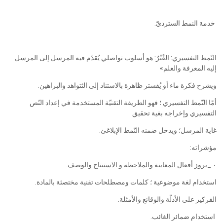
خدمة النمط السترديّ.
النّمط التفسيري: القْنْرٌ: هو أسلوب تواصلي يُقدّم فيه المرسل إلى المرسل
إليه المعرفة والعلم»
ويشرح فكرة ماء أو يُفستر ظاهرة بالاستناد إلى الثتواهد والبراهين.
أمًا النّمط التفسيري ؛ فهو الطريقة التقنيّة المستخدمة في إعداد النّص
التفسيري وإخراجه بغية تحقيق
غاية المرسل؛ ويدخل ضمنه النّمط الإبلاغئ.
مؤشراته:
‎٠‏ _بروز أفعال المعاينة والملاحظة و الاستنتاج والوصف.
استخدام لغة موضوعية ؛ كلمات ومصطلحات تقنية مختصئة بالمادة.
القركيز على الأدلّة والوقائع والأمثلة.
استخدام ضمائر الغائب.