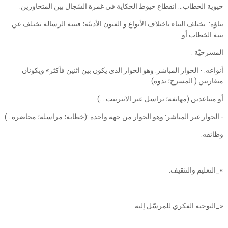
حيوية الخطاب... انقطاع خيوط الحكاية في غمرة السّجال بين المتحاورين.
بناؤه: ‏ يختلف البناء باختلاف الأنواع و الفنون الأدبيّة؛ فبنية الرسالة تختلف عن
بنية الخطاب أو
المسرحيّة .
أنواعه: - الحوار المباشر: وهو الحوار الذي يكون بين اثنين فأكثر» ويكونان
متقاربين ( المسرح؛ ندوة)
أو متباعدين (مهاتفة؛ تراسل عبر الانترنيت ...)
- الحوار غير المباشر: وهو الحوار من جهة واحدة :(خطابة؛ مراسلة؛ محاضرة...)
وظائفه:
»_التعليم والتثقيف.
«_التوجيه الفكري للمرسّل إليه.