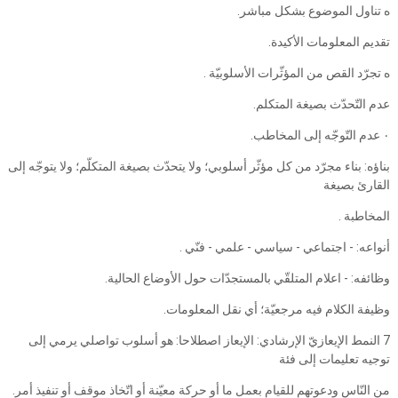
ه تناول الموضوع بشكل مباشر.
تقديم المعلومات الأكيدة.
ه تجرّد القص من المؤثّرات الأسلوبيّة .
عدم التّحدّث بصيغة المتكلم.
‎٠‏ عدم التّوجّه إلى المخاطب.
بناؤه: بناء مجرّد من كل مؤثّر أسلوبي؛ ولا يتحدّث بصيغة المتكلّم؛ ولا يتوجّه إلى
القارئ بصيغة
المخاطبة .
أنواعه: - اجتماعي - سياسي - علمي - فنّي .
وظائفه: - اعلام المتلقّي بالمستجدّات حول الأوضاع الحالية.
وظيفة الكلام فيه مرجعيّة؛ أي نقل المعلومات.
7 النمط الإيعازيّ الإرشادي: الإيعاز اصطلاحا: هو أسلوب تواصلي يرمي إلى
توجيه تعليمات إلى فئة
من النّاس ودعوتهم للقيام بعمل ما أو حركة معيّنة أو اتّخاذ موقف أو تنفيذ أمر.