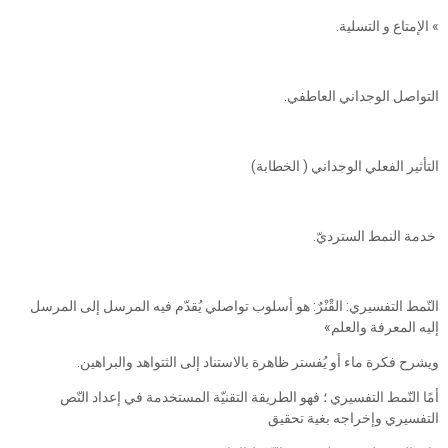
» الإمتاع و التسلية.
التواصل الوجداني العاطفي.
التأثير الفعلي الوجداني ( الخطابة)
خدمة النمط السترديّ.
النّمط التفسيري: القْنْرٌ: هو أسلوب تواصلي يُقدّم فيه المرسل إلى المرسل
إليه المعرفة والعلم»
ويشرح فكرة ماء أو يُفستر ظاهرة بالاستناد إلى الثتواهد والبراهين.
أمًا النّمط التفسيري ؛ فهو الطريقة التقنيّة المستخدمة في إعداد النّص
التفسيري وإخراجه بغية تحقيق