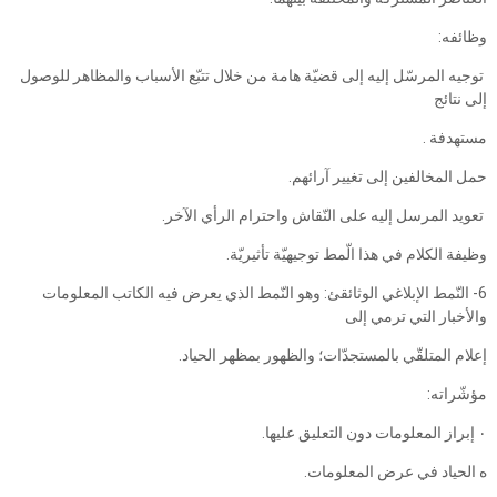
وظائفه:
توجيه المرسّل إليه إلى قضيّة هامة من خلال تتبّع الأسباب والمظاهر للوصول
إلى نتائج
مستهدفة .
حمل المخالفين إلى تغيير آرائهم.
تعويد المرسل إليه على النّقاش واحترام الرأي الآخر.
وظيفة الكلام في هذا الّمط توجيهيّة تأثيريّة.
6- النّمط الإبلاغي الوثائقئ: وهو النّمط الذي يعرض فيه الكاتب المعلومات
والأخبار التي ترمي إلى
إعلام المتلقّي بالمستجدّات؛ والظهور بمظهر الحياد.
مؤشّراته:
‎٠‏ إبراز المعلومات دون التعليق عليها.
ه الحياد في عرض المعلومات.