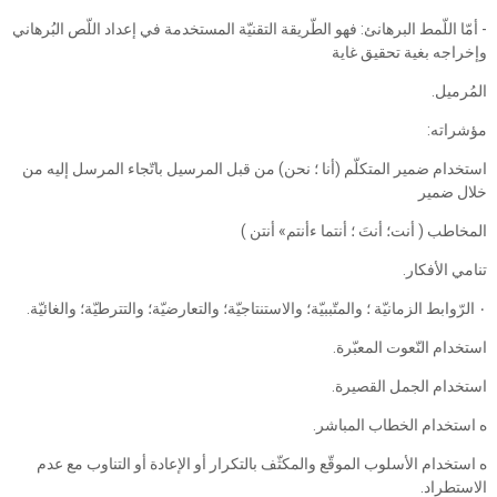
- أمّا اللّمط البرهانئ: فهو الطّريقة التقنيّة المستخدمة في إعداد اللّص البُرهاني
وإخراجه بغية تحقيق غاية
المُرميل.
مؤشراته:
استخدام ضمير المتكلّم (أنا ؛ نحن) من قبل المرسيل باتّجاء المرسل إليه من
خلال ضمير
المخاطب ( أنت؛ أنتَ ؛ أنتما ءأنتم» أنتن )
تنامي الأفكار.
‎٠‏ الرّوابط الزمانيّة ؛ والمتّببيّة؛ والاستنتاجيّة؛ والتعارضيّة؛ والتترطيّة؛ والغائيّة.
استخدام النّعوت المعبّرة.
استخدام الجمل القصيرة.
ه استخدام الخطاب المباشر.
ه استخدام الأسلوب الموقّع والمكثّف بالتكرار أو الإعادة أو التناوب مع عدم
الاستطراد.