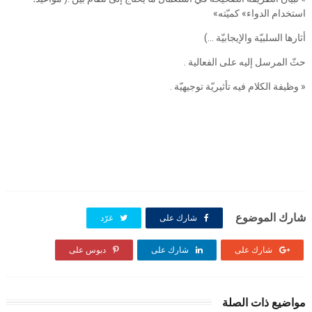
استخدام الدواء» كميّته»
أثارها السلبيّة والإيجابيّة ...)
حثّ المرسل إليه على الفعالية .
« وظيفة الكلام فيه تأثيريّة توجيهيّة .
شارك الموضوع
شارك على
غرّد
شارك على
شارك على
دبوس على
مواضيع ذات الصلة