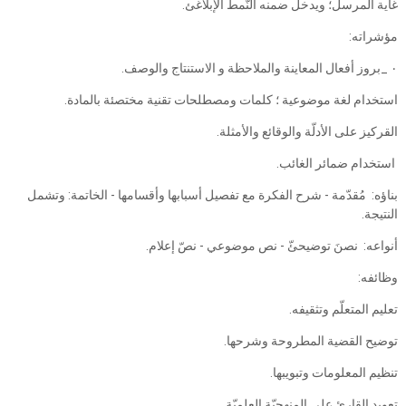
غاية المرسل؛ ويدخل ضمنه النّمط الإبلاغئ.
مؤشراته:
‎٠‏ _بروز أفعال المعاينة والملاحظة و الاستنتاج والوصف.
استخدام لغة موضوعية ؛ كلمات ومصطلحات تقنية مختصئة بالمادة.
القركيز على الأدلّة والوقائع والأمثلة.
استخدام ضمائر الغائب.
بناؤه: ‏ مُقدّمة - شرح الفكرة مع تفصيل أسبابها وأقسامها - الخاتمة: وتشمل
النتيجة.
أنواعه: ‏ نصنَ توضيحئّ - نص موضوعي - نصّ إعلام.
وظائفه:
تعليم المتعلّم وتثقيفه.
توضيح القضية المطروحة وشرحها.
تنظيم المعلومات وتبويبها.
تعويد القارئ على المنهجيّة العلميّة.