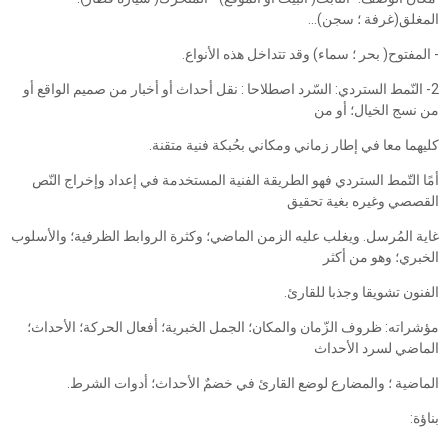
المغلق(غرفة ؛ سجن)...
- المفتوح( بحر ؛ سماء) وقد تتداخل هذه الأنواع.
2- النّمط الستردي: السّرد اصطلاحا : نقل أحداث أو أخبار من صميم الواقع أو
من نسج الخيال؛ أو من
كليهما معا في إطار زماني ومكاني بحُبكة فنية متقنة.
أمًا التّمط الستردي فهو الطريقة الفنية المستخدمة في إعداد وإخراج النّص
القصصي وغيره بغية تحقيق
غاية المُرسل. ويغلب عليه الزمن الماضي؛ وكثرة الروابط الظرفية؛ والأسلوب
الخبري؛ وهو من أكثر
الفنون تشويقا وجذبا للقارئ.
مؤشراته: ظروف الزّمان والمكان؛ الجمل الخبرية؛ أفعال الحركة؛ الأحداث؛
الماضي لسرد الأحداث
الماضية ؛ والمضارع لوضع القارئ في خضمٌ الأحداث؛ أدوات الشرط.
بناؤة: