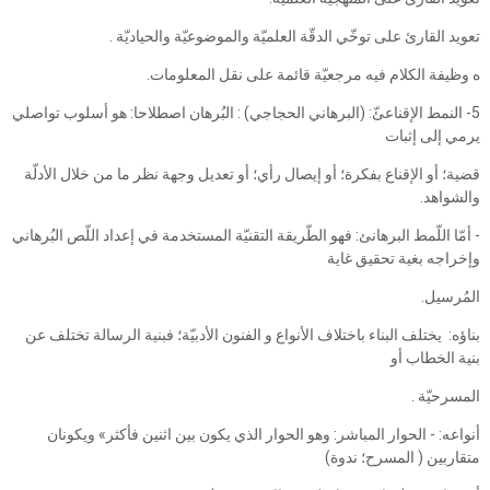
تعويد القارئ على توخّي الدقّة العلميّة والموضوعيّة والحياديّة .
ه وظيفة الكلام فيه مرجعيّة قائمة على نقل المعلومات.
5- النمط الإقناعئّ: (البرهاني الحجاجي) : البُرهان اصطلاحا: هو أسلوب تواصلي
يرمي إلى إثبات
قضية؛ أو الإقناع بفكرة؛ أو إيصال رأي؛ أو تعديل وجهة نظر ما من خلال الأدلّة
والشواهد.
- أمّا اللّمط البرهانئ: فهو الطّريقة التقنيّة المستخدمة في إعداد اللّص البُرهاني
وإخراجه بغية تحقيق غاية
المُرسيل.
بناؤه: ‏ يختلف البناء باختلاف الأنواع و الفنون الأدبيّة؛ فبنية الرسالة تختلف عن
بنية الخطاب أو
المسرحيّة .
أنواعه: - الحوار المباشر: وهو الحوار الذي يكون بين اثنين فأكثر» ويكونان
متقاربين ( المسرح؛ ندوة)