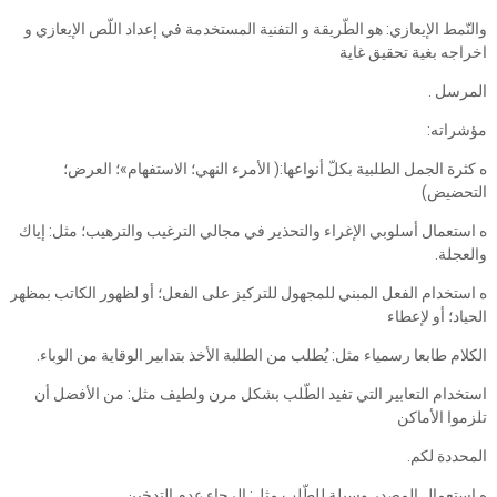
والنّمط الإيعازي: هو الطّريقة و التفنية المستخدمة في إعداد اللّص الإيعازي و
اخراجه بغية تحقيق غاية
المرسل .
مؤشراته:
ه كثرة الجمل الطلبية بكلّ أنواعها:( الأمرء النهي؛ الاستفهام»؛ العرض؛
التحضيض)
ه استعمال أسلوبي الإغراء والتحذير في مجالي الترغيب والترهيب؛ مثل: إياك
والعجلة.
ه استخدام الفعل المبني للمجهول للتركيز على الفعل؛ أو لظهور الكاتب بمظهر
الحياد؛ أو لإعطاء
الكلام طابعا رسمياء مثل: يُطلب من الطلبة الأخذ بتدابير الوقاية من الوباء.
استخدام التعابير التي تفيد الطّلب بشكل مرن ولطيف مثل: من الأفضل أن
تلزموا الأماكن
المحددة لكم.
ه استعمال المصدر وسيلة للطّلب مثل: الرجاء عدم التدخين.