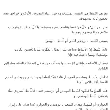
تعريف النّمط: هي التقنية المستخدمة في اعداد النصوص الأدبيّة وإخراجها بغية
تحقيق غاية مستهدفة
من المرسل؛ ولكلّ فنّ نمط يتناسب مع موضوعه؛ ولكلّ نمط بنية وتركيب
تتلاءم مع الموضوع؛ وهو ما
يسمّى النّمط المرجعي للنّص أو الّمط المهيمن.
غاية النّمط: إنّ الأنماط تساعد على إيصال الفكرة عندما يُحسن الكاتب
توظيفهاء ومما لا شكّ فيه فإنّ
توظيف الأنماطه وإتقان الرّبط بينها يتطلّب مهارة في الصتياغة الفنيّة وطرائق
الكتابة.
تداخل الأنماط: يستخدم المرسل عادة عدّة أنماط بحيث يندر وجود نص أحادي
النّمط. أمّا إطلاق النّمط
على النصّ ما فيكون للنّمط المهيمن أو الرئيسي فيه... فاللّمط السردي مثلا
يتضمّن النّمط الوصفي أو
الحواري أو كليهما. وهذان النمطان الوصفي و الحواري يُساعدان على إبراز
القصّة المبنية على النّمط