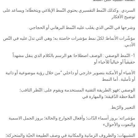
السردي . وكذلك النّمط التفسيري يحتوي النّمط الإبلاغي ويتخطَاه؛ ويساعد على
توضيح الأفكار
وشرحها في النّص الذي يغلب عليه النّمط البرهاني أو الحجاجي.
مؤشّرات الأنماط: لكلَ نمط مؤشرات خاصتة به؛ وهي التي تدلَ عليه في النّص
الأدبي.
1- النّمط الوصفي : الوصف اصطلاحا: هو الرسم بالكلام الذي ينقل مشهداً
حقيقياً أو خيالياً للأحياء أو
الأشياء أو الأمكنة بتصوير خارجي أو داخلي “من خلال رؤية موضوعية أو ذاتية
أو تأملية . أما النمط
الوصفي ؛فهو :الطريقة التقنية المستخدمة ويقوم على: النّظر الثاقب؛
الملاحظة الدّقيقة؛ والمهارة في
التعبير والرّبط.
مؤشراته: بروز أسماء الدّات؛ وأفعال الجوارح والحالة؛ بروز الجمل الاسمية
والنعوت والأحوال»
التشبيهات؛ والظروف الزمانية والمكانية في وصف الطبيعة الحيّة والمتحركة؛