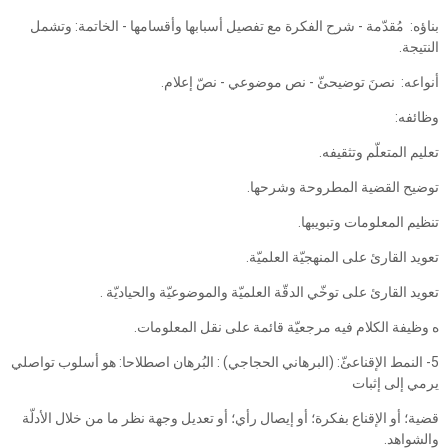
بناؤه: ‏ مُقدّمة - شرح الفكرة مع تفصيل أسبابها وأقسامها - الخاتمة: وتشمل
النتيجة.
أنواعه: ‏ نصنَ توضيحئّ - نص موضوعي - نصّ إعلام.
وظائفه:
تعليم المتعلّم وتثقيفه.
توضيح القضية المطروحة وشرحها.
تنظيم المعلومات وتبويبها.
تعويد القارئ على المنهجيّة العلميّة.
تعويد القارئ على توخّي الدقّة العلميّة والموضوعيّة والحياديّة .
ه وظيفة الكلام فيه مرجعيّة قائمة على نقل المعلومات.
5- النمط الإقناعئّ: (البرهاني الحجاجي) : البُرهان اصطلاحا: هو أسلوب تواصلي
يرمي إلى إثبات
قضية؛ أو الإقناع بفكرة؛ أو إيصال رأي؛ أو تعديل وجهة نظر ما من خلال الأدلّة
والشواهد.