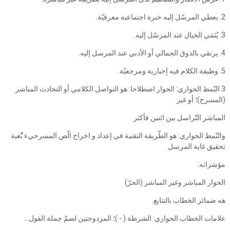
2. يعطي المرسّل إليه خبرة اجتماعية معرفيّة.
3. يُنَمَي الخيال عند المرسّل إليه.
4. يرتقي بالذوق الجمالي أو الأدبي عند المرسل إليه.
5. وظيفة الكلام فيه إخبارية ومرجعيّة.
3 النّمط الحواري: الحوار اصطلاحا: هو التواصل الكلامي أو التحادث المباشر
(المسرح)؛ أو غير
المباشر التّراسل بين اثنين فأكثر
والنّمط الحواري: هو الطّريقة التقنية في إعداد و اخراج الّص المسرحيء بُْغية
تحقيق غاية المرسل.
مؤشراته:
الحوار المباشر وغير المباشر (الحرّ)
هه ضمائر الخطاب بالتتابع.
علامات الخطاب الحواري: الشرطة ( - )؛ المزدوجتين لضمّ جملة القول...