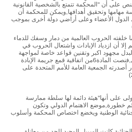
 الأساسي تنص على أن "المحكمة تتمتع بالشخصية القانونية
رسة مهامها وتحقيق أهدافها,ويمكن للمحكمة أن
الدول الأعضاء وعلى أراضي دولة أخرى بموجب
ما خلفته الحروب العالمية من دمار وسفك للدماء
إلا أن ازدياد الإبادات واشتعال الحروب في
 لبدل مجهود اكبر وتقنين قواعد خاصة لمواجهة
هؤلاء المجرمين وإنشاء قضاء دولي جنائي,فنصت المادة6من اتفاقية قمع جريمة الإبادة
ر أصدرته الجمعية العامة للأمم المتحدة على
ولى على أنها"هيئة دائمة لها سلطة ممارسة
م خطورة,موضع الاهتمام الدولي وتكون
جنائية الوطنية ويخضع اختصاص المحكمة وأسلوب
نائية كانت السبيل الوحيد للحد من معاناة