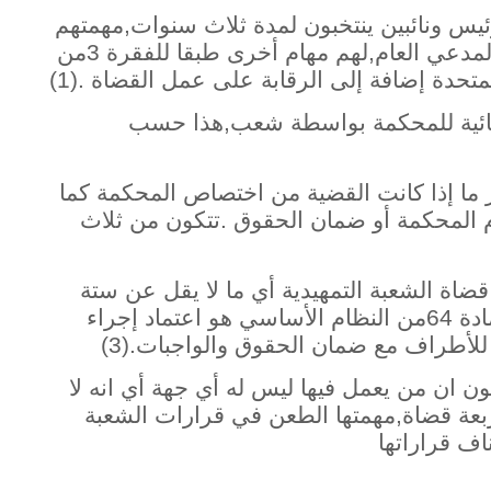
ئيس ونائبين ينتخبون لمدة ثلاث سنوات,مهمتهم
الإدارة السليمة للمحكمة باستثناء مكتب المدعي العام,لهم مهام أخرى طبقا للفقرة 3من
ائية للمحكمة بواسطة شعب,هذا حسب
ار ما إذا كانت القضية من اختصاص المحكمة كما
ام المحكمة أو ضمان الحقوق .تتكون من ثلاث
قضاة الشعبة التمهيدية أي ما لا يقل عن ستة
قضاة ونفس مدة تعيينهم,دورها حسب المادة 64من النظام الأساسي هو اعتماد إجراء
أطراف مع ضمان الحقوق والواجبات.(3)
ن ان من يعمل فيها ليس له أي جهة أي انه لا
عة قضاة,مهمتها الطعن في قرارات الشعبة
ناف قراراتها