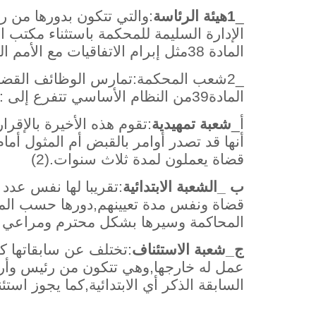
_
1هيئة
الرئاسة
:والتي تتكون بدورها من ر
المادة 38مثل إبرام الاتفاقيات مع الأمم المتحدة إضافة إلى الرقابة على عمل القضاة .(1)
_2شعب المحكمة:تمارس الوظائف القض
المادة39من النظام الأساسي تتفرع إلى :
أ_
شعبة
تمهيدية
:تقوم هذه الأخيرة بالإقر
أنها قد تصدر أوامر بالقبض أم المثول أم
قضاة يعملون لمدة ثلاث سنوات.(2)
ب _الشعبة
الابتدائية
:تقريبا لها نفس عدد 
المحاكمة وسيرها بشكل محترم ومراعي لل
ج_شعبة
الاستئناف
:تختلف عن سابقاتها كو
عمل له خارجها,وهي تتكون من رئيس وأرب
السابقة الذكر أي الابتدائية,كما يجوز استئ
_____________________