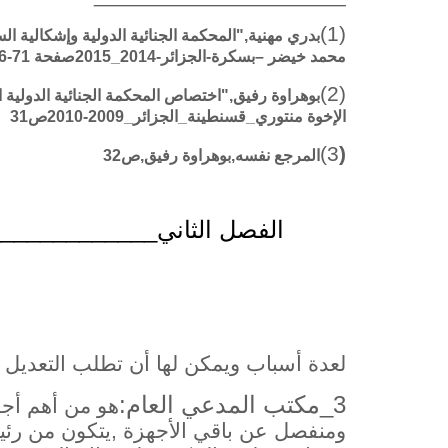
(1)
بدري مهنية,"المحكمة الجنائية الدولية وإشكالية ا
محمد خيضر –بسكرة-الجزائر-2014_2015صفحة 71-76-77.
(2)
بوهراوة رفيق,"اختصاص المحكمة الجنائية الدولية ا
الإخوة منتوري_قسنطينة_الجزائر_2009-2010ص31
3)
(
المرجع نفسه,بوهراوة رفيق,ص32
الفصل الثاني______________ا
لعدة أسباب ويمكن لها أن تطلب التعديل أو ا
3_مكتب المدعي العام:
هو من أهم أجهز
ومنفصل عن باقي الأجهزة ,يتكون من رئي