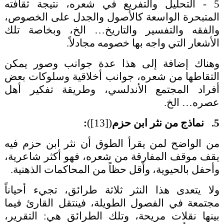
5 - التحليل والتفريع في شعره، نتيجة ثقافته
المتبحرة الواسعة كالأصول والجدل على الخصوص،
والفقه والتفسير والتاريخ… الخ، وبخاصة تلك
الأشعار التي واجه بها خصومه مجادلاً.
وهناك إضافة إلى هذا عدة جوانب وصور يمكن
التقاطها من شعره، جوانب أخلاقية وسلوكات بعض
أفراد المجتمع الأندلسي، وطريقة تفكير أهل
عصره… الخ.
5. نماذج من نثر ابن حزم
(
[13]
)
:
من الواضح لمن يقرأ الطوق أن نثر ابن حزم فيه
يقف موقف المفارقة من شعره، فهو أكثر شاعرية،
وأحفل بالحيوية، وأقل حظاً من المحاكمات الذهنية.
ولا يتعدى هذا النثر ثلاثة طرائق، تجيء أحياناً
مجتمعة في الفصول الطويلة، فينتقل القارئ فيما
بينها نقلات مريحة، وتلك الطرائق هي: التقرير،