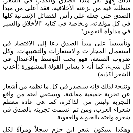
لذلك فهو يقر مبدأ الصدق والكذب في الشعر،
منطلقاً فيه من نزعته الأخلاقية، فقد أعلى من مبدأ
الصدق حتى جعله على رأس الفضائل الإنسانية كلها
في كل مؤلفاته، وبخاصة في كتابه "الأخلاق والسير
في مداواة النفوس".
وتأسيساً على مبدأ الصدق دعا إلى الاقتصاد في
استعمال المجازات والاستعارات والتشبيهات، وكل
ضروب الصنعة، فهو يحب التوسط والاعتدال في
كل شيء، كما أنه لا يساير القولة المشهورة (أعذب
الشعر أكذبه).
ونتيجة لذلك فإنه سيصدر في كل ما نظمه من أشعار
عن تجربة حقيقية معاشة، ويستقي لغته من واقع
التجربة وليس من الذاكرة، كما هي عادة معظم
شعراء العرب، ومن ثم اتسمت تجربته بالصدق في
شعره ولغته بالحيوية والعفوية.
وهكذا سيكون شعر ابن حزم سجلاً ومرآةً لكل