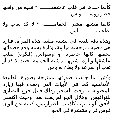
كأنما خلدها في قلب عاشقهـــــــا * ففيه من وقعها
خطر ووســـــواس
كأنما مشيها مشي الحمامــــــة * لا كد يعاب ولا
بطء به بــــــــــاس
وهذه دقة بليغة في تشبيه مشية هذه المرأة، فتارة
هي قضيب نرجسة مياسة، وتارة يشبه وقع خطواتها
لخفتها كأنها خاطرة أو وسواس (فكرة) بقلب
عاشقها وتارة يشبهها بمشية الحمامة، حيث لا كد أو
تعب أو سرعة ولا بطء به باس.
وكثيرا ما جاءت صورتها ممتزجة بصورة الطبيعة
الأندلسية كما في الأبيات التي وصف فيها زيارة
المحبوبة له وقت السحر وذلك قبيل قرع النصارى
للنواقيس، وهلال الجو لم يغب بعد، وحيث اكتسى
الأفق ألوانا بهية كأذناب الطواويس، كناية عن ألوان
قوس قزح منتشرة في الجو: