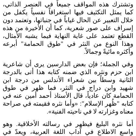
وتشترك هذه المواقف جميعاً في العنصر الذاتي،
كما يمثل التكثيف فيها استغراقاً نفسياً يكفل من
خلال التعبير عن الحال غياباً في جنباتها، وتعتمد دون
إسراف على صور شعرية، كما أن الأخيرة من هذه
القطع تعتمد على غاية النهاية فيما يشبه الأمثال،
وهذا النوع من النثر في "طوق الحمامة" أبرعه
وأكثره مائيةً وجمالاً.
وفي الجملة؛ فإن بعض الدارسين يرى أن شاعرية
ابن حزم ونثره الذي ضمنه كتابه هذا أتى بالدرجة
الثانية وسطاً بين شعراء الأندلس من درجة ابن
شهيد وابن دراج في النثر، فما ظهر في طوق
الحمامة كان عادياً، قال الأستاذ أحمد أمين عنه في
كتابه "ظُهر الإسلام": «وأما نثره فقيمته في صراحة
معناه وغزارته لا في ناحيته الفنية».
أما نثره البليغ فيظهر في رسالته الأخلاقية. وهو
واسع الاطلاع في آداب اللغة العربية، ويعدّ في