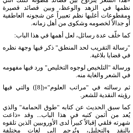
«هذا الشعر يتراوح بين قصائد مطولة كتلك التي
نظمها في الزهد والوعظ، وبين قصائد قصيرة
ومقطوعات أغلبها نظم تعبيراً عن شجونه العاطفية
أو جدالاً لخصومه وشكوى من أهل زمانه.
كما خلّف عدة رسائل، لعل أهمها في هذا الباب:
"رسالة التقريب لحد المنطق" ذكر فيها وجهة نظره
في قضايا بلاغية.
ورسالة "التلخيص لوجوه التخليص" ورد فيها مفهومه
في الشعر والغاية منه.
ثم رسالته في "مراتب العلوم"»
[8]
)
والتي فيها
(
رؤيته النقدية للشعر.
كما سبق الحديث عن كتابه "طوق الحمامة" والذي
يُعد من أثمن كتبه في هذا الباب... وقد «ذاعت
شهرته فلقي إقبالاً كبيراً لدى الأوروبيين الذين تلقوه
بالنقد والتحليل، وتُرجم إلى لغات مختلفة