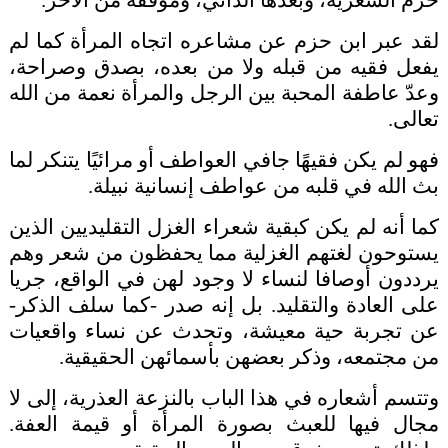
حزم الشعرية، وبُعدها الذاتي، وموقفه من الآخر.
لقد عبر ابن حزم عن مشاعره اتجاه المرأة كما لم
يفعل فقيه من قبله ولا من بعده، بصدق وصراحة،
وعدّ عاطفة المحبة بين الرجل والمرأة نعمة من الله
تعالى.
فهو لم يكن فقيهًا جافي العواطف أو مرائيًا يتنكر لما
بث الله في قلبه من عواطف إنسانية نبيلة.
كما أنه لم يكن كبقية شعراء الغزل التقليديين الذين
يستوحون لغتهم الغزلية مما يحفظون من شعر وهم
يرددون أوصافا لنساء لا وجود لهن في الواقع، جريا
على العادة والتقليد. بل إنه صدر -كما سلف الذكر-
عن تجربة حية معيشة، وتحدث عن نساء واقعيات
من مجتمعه، وذكر بعضهن بأسمائهن الحقيقية.
وتتسم أشعاره في هذا الباب بالنزعة العذرية، إلى لا
مجال فيها للعبث بصورة المرأة أو قيمة العفة.