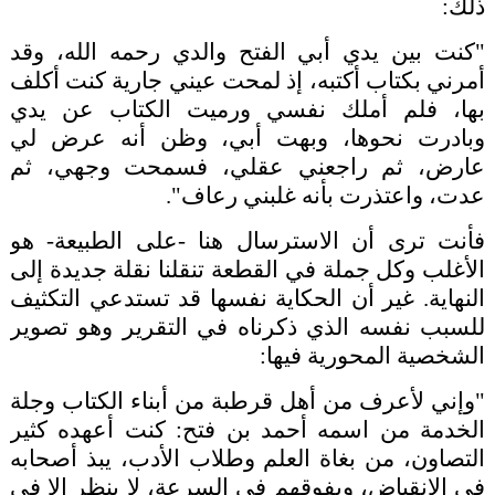
ذلك:
"كنت بين يدي أبي الفتح والدي رحمه الله، وقد
أمرني بكتاب أكتبه، إذ لمحت عيني جارية كنت أكلف
بها، فلم أملك نفسي ورميت الكتاب عن يدي
وبادرت نحوها، وبهت أبي، وظن أنه عرض لي
عارض، ثم راجعني عقلي، فسمحت وجهي، ثم
عدت، واعتذرت بأنه غلبني رعاف".
فأنت ترى أن الاسترسال هنا -على الطبيعة- هو
الأغلب وكل جملة في القطعة تنقلنا نقلة جديدة إلى
النهاية. غير أن الحكاية نفسها قد تستدعي التكثيف
للسبب نفسه الذي ذكرناه في التقرير وهو تصوير
الشخصية المحورية فيها:
"وإني لأعرف من أهل قرطبة من أبناء الكتاب وجلة
الخدمة من اسمه أحمد بن فتح: كنت أعهده كثير
التصاون، من بغاة العلم وطلاب الأدب، يبذ أصحابه
في الانقباض، ويفوقهم في السرعة، لا ينظر إلا في