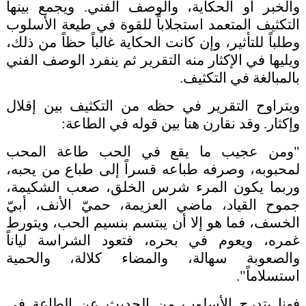
والخبر أو الحكاية، والوصف الفني. ويجمع بينها
التكثيف المتعمد استجلاباً للقوة في طيعة الأسلوب
وطلباً للتأثير، وإن كانت الحكاية غالباً حظاً من ذلك،
ويليها في الإكثار منه التقرير ثم ينفرد الوصف الفني
بالمبالغة في التكثيف.
ويتراوح التقرير في حظه من التكثيف بين إقلال
وإكثار. وقد نقارن هنا بين قوله في الطاعة:
"ومن عجيب ما يقع في الحب طاعة المحب
لمحبوبه، وصرفه طباعه قسراً إلى طباع من يحبه،
وربما يكون المرء شرس الخلق، صعب الشكيمة،
جموح القياد، ماضي العزيمة، حميّ الأنف، أبيّ
الخسف، فما هو إلا أن يبتسم بنسيم الحب، ويتورط
غمره، ويعوم في بحره، فتعود الشراسة لياناً
والصعوبة سهالة، والمضاء كلالة، والحمية
استسلاماً".
فهنا يتدرج الأسلوب من الحديث عن الطاعة في