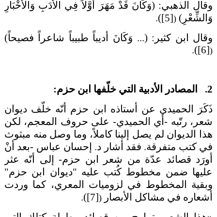
وقال
الذهبي
: (وَكَانَ قَدْ مَهَرَ أَوَّلاً فِي الْأَدَبِ وَالْأَخْبَارِ
وَالشِّعْرِ)
[5]
)
.
(
وقال
ابن كثير
: (... وَكَانَ أديباً طبيباً شاعراً فصيحاً)
.
)
[6]
(
2. المصادر الأدبية التي خلّفها ابن حزم:
ذَكَرَ الحميدي عن أستاذه ابن حزم أنّه خلّف ديوان
شعر، رتّبه -أي الحميدي- على حروف المعجم، لكن
هذا الديوان لم يصل إلينا كاملاً، وما وصل منه مبثوث
في كتب متفرقة. فقد أشار د.
إحسان عباس
-بعد أنْ
أورَد قصائد عدّة من شعر ابن حزم- إلى أنّه عثر
عليها ضمن مخطوط كُتب عليه "ديوان ابن حزم"
وبقية المخطوط في لزوميات المعري، كما وردت
أشعاره في مشاكل الأبصار
[7]
)
.
(