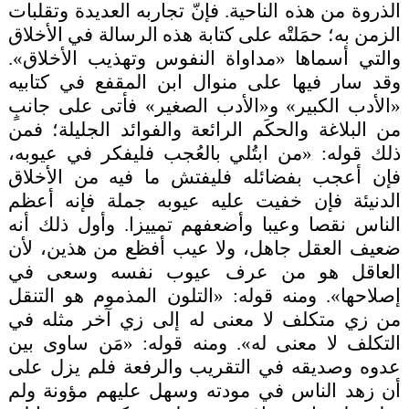
الذروة من هذه الناحية. فإنّ تجاربه العديدة وتقلبات
الزمن به؛ حمَلتْه على كتابة هذه الرسالة في الأخلاق
والتي أسماها «مداواة النفوس وتهذيب الأخلاق».
وقد سار فيها على منوال ابن المقفع في كتابيه
«الأدب الكبير» و«الأدب الصغير» فأتى على جانبٍ
من البلاغة والحكَم الرائعة والفوائد الجليلة؛ فمن
ذلك قوله: «من ابتُلي بالعُجب فليفكر في عيوبه،
فإن أعجب بفضائله فليفتش ما فيه من الأخلاق
الدنيئة فإن خفيت عليه عيوبه جملة فإنه أعظم
الناس نقصا وعيبا وأضعفهم تمييزا. وأول ذلك أنه
ضعيف العقل جاهل، ولا عيب أفظع من هذين، لأن
العاقل هو من عرف عيوب نفسه وسعى في
إصلاحها». ومنه قوله: «التلون المذموم هو التنقل
من زي متكلف لا معنى له إلى زي آخر مثله في
التكلف لا معنى له». ومنه قوله: «مَن ساوى بين
عدوه وصديقه في التقريب والرفعة فلم يزل على
أن زهد الناس في مودته وسهل عليهم مؤونة ولم