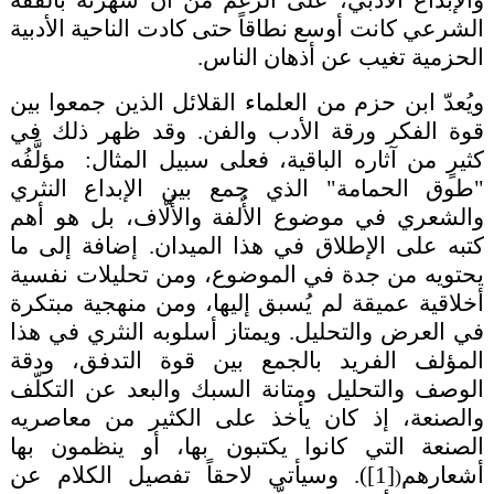
والإبداع الأدبي، على الرغم من أنّ شهرته بالفقه
الشرعي كانت أوسع نطاقاً حتى كادت الناحية الأدبية
الحزمية تغيب عن أذهان الناس.
ويُعدّ ابن حزم من العلماء القلائل الذين جمعوا بين
قوة الفكر ورقة الأدب والفن. وقد ظهر ذلك في
كثيرٍ من آثاره الباقية، فعلى سبيل المثال: مؤلَّفُه
"
طوق الحمامة
" الذي جمع بين الإبداع النثري
والشعري في موضوع الأُلفة والأُلّاف، بل هو أهم
كتبه على الإطلاق في هذا الميدان. إضافة إلى ما
يحتويه من جدة في الموضوع، ومن تحليلات نفسية
أخلاقية عميقة لم يُسبق إليها، ومن منهجية مبتكرة
في العرض والتحليل. ويمتاز أسلوبه النثري في هذا
المؤلف الفريد بالجمع بين قوة التدفق، ودقة
الوصف والتحليل ومتانة السبك والبعد عن التكلّف
والصنعة، إذ كان يأخذ على الكثير من معاصريه
الصنعة التي كانوا يكتبون بها، أو ينظمون بها
أشعارهم
[1]
)
. وسيأتي لاحقاً تفصيل الكلام عن
(