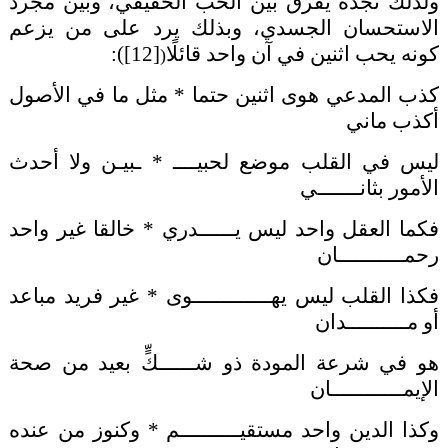
ولذلك تجده يفرق بين الحب الحقيقي، وبين مجرد
الاستحسان الجسدي، وبذلك يرد على من يزعم
كونه يحب اثنين في آن واحد قائلًا
[12]
)
:
(
كذب المدعي هوى اثنين حتما * مثل ما في الأصول
أكذب ماني
ليس في القلب موضع لحبيــــ * ـبيـن ولا أحدث
الأمور بثانـــــــي
فكما العقل واحد ليس يــــــدري * خالقا غير واحد
رحمـــــــــــان
فكذا القلب ليس يهـــــــــــــوى * غير فريد مباعد
أو مــــــــــدان
هو في شرعة المودة ذو شــــــكٍّ بعيد من صحة
الإيمــــــــــــان
وكذا الدين واحد مستقيــــــــــم * وكنوز من عنده