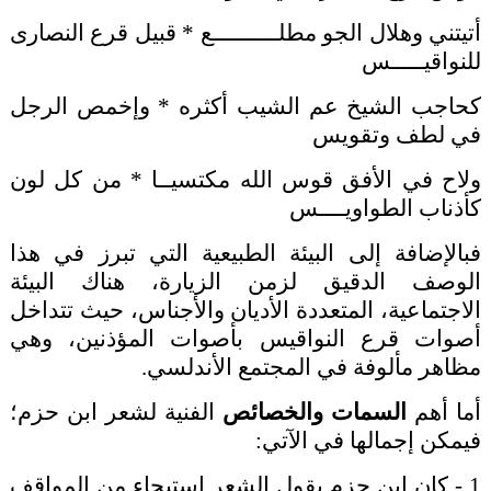
أتيتني وهلال الجو مطلــــــــــع * قبيل قرع النصارى
للنواقيـــــس
كحاجب الشيخ عم الشيب أكثره * وإخمص الرجل
في لطف وتقويس
ولاح في الأفق قوس الله مكتسيــا * من كل لون
كأذناب الطواويــــس
فبالإضافة إلى البيئة الطبيعية التي تبرز في هذا
الوصف الدقيق لزمن الزيارة، هناك البيئة
الاجتماعية، المتعددة الأديان والأجناس، حيث تتداخل
أصوات قرع النواقيس بأصوات المؤذنين، وهي
مظاهر مألوفة في المجتمع الأندلسي.
أما أهم
السمات والخصائص
الفنية لشعر ابن حزم؛
فيمكن إجمالها في الآتي:
1 - كان ابن حزم يقول الشعر استيحاء من المواقف