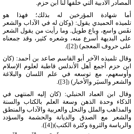
المصادر الأدبية التي خلّفها لنا ابن حزم.
أما شهادة المؤرخين له بذلك؛ فهذا هو
تلميذه
الحميدي
يقول: (وكان له في الآداب والشعر
نفَس واسع، وباع طويل. وما رأيت من يقول الشعر
على البديهة أسرع منه، وشعره كثير، وقد جمعناه
على حروف المعجم)
[2]
)
.
(
وقال تلميذه الآخر أبو القاسم
صاعد بن أحمد
: (كان
ابن حزم أجمع أهل الأندلس قاطبة لعلوم الإسلام
وأوسعهم، مع توسعه في علم اللسان والبلاغة
والشعر والسيَر والأخبار)
[3]
)
.
(
وقال
ابن العماد الحنبلي
: (كان إليه المنتهى في
الذكاء وحدة الذهن وسعة العلم بالكتاب والسنة
والمذاهب والملل والنحل والعربية والآداب والمنطق
والشعر مع الصدق والديانة والحشمة والسؤدد
والرياسة والثروة وكثرة الكتب)
[4]
)
.
(