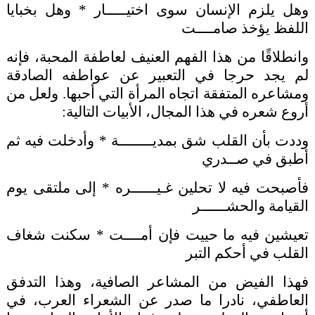
وهل يلزم الإنسان سوى اختيـــــار * وهل بخبايا
اللفظ يؤخذ صامــــت
وانطلاقًا من هذا الفهم العنيف لعاطفة المحبة، فإنه
لم يجد حرجا في التعبير عن عواطفه الصادقة
ومشاعره المتفقة اتجاه المرأة التي أحبها. ولعل من
أروع شعره في هذا المجال، الأبيات التالية:
وددت بأن القلب شق بمديــــــــة * وأدخلت فيه ثم
أطبق في صــدري
فأصبحت فيه لا تحلين غـيــــــره * إلى ملتقى يوم
القيامة والحشــــــر
تعيشين فيه ما حييت فإن أمــــت * سكنت شغاف
القلب في أحكم التبر
فهذا الفيض من المشاعر الصافية، وهذا التدفق
العاطفي، نادرا ما صدر عن الشعراء العرب، في