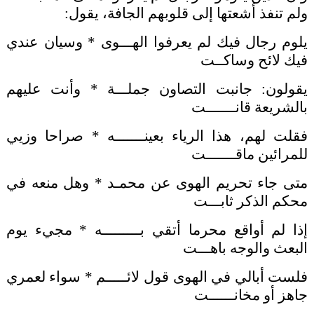
ولم تنفذ أشعتها إلى قلوبهم الجافة، يقول:
يلوم رجال فيك لم يعرفوا الهـــوى * وسيان عندي
فيك لائح وساكــت
يقولون: جانبت التصاون جملـــة * وأنت عليهم
بالشريعة قانـــــــت
فقلت لهم، هذا الرياء بعينـــــــه * صراحا وزيي
للمرائين ماقـــــــت
متى جاء تحريم الهوى عن محمـد * وهل منعه في
محكم الذكر ثابـــت
إذا لم أواقع محرما أتقي بـــــــــه * مجيء يوم
البعث والوجه باهـــت
فلست أبالي في الهوى قول لائـــــم * سواء لعمري
جاهز أو مخانــــــت