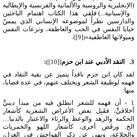
(
الإنجليزية
و
الروسية
و
الألمانية
و
الفرنسية
و
الإيطالية
و
الإسبانية
...) فلقي هذا الكتاب اهتمام الباحثين
والدارسين نظراً لموضوعه الإنساني الذي يمسّ
خبايا النفس في الحب والعاطفة، ونزعات النفس
وميولاتها العاطفية»
[9]
)
.
(
3. النقد الأدبي عند ابن حزم
(
[10]
)
:
لقد كان ابن حزم ناقداً يتميز عن بقية النقاد في
فهمه لوظيفة الشعر ويختلف عنهم، في عدة قضايا،
منها:
1 - أن فهمه للشعر انطلق فيه من مبدأ دينيٍّ
أخلاقيٍّ، فقَبِل بعض الأغراض الشعرية كأشعار
الحكمة والزهد والوعظ والرثاء والاعتبار بالدنيا…
الخ. ورفَض أخرى، كأشعار اللهو والخمريات
والخلاعة، ونهى عن ذكر الفواحش في الغزل،