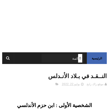
الرئيسية
النــقـد في بـلاد الأنـدلس
موقع راك رابح
يوليو 22, 2022
الشخصية الأولى : ابن حزم الأندلسي