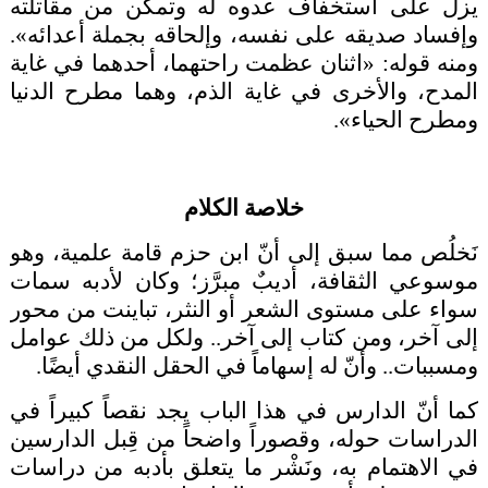
يزل على استخفاف عدوه له وتمكن من مقاتلته
وإفساد صديقه على نفسه، وإلحاقه بجملة أعدائه».
ومنه قوله: «اثنان عظمت راحتهما، أحدهما في غاية
المدح، والأخرى في غاية الذم، وهما مطرح الدنيا
ومطرح الحياء».
خلاصة الكلام
نَخلُص مما سبق إلى أنّ ابن حزم قامة علمية، وهو
موسوعي الثقافة، أديبٌ مبرَّز؛ وكان لأدبه سمات
سواء على مستوى الشعر أو النثر، تباينت من محور
إلى آخر، ومن كتاب إلى آخر.. ولكل من ذلك عوامل
ومسببات.. وأنّ له إسهاماً في الحقل النقدي أيضًا.
كما أنّ الدارس في هذا الباب يجد نقصاً كبيراً في
الدراسات حوله، وقصوراً واضحاً من قِبل الدارسين
في الاهتمام به، ونَشْر ما يتعلق بأدبه من دراسات