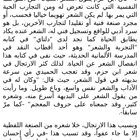
النفسية التي كانت تعرض له ومن التجارب الحية
التي يمر بها. لم يكن الشعر تهويما خياليا فحسب، أو
مجرد صنعة فنية أو تقليدا لتجارب الآخرين، بل هو
سرد أدبي للواقع وتسجيل فني له، الشعر عنده يكاد
يطابق الحياة كما نجد لدى "دلتاي" في كتابه
"التجربة والشعر" وهو أحد أقطاب النقد في
المدرسة الألمانية الحديثة، حيث نفى في كتابه هذا
انفصال الشعر عن الحياة. لذلك كثر الارتجال في
شعر ابن حزم، وقد تعجب الحميدي من سرعة
بديهته في قول الشعر، حيث قال: "وكان له في
الآداب والشعر نفس واسع، وباع طويل. وما رأيت
من يقول الشعر على البديهة أسرع منه، وشعره
كثير، وقد جمعناه على حروف المعجم" -كما مرّ
سابقاً-.
وبسبب هذا الارتجال، خلا شعره من الصنعة اللفظية
إلا ما جاء عفواً، وقد تسبب هذا -في رأي إحسان