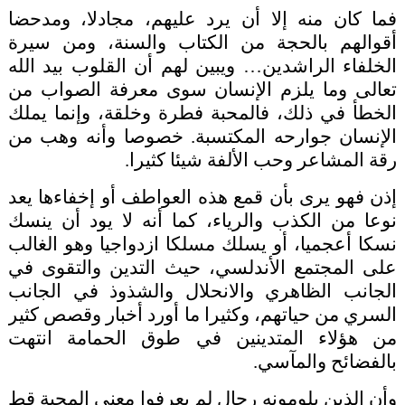
فما كان منه إلا أن يرد عليهم، مجادلا، ومدحضا
أقوالهم بالحجة من الكتاب والسنة، ومن سيرة
الخلفاء الراشدين… ويبين لهم أن القلوب بيد الله
تعالى وما يلزم الإنسان سوى معرفة الصواب من
الخطأ في ذلك، فالمحبة فطرة وخلقة، وإنما يملك
الإنسان جوارحه المكتسبة. خصوصا وأنه وهب من
رقة المشاعر وحب الألفة شيئا كثيرا.
إذن فهو يرى بأن قمع هذه العواطف أو إخفاءها يعد
نوعا من الكذب والرياء، كما أنه لا يود أن ينسك
نسكا أعجميا، أو يسلك مسلكا ازدواجيا وهو الغالب
على المجتمع الأندلسي، حيث التدين والتقوى في
الجانب الظاهري والانحلال والشذوذ في الجانب
السري من حياتهم، وكثيرا ما أورد أخبار وقصص كثير
من هؤلاء المتدينين في طوق الحمامة انتهت
بالفضائح والمآسي.
وأن الذين يلومونه رجال لم يعرفوا معنى المحبة قط