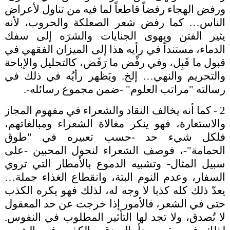
ورفض الهجاء رفضاً قاطعاً لما فيه من تناول لأعراض
الناس… كما رفض شعر الصعلكة والحروب، لأنه
يثير الفتن ويهوى الجنايات والشرَه إلى سفك
الدماء، مستنداً في رأيه هذا إلى الميزان الفقهي في
قبول ما قَبِل، وفي رفْض ما رَفَض، كالتحليل والإباحة
والتحريم والنهي… إلخ. ويَظهر رأيُه في ذلك في
رسالته "مراتب العلوم" -ضمن مجموع رسائله-.
2 - كما أنه يخالف النقاد والشعراء في مفهوم المجاز
والاستعارة، فهو ينكر مغالاة الشعراء ومبالغاتهم،
فلكل شيء حد -حسب تعبيره في "طوق
الحمامة"-، فوصف الشعراء لنحول المحبين -على
سبيل المثال- وتشبيه الدموع بالأمطار التي تروي
السفار، وعدم النوم البتة، وانقطاع الغذاء جملة…
يعدّ ذلك كله كذبا لا وجه له، لذلك فهو يكره الكذب
حتى في الشعر، فالأمور إذا خرجت عن حد المعقول
لا تُصدق، ولا تجد لها التأثير المطلوب في النفوس.