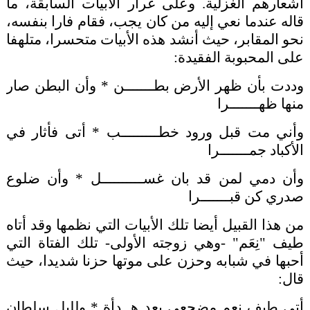
أشعارهم الغزلية. وعلى غرار الأبيات السابقة، ما
قاله عندما نعي إليه من كان يجب، فقام فارا بنفسه،
نحو المقابر، حيث أنشد هذه الأبيات متحسرا، متلهفا
على المحبوبة الفقيدة:
وددت بأن ظهر الأرض بطـــــــن * وأن البطن صار
منها ظهـــــــرا
وأني مت قبل ورود خطـــــــــب * أتى فأثار في
الأكباد جمـــــــرا
وأن دمي لمن قد بان غســــــــــل * وأن ضلوع
صدري كن قبـــــــرا
من هذا القبيل أيضا تلك الأبيات التي نظمها وقد أتاه
طيف "نِعَم" -وهي زوجته الأولى- تلك الفتاة التي
أحبها في شبابه وحزن على موتها حزنا شديدا، حيث
قال:
أتى طيف نعم مضجعي بعد هــدأة * ولليل سلطان