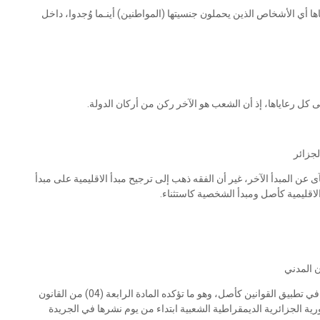
ها أي الأشخاص الذين يحملون جنسيتها (المواطنين) أينـما وُجدوا، داخل
 كل رعاياها، إذ أن الشعب هو الآخر ركن من أركان الدولة.
لجزائر
 عن المبدأ الآخر، غير أن الفقه ذهب إلى ترجيح مبدأ الاقليمية على مبدأ
اقليمية كأصل ومبدأ الشخصية كاستثناء.
ن المدني
على غرار كل التشريعات أخذ المشرع الجزائري بمبدأ الإقليمية في تطبيق القوانين كأصل، وهو ما تؤكده المادة الرابعة (04) من القانون
ة الجزائرية الديمقراطية الشعبية ابتداء من يوم نشرها في الجريدة