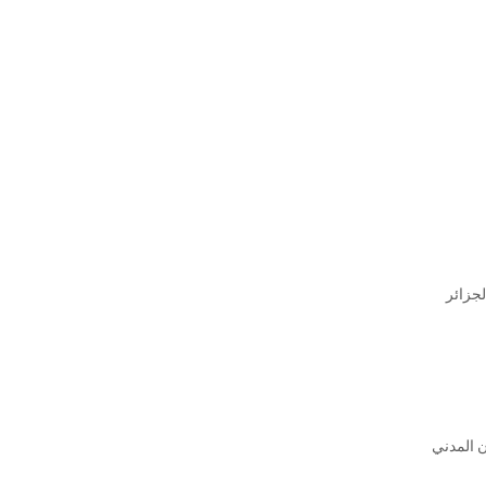
لجزائر
ن المدني