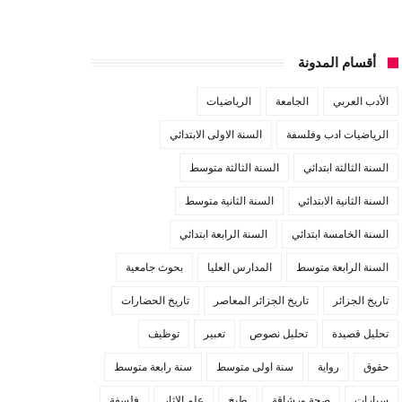
أقسام المدونة
الأدب العربي
الجامعة
الرياضيات
الرياضيات ادب وفلسفة
السنة الاولى الابتدائي
السنة الثالثة ابتدائي
السنة الثالثة متوسط
السنة الثانية الابتدائي
السنة الثانية متوسط
السنة الخامسة ابتدائي
السنة الرابعة ابتدائي
السنة الرابعة متوسط
المدارس العليا
بحوث جامعية
تاريخ الجزائر
تاريخ الجزائر المعاصر
تاريخ الحضارات
تحليل قصيدة
تحليل نصوص
تعبير
توظيف
حقوق
رواية
سنة اولى متوسط
سنة رابعة متوسط
سيارات
صحة ورشاقة
طبخ
علم الاثار
فلسفة