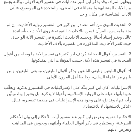
ويظهر المراد، وقد يذكر ابن كثير عدة آيات في تفسير الآية الأولى، وكأنه يجمع
بين الآيات المتشابهة والمتماثلة في المعنى، والمتحدة في الموضوع، فتأتي
الآيات المتناسبة في مكان واحد.
2- الحديث النبوي من أهم مصادر ابن كثير في التفسير رواية الأحاديث: إن لم
يجد ما يفسره بالقرآن فسره بالأحاديث النبوية، فيروي الأحاديث بأسانيدها
غالبًا، وبغير إسناد أحيانًا. ويحشد الأحاديث الكثيرة في تفسير الآية الواحدة،
حيث تُقدر الأحاديث المذكورة في تفسيره بآلاف الأحاديث.
3- التفسير بأقوال الصحابة: يُردِف ابن كثير في تفسير الآية ما وصله من أقوال
الصحابة في تفسير هذه الآية، حسب المؤهلات التي يمتلكونها.
4- أقوال التابعين وتابعي التابعين: يذكر أقوال التابعين، وتابعي التابعين، ومَن
يليهم من علماء السلف، وخاصةً أهل القرون الأولى.
الإسرائيليات: كان ابن كثير ينبِّه على الإسرائيليات في التفسيرو يذكرها ويعقِّب
عليها بأنها دخيلة على الرواية الإسلامية،وأحيانا لا يذكرها بل يشير إليها، ويبيِّن
رأيه فيها، وقد نوَّه على وجود هذه الإسرائيليات في مقدمة تفسيره، فقال:
«تُذكر للاستشهاد لا للاعتضاد».
الأحكام الفقهية: يتعرض ابن كثير عند تفسير آيات الأحكام إلى بيان الأحكام
الشرعية، ويستطرد في ذكر أقوال العلماء وأدلتهم، ويخوض في المذاهب
ويعرض أدلتهم.