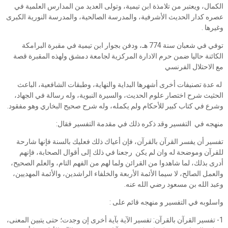
الكمال، ويعتبر من تلامذة ابن تيمية، وتولى العديد من المدارس العلمية في
عصره كدار الحديث الأشرفية، والمدرسة الصالحية، والمدرسة النورية الكبرى
وغيرها .
توفي في شعبان سنة 774 هـ، ودفن بجوار ابن تيمية في مقبرة البرامكة
الكائنة حاليا ضمن حرم الادارة المركزية لجامعة دمشق ولهذه المقبرة قصة
مع الاحتلال الفرنسي
له عدة تصنيفات أخرى أشهرها البداية والنهاية، وطبقات الشافعية، الباعث
الحثيث شرح اختصار علوم الحديث، والسيرة النبوية، وله رسالة في الجهاد،
وشرع في كتاب كبير للأحكام ولم يكمله، وله شرح صحيح البخاري وهو مفقود.
منهجه في التفسير وقد ذكره ذلك في مقدمة التفسير فقال:
تفسير أن يفسر القرآن بالقرآن، فإن أعياك ذلك فعليك بالسنة فإنها شارحة
للقرآن وموضحة له وان لم يكن رجعنا في ذلك إلى أقوال الصحابة، فإنهم
أدرى بذلك، لما شاهدوا من القرائن ولما لهم من الفهم التام، والعلم الصحيح،
والعمل الصالح، لا سيما الأئمة الأربعة والخلفاء الراشدين، والأئمة المهديين،
وعبد الله بن مسعود رضي الله عنه.
واسلوبه في التفسير و منهجه قائم على :
1- تفسير القرآن بالقرآن: تفسير الآية بآية أخرى إن وجدت؛ حتى يتبين المعنى،