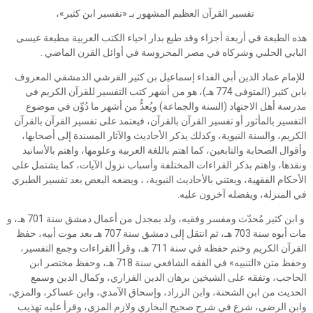
تفسير القرآن العظيم المشهور بـ «تفسير ابن كثير»،
هذه الطبعة قي أربعة أجزاء وقد طبع بدار احياء الكتب العربية مطبعة عيسى
البابي الحلبي وشركاه في مصر المحروسة في أوائل القرن الماضي .
للإمام عماد الدين أبي الفداء إسماعيل بن كثير القرشي الدمشقي المعروف
بابن كثير (المتوفى 774 هـ)، هو من أشهر كتب التفسير للقرآن الكريم في
مدرسة أهل الاجتهاد (السنة والجماعة) ويُعدُّ من أشهر ما دُوِّن في موضوع
التفسير بالمأثور أو تفسير القرآن بالقرآن، فيعتمد على تفسير القرآن بالقرآن
الكريم، والسنة النبوية، وكذلك يذكر الأحاديث والآثار المسندة إلى أصحابها،
وأقوال الصحابة والتابعين، كما اهتم باللغة العربية وعلومها، واهتم بالأسانيد
ونقدها، واهتم بذكر القراءات المختلفة وأسباب نزول الآيات، كما يشتمل على
الأحكام الفقهية، ويعتني بالأحاديث النبوية، ، ويضعه البعض بعد تفسير الطبري
في المنزلة، ويفضله آخرون عليه.
و ابن كثير مُحدّث ومفسر وفقيه، ولد بمجدل من أعمال دمشق سنة 701 هـ، و
مات أبوه سنة 703 هـ، ثم انتقل إلى دمشق سنة 707 هـ بعد موت أبيه، حفظ
القرآن الكريم وختم حفظه في سنة 711 هـ، وقرأ القراءات وجمع التفسير،
وحفظ متن «التنبيه» في الفقه الشافعي سنة 718 هـ، وحفظ مختصر ابن
الحاجب، وتفقه على الشيخين برهان الدين الفزاري، وكمال الدين وسمع
الحديث من ابن الشحنة، وابن الزراد، وإسحاق الآمدي، وابن عساكر، والمزي،
وابن الرضى، شرع في شرح صحيح البخاري ولازم المزي، وقرأ عليه تهذيب