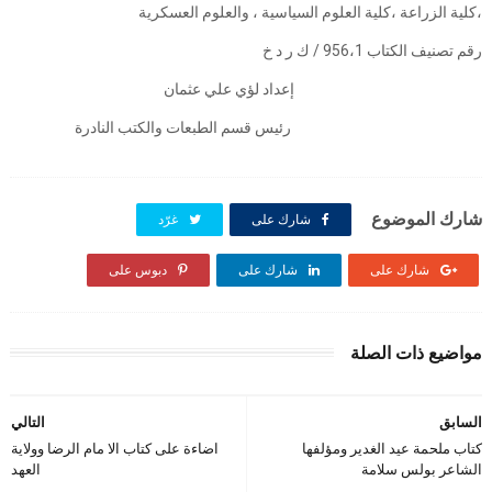
،كلية الزراعة ،كلية العلوم السياسية ، والعلوم العسكرية
رقم تصنيف الكتاب 956،1 / ك ر د خ
إعداد لؤي علي عثمان
رئيس قسم الطبعات والكتب النادرة
شارك الموضوع
شارك على
غرّد
شارك على
شارك على
دبوس على
مواضيع ذات الصلة
السابق
التالي
كتاب ملحمة عيد الغدير ومؤلفها
اضاءة على كتاب الا مام الرضا وولاية
الشاعر بولس سلامة
العهد