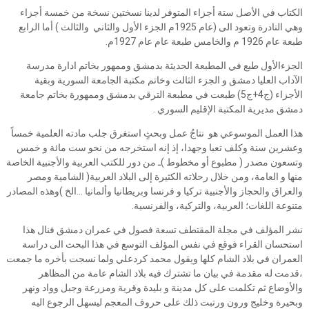
الكتاب في الأصل ستة أجزاء المتوفر لدينا نسختين نسخة من خمسة أجزاء
وهي النادرة وتعود الى (عام 1925م الجزء الأول والثاني والثالث ) أما الرابع
طبعة عام 1926 م والخامس طبعة عام عام 1927م.
الجزءالأول طبع في المطبعة الحديثة بدمشق وممهور بخاتم ادارة مدرسة
الآداب العليا دمشق و الجزء الثالث وخاتم مكتبة الجامعة السورية وبقية
الأجزاء (ج4+ج5) طبعت في مطبعة الترقي بدمشق وممهورة بخاتم جامعة
دمشق مديرية المكتبة الإقليم السوري .
هذا العمل الموسوعي هو نتاجُ عمل وبحثٍ استغرق جلب مادته العلمية خمساً
وعشرين سنة وكلف تعبا وجهدا، إذ إنه استخرجه من نحو ست مائة و خمس
وتسعون مصدر ( مطبوع أو مخطوط )ـ من دور للكتب العربية والأجنبية الخاصة
منها و العامة، ومن خلال رحلاته الكثيرة إلى البلاد العربية( الشامية ومصر
والعراق والحجاز والأجنبية تركيا و فرنسا وبريطانيا وألمانيا ...الخ )وهذه المصادر
متنوعة اللغات؛ العربية، والتركية، والفرنسية.
نشر المؤلف في مجلة المقتطف تسعة فصول في عمران دمشق فنال هذا
استحسان القراء فوقع في نفس المؤلف التوسع في هذا البحث الى دراسة
العمران في بلاد الشام كلها ويقول محمد كردعلي ولما نسجت بأخره ما جمعت
،قدمت له مقدمة في بيان ما تشترك فيه بلاد الشام عامة من المظاهر
والأوضاع ثم تكلمت على كل مدينة و بليدة وقرية ومزرعة وجبل وواد ونهر
وبحيرة وخليج ورون ورتبت ذلك على حروف المعجم ليسهل الرجوع اليه