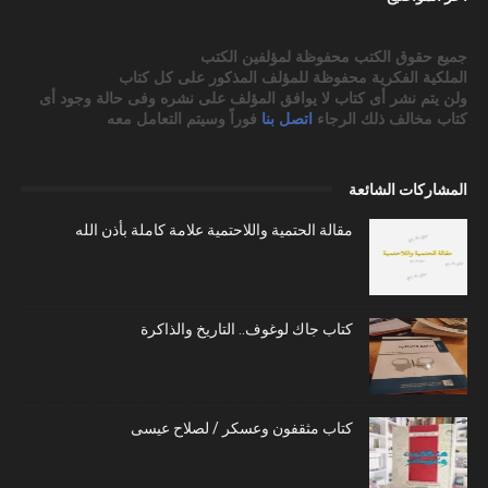
جميع حقوق الكتب محفوظة لمؤلفين الكتب
الملكية الفكرية محفوظة للمؤلف المذكور على كل كتاب
ولن يتم نشر أى كتاب لا يوافق المؤلف على نشره وفى حالة وجود أى
كتاب مخالف ذلك الرجاء
اتصل بنا
فوراً وسيتم التعامل معه
المشاركات الشائعة
مقالة الحتمية واللاحتمية علامة كاملة بأذن الله
كتاب جاك لوغوف.. التاريخ والذاكرة
كتاب مثقفون وعسكر / لصلاح عيسى