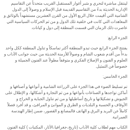
لينتقل مباشرة لتحري و سَبر أغوار المستقبل القريب متحدثاً عن التقاسيم
الإدارية الحديثة بدءً من التقاسيم القديمة قبل الإسلام و وصولاً إلى الدول
الشامية التي أقيمت خلال الربع الأول من القرن العشرين مستشهداً بالوثائق و
المعاهدات التي كانت في خلفية تلك الدول و من ثم الحركات السياسية التي
عاصرت ذلك الزمان التي قسمت المنطقة إلى دول و كيانات.
الجزء الرابع:
يفتتح الجزء الرابع حيث تبدو المنطقة أكثر تماسكاً و تناول المنطقة ككل واحد
بدءاً من أقدم شعوب الشام و وصولاً للأزمنة الحديثة من حيث جوانب الآداب و
العلوم و الفنون و الإصلاح الفكري و متوقفاً مطولاً عند الفنون الجميلة و
خصوصاً فن التمثيل.
الجزء الخامس:
تم تسليط الضوء في هذا الجزء على الزراعة الشامية و أنواعها و أصنافها و
أماكن تواجدها و الصناعات بأنواعها و من ثم التجارة و أشكالها، و الإطلال على
الجيوش و تشكيلاتها و تاريخ أساطيلها و من ثم تناول الجباية و الخراج و
الأوقاف و الحسبة و البلديات و الطرق و الموانئ و المرافئ، و قد أفرد فصلاً
كاملاً عن البريد و البرق و الهاتف فالمصانع و القصور، ضمن إطار الهندسة
العمرانية.
الكتاب مهم لطلاب كلية الآداب (تاريخ،جغرافيا،الأثار، المكتبات ) كلية الفنون