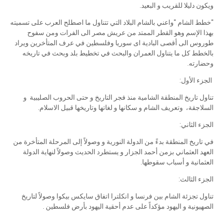
ويكون دليلا للقريب و البعيد.
"خطط الشام "واعني بالشام البلاد التي تتناول ما اصطلح العرب على تسميته
بهذا الإسم وهو القطر الممتد من عريش مصر الى الفرات ومن سفوح
طوروس الى أقصى البادية اى سوريا وفلسطين في عرف المتأخرين ويراد
بالخطط كل ما يتناول العمران والبحث في تخطيط بلد وبحث في تاريخه
وحضارته.
الجزء الأول:
تناول تاريخ المنطقة الشامية منذ فجر التاريخ و حتى الحروب الصليبية و
السلاجقة، وتعريف الشام و سكانها و لغاتها وتاريخها قبيل الاسلام.
الجزء الثاني:
في تاريخ المنطقة بدءً من الدولة النورية و وصولاً إلى المرحلة المتأخرة من
العهد العثماني بزمن أحمد الجزار و يستطرد الحديث وصولاً لنهاية الدولة
العثمانية و أسباب سقوطها.
الجزء الثالث:
تناول تجزئة الشام بين فرنسا و انكلترا اتفاق سايكس بيكوا وصولاً لتاريخ
الصهيونية و اليهود مؤكداً على عدم أحقية اليهود بأرض فلسطين .