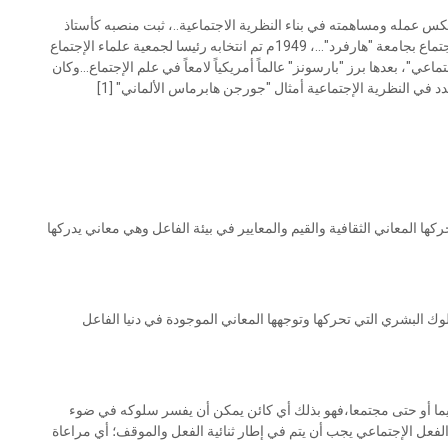
لذي عكس عمله ومساهمته في بناء النظرية الاجتماعية..، ثبت منصبه كأستاذ
جامعي في عام 1939م... عام 1944م عين رئيساً لقسم علم الإجتماع بجامعة "هارفرد"...، 1949م تم انتخابه رئيسا لجمعية علماء الإجتماع
وف "النسق الإجتماعي"، بعدها برز "بارسونز" عالماً أمريكياً لامعاً في علم الإجتماع...وكان
في النظرية الإجتماعية أمثال "جورجن هابرماس الألماني" [1]
ها المعاني الثقافية والقيم والمعايير في بيئة الفاعل وهي معاني يدركها
ك البشري التي تحركها وتوجهها المعاني الموجودة في دنيا الفاعل
يما أو حتى مجتمعا،فهو بذلك أي كائن يمكن أن يفسر سلوكه في ضوء
الفعل الإجتماعي يجب أن يتم في إطار ثنائية الفعل والموقف؛ أي مراعاة