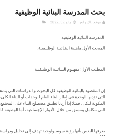
بحث المدرسة البنائية الوظيفية
موقع راك رابح
مايو 09, 2022
المدرسة البنائية الوظيفية
المبحث الأول:ماهـية البنـائيـة الوظيـفيـة.
المطلب الأول: مفهـوم البنـائيـة الوظيـفيـة.
إن المقصود بالبنائية الوظيفية كل البحوث و الدراسات التي يتم
التي تؤديها الوحدة في إطار البناء العام للوحدات أو البناء الكلي
المكونة للكل، فمثلا إذا أردنا تطبيق مصطلح البناء على المجتمع ف
التي تتكامل وتتسق من خلال الأدوار الإجتماعية، أما الوظيفة فال
يعرفها البعض بأنها رؤية سوسيولوجية تهدف إلى تحليل ودراسة ب