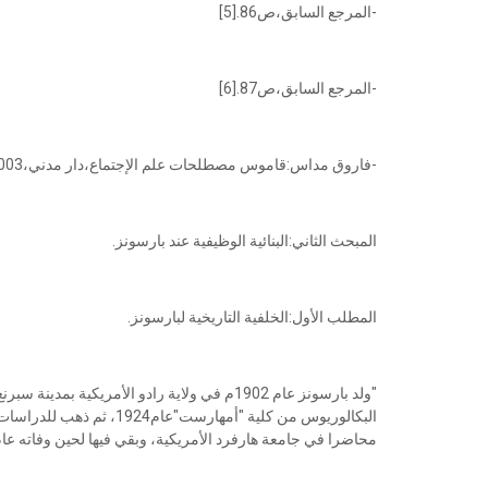
-المرجع السابق،ص86.[5]
-المرجع السابق،ص87.[6]
-فاروق مداس:قاموس مصطلحات علم الإجتماع،دار مدني،2003،ص50.[7]
المبحث الثاني:البنائية الوظيفية عند بارسونز.
المطلب الأول:الخلفية التاريخية لبارسونز.
"ولد بارسونز عام 1902م في ولاية رادو الأمريك
محاضرا في جامعة هارفرد الأمريكية، وبقي فيها لحين وفاته عام 1979م