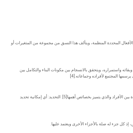
 الأفعال المحددة المنظمة، ويتألف هذا النسق من مجموعة من المتغيرات أو
بقائه واستمراره، ويتحقق بالانسجام بين مكونات البناء والتكامل بين
رسمها المجتمع لأفراده وجماعاته.[4]
3/النسق الإجتماعي:هو عبارة عن العلاقات المترابطة والمتساندة بين الأفراد والذي يتميز بخصائص أهمها[5]: التحديد: أي إمكانية تحديد
إذ كل جزء له صلة بالأجزاء الأخرى ويعتمد عليها.