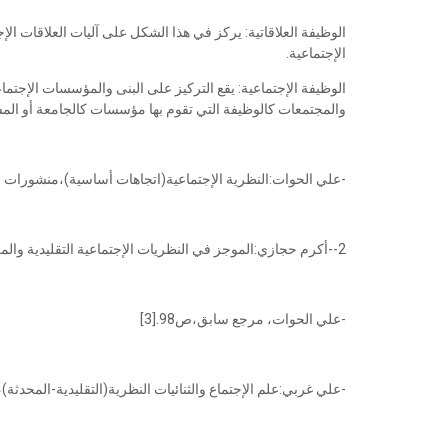
الوظيفة العلاقاتية: يركز في هذا الشكل على آليات العلاقات الإ
الإجتماعية.
الوظيفة الإجتماعية: يقع التركيز على البنى والمؤسسات الإجتماعي
والمجتمعات كالوظيفة التي تقوم بها مؤسسات كالجامعة أو المستش
-علي الحوات:النظرية الإجتماعية(اتجاهات أساسية)،منشورات الجا،
2--أكرم حجازي:الموجز في النظريات الإجتماعية التقليدية والمعاصرة
-علي الحوات، مرجع سابق،ص98.[3]
-علي غربي:علم الإجتماع والثنائيات النظرية(التقليدية-المحدثة)،جامعة 