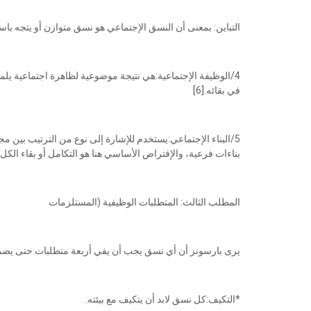
التباين: بمعنى أن النسق الإجتماعي هو نسق متوازن أو يتجه باست
4/الوظيفة الإجتماعية:هي نتيجة موضوعية لظاهرة اجتماعية يلمس
في بقائه.[6]
5/البناء الإجتماعي:يستخدم للإشارة إلى نوع من الترتيب بين م
بناءات فرعية، والإفتراض الأساسي هنا هو التكامل أو بقاء الكل يت
المطلب الثالث: المتطلبات الوظيفية (المستلزمات
يرى بارسونز أن أي نسق يجب أن يفي أربعة متطلبات حتى يضمن ا
*التكيف:كل نسق لابد أن يتكيف مع بيئته.