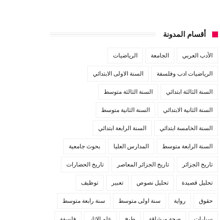
أقسام المدونة
الأدب العربي
الجامعة
الرياضيات
الرياضيات ادب وفلسفة
السنة الاولى الابتدائي
السنة الثالثة ابتدائي
السنة الثالثة متوسط
السنة الثانية الابتدائي
السنة الثانية متوسط
السنة الخامسة ابتدائي
السنة الرابعة ابتدائي
السنة الرابعة متوسط
المدارس العليا
بحوث جامعية
تاريخ الجزائر
تاريخ الجزائر المعاصر
تاريخ الحضارات
تحليل قصيدة
تحليل نصوص
تعبير
توظيف
حقوق
رواية
سنة اولى متوسط
سنة رابعة متوسط
سيارات
صحة ورشاقة
طبخ
علم الاثار
فلسفة