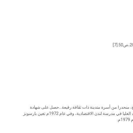
ية بمدينة سبرنغ، منحدرا من أسرة متدينة ذات ثقافة رفيعة...حصل على شهادة
البكالوريوس من كلية "أمهارست"عام1924، ثم ذهب للدراسات العليا في مدرسة لندن الاقتصادية، وفي عام 1972م تعين بارسونز
.