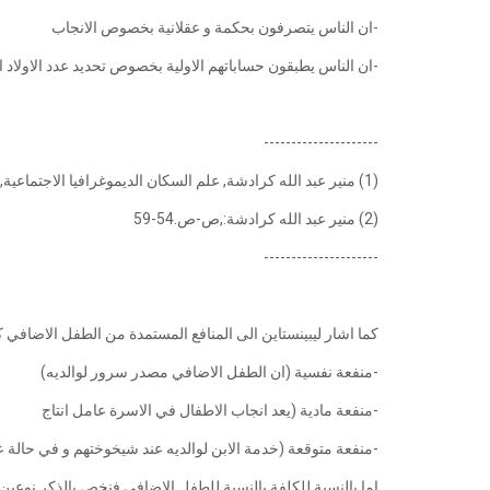
-ان الناس يتصرفون بحكمة و عقلانية بخصوص الانجاب
-ان الناس يطبقون حساباتهم الاولية بخصوص تحديد عدد الاولاد 
---------------------
(1) منير عبد الله كرادشة, علم السكان الديموغرافيا الاجتماعية, عالم الكتب الحديث للنشر و التوزيع,2009,الاردن, ص 54
(2) منير عبد الله كرادشة:,ص-ص.54-59
---------------------
كما اشار ليبينستاين الى المنافع المستمدة من الطفل الاضافي كما 
-منفعة نفسية (ان الطفل الاضافي مصدر سرور لوالديه)
-منفعة مادية (يعد انجاب الاطفال في الاسرة عامل انتاج
-منفعة متوقعة (خدمة الابن لوالديه عند شيخوختهم و في حالة 
اما بالنسبة للكلفة بالنسبة للطفل الاضافي فنخص بالذكر نوعين 