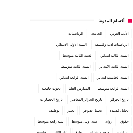
أقسام المدونة
الأدب العربي
الجامعة
الرياضيات
الرياضيات ادب وفلسفة
السنة الاولى الابتدائي
السنة الثالثة ابتدائي
السنة الثالثة متوسط
السنة الثانية الابتدائي
السنة الثانية متوسط
السنة الخامسة ابتدائي
السنة الرابعة ابتدائي
السنة الرابعة متوسط
المدارس العليا
بحوث جامعية
تاريخ الجزائر
تاريخ الجزائر المعاصر
تاريخ الحضارات
تحليل قصيدة
تحليل نصوص
تعبير
توظيف
حقوق
رواية
سنة اولى متوسط
سنة رابعة متوسط
سيارات
صحة ورشاقة
طبخ
علم الاثار
فلسفة