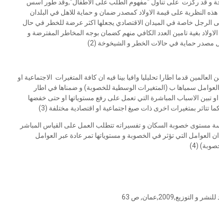
ضحة و قد ركزت على تناول "مفهوم الطلب على الاطفال",وقد طور اسس
ذه النظرية على قيمة الاولاد كمصدر ضمان و حماية للاهل في البلدان
ا على الرجل خاصة في الميدان الاقتصادي يجعلها اكثر عرضة للخطر في حال
الاولاد بغية تامين العدد الكافي منهم كضمان بوجه المخاطر المفترضة و
كل مصدر حماية في حالات الخطر و الشيخوخة (2)
لعالمين قدما اطارا تحليليا وافيا بينا فيه ان كافة المتغيرات الاجتماعية او
لعوامل سمياها ب (المتغيرات الوسطية للخصوبة) و ضمناها في اطار
 تبين الاسباب المباشرة التي تعمل على رفع مستوياتها او حتى خفضها
 تتاثر بمتغيرات اخرى ذات صيغ اجتماعية او اقتصادية مختلفة (3)
راسة مستوى خصوبة السكان و تفسيراته تتطلب العمل على القياس المباشر
ان العوامل التي تؤثر في الخصوبة و مستوياتها تمر عادة عبر العوامل
وبة) (4)