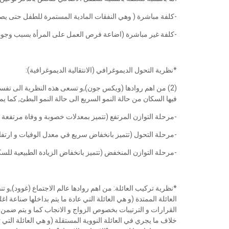
-كلفة مباشرة ( وهي النفقات المادية المستمرة للطفل حتى يصب
-كلفة غير مباشرة (اضاعة فرص العمل على المرأة بسبب وجود
*نظرية التحول الديموغرافي (الانتقالية الديموغرافية):
(2) من اهم روادها (ويكس جون),و تسعى هذه النظرية الى تفسي
فيها السكان من حالة النمو السريع الى حالة النمو البطئ, كما يمكن
-مرحلة التوازن المرتفع (تتميز بمعدلات خصوبة و وفاة مرتفع
-مرحلة التحول (تتميز بانخفاض سريع في معدل الوفيات و ارتف
-مرحلة التوازن المنخفض (تتميز بانخفاض الزيادة الطبيعية للس
*نظرية تركيب العائلة: من اهم روادها عالم الاجتماع (غوود),و 
العائلة الممتدة (و هي العائلة التي عادة ما يتم بداخلها صناعة
القرارات و الترتيبات بخصوص الزواج و الانجاب كما و يتم ضمن نط
خلاف ما يجري في العائلة النووية المستقلة (و هي العائلة التي 