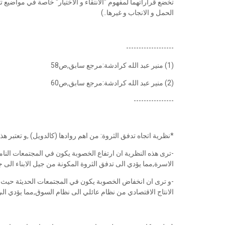
تخضع قراراتهما لمفهوم "الانتقاء و الاختيار" خاصة في مواضيع ت
الحمل و الانجاب و غيرها..)
-------------------
(1) منير عبد الله كرادشة:مرجع سابق,ص58
(2) منير عبد الله كرادشة:مرجع سابق,ص60
----------------
*نظرية اتجاه تدفق الثروة: من اهم روادها (كالدويل) ,و تعتبر 
-ترى هذه النظرية ان ارتفاع الخصوبة يكون في المجتمعات النام
الاسرة,مما يؤدي الى تدفق الثروة المكونة من جيل الابناء الى جي
-و ترى ان انخفاض الخصوبة يكون في المجتمعات الحديثة حيث تتق
الانتاج الاقتصادي من نظام عائلي الى نظام السوق,مما يؤدي الى تد