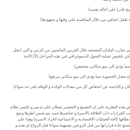
ح قادرا على اعالة نفسه)
 طفل اضافي من خلال المنافسة على وقتها و مجهودها)
ر تجارب البلدان المصنعة خلال القرنين الماضيين من الزمن و التي انتقل
 تلخيص عملية التحول الديموغرافي في هذه المراحل (3) الاتية:
ة مما يؤدي الى نمو سكاني منخفض)
اع معدل الخصوبة مما يؤدي الى نمو سكاني مرتفع)
كان و الناجمة عن انخفاض كل من معدلات الولادة و الوفاة على حد سواء)
تنص هذه النظرية على ان التصنيع و التحضير يعملان على تدمير و تكسير نظام
 اغلب القرارات ذات العلاقة بالاسرة و عناصرها,حيث يتم ضمن اطرها وضع
اقها كافة العمليات الاقتصادية و الاجتماعية لافراد الاسرة) وهذا على
تصنع عادة قراراتها من قبل الزوجين نفسهما سواءا قبل الزواج او بعده و