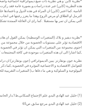
*نظرية كاين: و هي نظرية ذات صيغ ديموغرافية اجتماعية وا
هذه النظرية (كاين) عبر عدة دراسات,و بصورة عامة فقد ركزت ه
النامية..كما اعتبر (كاين) ان المراة في هذه الدول و باعتماده
الترمل او الطلاق او مرض الزوج وهذا ما يعزز رغبتها في انجاب 
التي يمكن ان تمر بها مستقبلا ..كما راى ان العائلة الممتدة تش
*نظرية ديفيز و بلاك (المتغيرات الوسطية): يمكن القول ان هاذين ا
الاقتصادية تؤثر على مستويات الخصوبة من خلال مجموعة من ا
احتوى مجموعة من المتغيرات التي يمكن ان تؤثر في الخصوبة او
,كما اشارا الى ان هذه المتغيرات موجودة في كافة المجتمعات كما
نظرية جون بونقارتز: يبين الديموغرافي (جون بونقارتز) ان د
للعوامل الاقتصادية و الاجتماعية المؤثرة في الخصوبة ,كما ذكر 
البيولوجية و السلوكية و هي ما دعاها ب( المتغيرات التقريبية للخص
-------------------
(1) خليل عبد الهادي البدو, علم الإجتماع السكاني,ط1,دار الحامد للنشر و التوزيع,2009,عمان, ص 63
(2) خليل عبد الهادي البدو, مرجع سابق, ص65