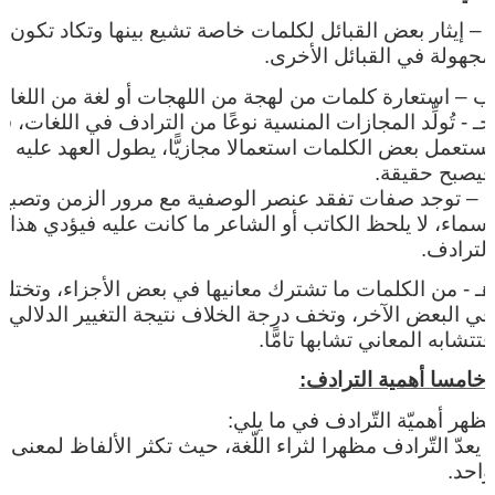
أ – إيثار بعض القبائل لكلمات خاصة تشيع بينها وتكاد تكون
مجهولة في القبائل الأخرى.
ب – استعارة كلمات من لهجة من اللهجات أو لغة من اللغات
جـ - تُولِّد المجازات المنسية نوعًا من الترادف في اللغات، ف
تستعمل بعض الكلمات استعمالا مجازيًّا، يطول العهد عليه
فيصبح حقيقة.
د – توجد صفات تفقد عنصر الوصفية مع مرور الزمن وتصبح
أسماء، لا يلحظ الكاتب أو الشاعر ما كانت عليه فيؤدي هذا إ
الترادف.
هـ - من الكلمات ما تشترك معانيها في بعض الأجزاء، وتختل
في البعض الآخر، وتخف درجة الخلاف نتيجة التغيير الدلالي،
فتتشابه المعاني تشابها تامًّا.
-خامسا أهمية الترادف:
تظهر أهميّة التّرادف في ما يلي:
- يعدّ التّرادف مظهرا لثراء اللّغة، حيث تكثر الألفاظ لمعنى
واحد.