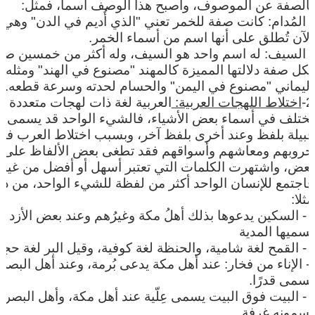
بالصفة عن الموصوف، وأصبح هذا الوصف اسما، فمثل
:
-
المُدام: كانت صفة للخمر تعني "الذي أُديم في الدن" وهي
الآن تُطلق على أنها اسم من أسماء الخمر
.
-
السيف: له اسم واحد هو السيف، وله أكثر من خمسين صف
لكل صفة دلالتها المميزة كالمهند "مصنوع في الهند" ومثله
اليماني "مصنوع في اليمن" والحسام لحدته وسرعة قطعه
.
2-
اختلاط اللهجات العربية:
العربية لغة ذات لهجات متعددة
تختلف في أسماء بعض الأشياء، فالشيء الواحد قد يسمى ع
قبيلة بلفظ وعند أخرى بلفظ آخر، وبسبب اختلاط العرب في
حروبهم ومعاشهم وأسواقهم فقد تطغى بعض الألفاظ على
بعض، واشتهرت الكلمات التي تعتبر أسهل أو أفضل من غيره
فاجتمع للإنسان الواحد أكثر من لفظة للشيء الواحد، من ذ
مثلا:
.
- السكين يدعوها بذلك أهلُ مكة وغيرُهم وعند بعض الأزد
يسميها المدية
.
- القمح لغة شامية، والحنظة لغة كوفية، وقيل البر لغة حجا
- الإناء من فخار: عند أهل مكة يدعى بُرمة، وعند أهل البصر
يسمى قدرًا.
.
- البيت فوق البيت يسمى عِلّية عند أهل مكة، وأهل البصرة
يسمونه غرفة