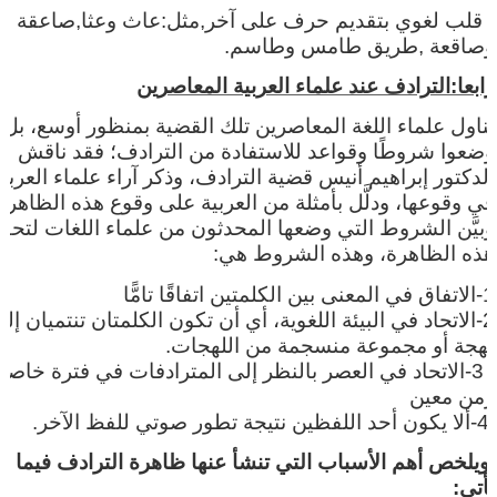
- قلب لغوي بتقديم حرف على آخر,مثل:عاث وعثا,صاعقة
وصاقعة ,طريق طامس وطاسم.
رابعا:الترادف عند علماء العربية المعاصرين
تناول علماء اللغة المعاصرين تلك القضية بمنظور أوسع، بل
وضعوا شروطًا وقواعد للاستفادة من الترادف؛ فقد ناقش
الدكتور إبراهيم أنيس قضية الترادف، وذكر آراء علماء العربي
في وقوعها، ودلَّل بأمثلة من العربية على وقوع هذه الظاهرة
وبيَّن الشروط التي وضعها المحدثون من علماء اللغات لتحق
هذه الظاهرة، وهذه الشروط هي:
1-الاتفاق في المعنى بين الكلمتين اتفاقًا تامًّا
2-الاتحاد في البيئة اللغوية، أي أن تكون الكلمتان تنتميان إل
لهجة أو مجموعة منسجمة من اللهجات.
.
3-الاتحاد في العصر بالنظر إلى المترادفات في فترة خاصة 
زمن معين
4-ألا يكون أحد اللفظين نتيجة تطور صوتي للفظ الآخر.
ويلخص أهم الأسباب التي تنشأ عنها ظاهرة الترادف فيما
يأتي: