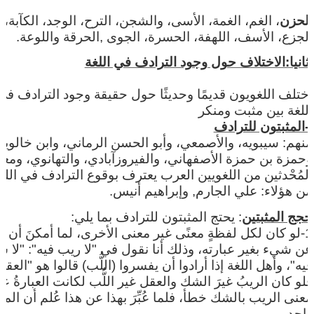
الحزن
، الغم، الغمة، الأسى، والشجن، الترح، الوجد، الكآبة،
الجزع، الأسف، اللهفة، الحسرة، الجوى ,الحرقة واللوعة.
ثانيا:الاختلاف حول وجود الترادف في اللغة
اختلف اللغويون قديمًا وحديثًا حول حقيقة وجود الترادف في
اللغة بين مثبت ومنكر
أ-المثبتون للترادف
منهم: سيبويه، والأصمعي، وأبو الحسن الرماني، وابن خالويه
وحمزة بن حمزة الأصفهاني، والفيروزآبادي، والتهانوي، وم
المُحْدثين من اللغويين العرب يعترف بوقوع الترادف في اللغ
من هؤلاء: علي الجارم, وإبراهيم أنيس.
حجج المثبتين
: يحتج المثبتون للترادف بما يلي:
1-لو كان لكل لفظةٍ معنًى غير معنى الأخرى، لما أمكنَ أن نعب
عن شيء بغير عبارته، وذلك أنا نقول في ‏"‏لا ريب فيه":‏ "لا شك
فيه"، وأهل اللغة إذا أرادوا أن يفسروا (اللُّب) قالوا هو "العقل
فلو كان الريبُ غيرَ الشك والعقل غير اللُّب لكانت العبارةُ ع
معنى الريب بالشك خطأ، فلما عُبِّرَ بهذا عن هذا عُلم أن الم
واحد‏.‏