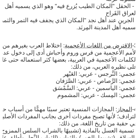
-
- الحقل "المكان الطيب يُزرع فيه" وهو الذي يسميه أهل
العراق القَراح
- الجرين عند أهل نجد "المكان الذي يجفف فيه التمر والثمر"
يسميه أهل المدينة المِربَد.
3-
الاقترض من اللغات الأعجمية
: اختلاط العرب بغيرهم من
الأمم الأعجمية من فرس وروم وأحباش أدى إلى دخول عدد
الكلمات الأعجمية في العربية، بعضها كثر استعماله حتى غل
على نظيره العربي، من ذلك
:
أعجمي: النَّرجس - عربي: العَبْهر
أعجمي: الرَّصاص - عربي: الصَّرَفان
أعجمي: الياسمين - عربي: السَّمْسَق
أعجمي: المِسك - عربي: المشموم
4-
المجاز
: المجازات المنسية تعتبر سببًا مهمًّا من أسباب ح
الترادف؛ لأنها تصبح مفردات أخرى بجانب المفردات الأصلية
في حقبة من تاريخ اللغة، من ذلك
:
-
تسمية العسل بالماذية (تشبيهًا بالشراب السلس الممزوج)
والسلاف (تشبيها بالخمر) والثواب (الثواب النَّحل وأطلق عل