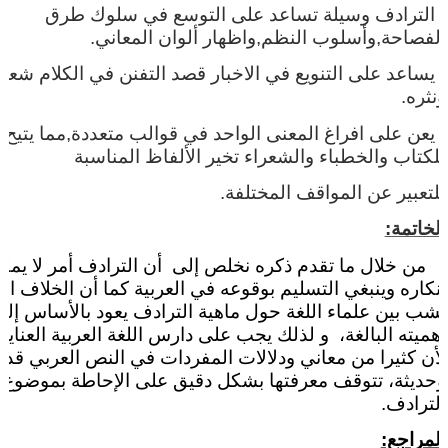
- الترادف وسيلة تساعد على التوسع في سلوك طرق
الفصاحة,وأسلوب النظم,واظهار ألوان المعاني.
- يساعد على التنويع في الاخبار قصد التفنن في الكلام شعر
ونثره.
- يعن على افراغ المعنى الواحد في قوالب متعددة,مما يتيح
للكتاب والخطباء والشعراء تخير الألفاظ المناسبة
للتعبير عن المواقف المختلفة.
الخاتمة:
من خلال ما تقدم ذكره نخلص إلى
أن الترادف أمر لا يمك
إنكاره وينبغي التسليم بوقوعه في العربية كما أن الخلاف ال
نشب بين علماء اللغة حول ماهية الترادف يعود بالأساس إلى
أهميته البالغة،
و لذلك يجب على دارس اللغة العربية العناية 
لأن كثيرا من معاني ودلالات المفردات في النص العربي قدي
وحديثة، تتوقف معرفتها بشكل دقيق على الإحاطة بموضوع
الترادف.
المراجع: