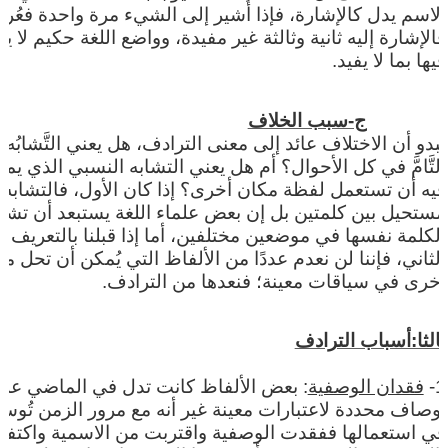
الاسم يدل كالإشارة، فإذا أُشير إلى الشيء مرة واحدة فعُر
فالإشارة إليه ثانية وثالثة غير مفيدة، وواضع اللغة حكيم لا يأ
فيها بما لا يفيد.
ج-سبب الخلاف
يبدو أن الاختلاف عائد إلى معنى الترادف، هل يعني التَّشابُه
التَّامَّ في كل الأحوال؟ أم هل يعني التشابه النسبي الذي يم
فيه أن تستعمل لفظة مكان أخرى؟ إذا كان الأول، فالتشابه
مستحيل بين كلمتين بل إن بعض علماء اللغة يستبعد أن تشب
الكلمة نفسها في موضعين مختلفين، أما إذا قبلنا بالتعريف
الثاني، فإننا لن نعدم عددًا من الألفاظ التي يُمكن أن تحل م
أخرى في سياقات معينة؛ فنعدها من الترادف.
ثالثا:أسباب الترادف
1-
فقدان الوصفية
: بعض الألفاظ كانت تدل في الماضي عل
أوصاف محددة لاعتبارات معينة غير أنه مع مرور الزمن تُوس
في استعمالها ففقدت الوصفية واقتربت من الاسمية واكتف