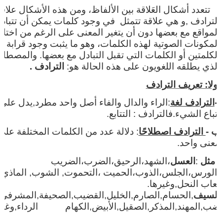
تتعدد أشكال العَلاقة بين الألفاظ، ومن هذه الأشكال علاق
الترادف ,و هي علاقة تتمثل
في وجود كلمات يمكن أن تتباد
المواقع مع بعضها دون أن يتغير المعنى على الرغم من اختل
المكونات الصوتية لهذه الكلمات، وهو ما يثبت وجود قرابة ب
الكلمتين أو الكلمات التي تقبل التبادل مع بعضها. والمصطلح
الذي يطلقه اللغويون على هذه الحالة هو:
الترادف .
أولا: تعريف الترادف
أ-
الترادف لغة
:الراء والدال والفاء أصل واحد مطرد,يدل على
اتباع الشيء.فالترادف : التتابع.
ب -
الترادف اصطلاحًا
: دلالة عدد من الكلمات المختلفة على
معنى واحد.
مثل
:
العسل
،الشهد،الرحيق،الضرب،الضريب
،الورس،الجلس،الذوب،الحميت ،التحموت, الشوب, الماذي
لعاب النحل,وغيرها.
السيف
,الحسام,الصارم,الخليل,القضيب,الصحيفة,المشرفي,ا
ضب,المهند,المذكر,الصقيل,الأبيض,الكهام
الرداء,وغير
.