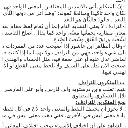
2-إنّ المتكلم يأتي بالاسمين المختلفين للمعنى الواحد في
مكان واحد تأكيدًا ومبالغةً كقوله‏:‏ "وهند أتى من دونها النَّأْي
والبعد"، قالوا‏:‏ فالنَّأْيُ هو البعد‏.‏
3-الترادف لا يعني التشابه التام إنما أن يُقام لفظ مقام لفظٍ
لمعانٍ متقاربة يجمعُها معنًى واحد كما يقال‏:‏ أصلحَ الفاسد ول
الشّعث ورتَقَ الفَتْق وشَعَبَ الصَّدع‏.‏
4-وقال الطاهر ابن عاشور إذا أصبحت عدد من المفردات تد
على شيء واحد، فهي من الترادف، ولا يهمنا ما إذا كانت في
الماضي تدل عليه أو على صفة فيه، مثل الحسام والهندي ال
أصبحت الآن تدل على السيف ولا يلحظ معنى القطع أو الأص
الهندي فيها.
ب-المنكرون للترادف
منهم: ثعلب وابن درستويه وابن فارس, وأبو علي الفارسي وأ
هلال العسكري والبيضاوي
حجج المنكرين للترادف:
1-لا يجوز أن يختلفَ اللفظ والمعنى واحد لأنّ في كل لفظة
زيادة معنى ليس في الأخرى، ففي ذهب معنى ليس في مض
2-الشاهد على أن اختلاف الأسماء يوجب اختلاف المعاني أن