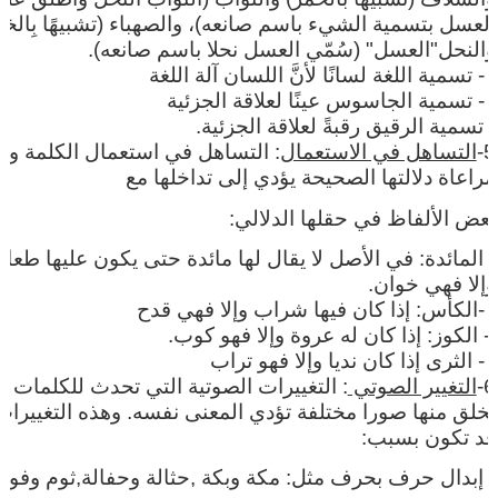
العسل بتسمية الشيء باسم صانعه)، والصهباء (تشبيهًا بِالخم
والنحل"العسل" (سُمّي العسل نحلا باسم صانعه
).
.
- تسمية اللغة لسانًا لأنَّ اللسان آلة اللغة
.
- تسمية الجاسوس عينًا لعلاقة الجزئية
- تسمية الرقيق رقبةً لعلاقة الجزئية.
5-
التساهل في الاستعمال
: التساهل في استعمال الكلمة وع
مراعاة دلالتها الصحيحة يؤدي إلى تداخلها مع
بعض الألفاظ في حقلها الدلالي:
- المائدة: في الأصل لا يقال لها مائدة حتى يكون عليها طعام
وإلا فهي خوان.
.
-الكأس: إذا كان فيها شراب وإلا فهي قدح
- الكوز: إذا كان له عروة وإلا فهو كوب.
.
- الثرى إذا كان نديا وإلا فهو تراب
6-
التغيير الصوتي
: التغييرات الصوتية التي تحدث للكلمات
تخلق منها صورا مختلفة تؤدي المعنى نفسه. وهذه التغييرات
قد تكون بسبب:
- إبدال حرف بحرف مثل: مكة وبكة ,حثالة وحفالة,ثوم وفوم 